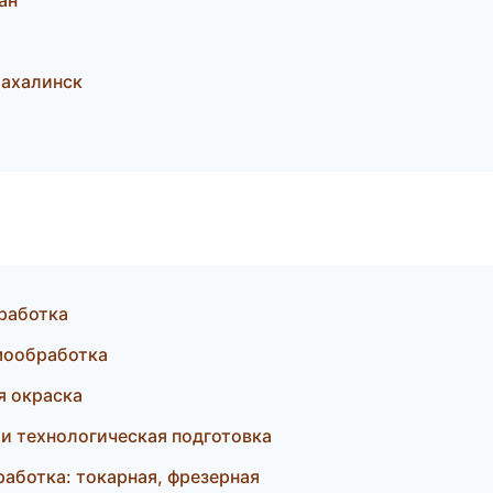
ан
ахалинск
бработка
мообработка
я окраска
 и технологическая подготовка
ботка: токарная, фрезерная