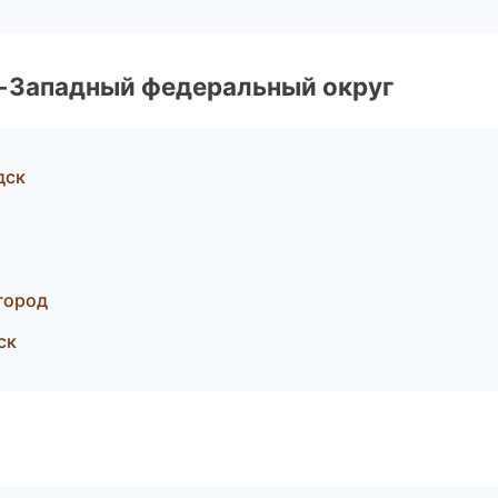
о-Западный федеральный округ
дск
город
ск