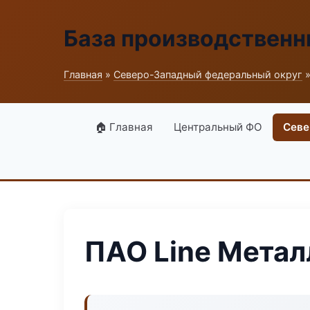
База производственн
Главная
»
Северо-Западный федеральный округ
»
🏠 Главная
Центральный ФО
Севе
ПАО Line Метал