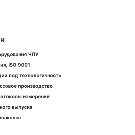
ми
орудования ЧПУ
ия, ISO 9001
ции под технологичность
ассовое производство
ротоколы измерений
ного выпуска
упаковка