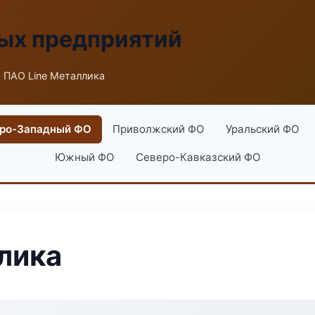
ых предприятий
 ПАО Line Металлика
ро-Западный ФО
Приволжский ФО
Уральский ФО
Южный ФО
Северо-Кавказский ФО
лика