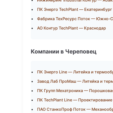
Инжиниринг Industrial Контур — Абак
ПК Энерго TechPlant — Екатеринбург
Фабрика ТехРесурс Поток — Южно-С
АО Контур TechPlant — Краснодар
Компании в Череповец
ПК Энерго Line — Литейка и термоо
Завод Лаб ПроМаш — Литейка и тер
ПК Групп Мехатроника — Порошкова
ПК TechPlant Line — Проектирование
ПАО СтанкоПроф Поток — Механообра