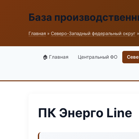
База производственн
Главная
»
Северо-Западный федеральный округ
»
🏠 Главная
Центральный ФО
Севе
ПК Энерго Line