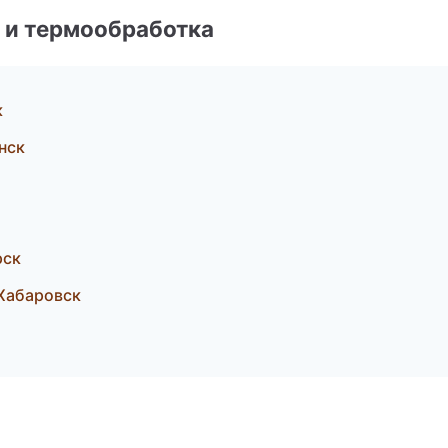
 и термообработка
к
нск
рск
Хабаровск