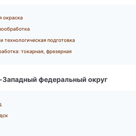
я окраска
мообработка
 и технологическая подготовка
ботка: токарная, фрезерная
о-Западный федеральный округ
д
дск