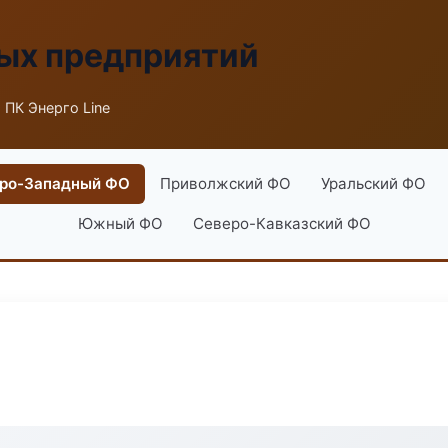
ых предприятий
 ПК Энерго Line
ро-Западный ФО
Приволжский ФО
Уральский ФО
Южный ФО
Северо-Кавказский ФО