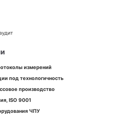
аудит
ми
ротоколы измерений
ции под технологичность
ассовое производство
ия, ISO 9001
орудования ЧПУ