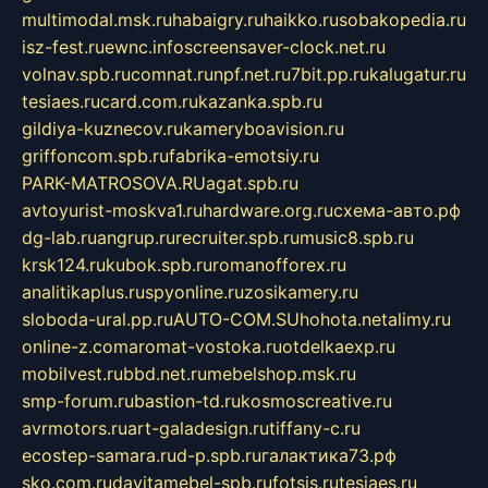
multimodal.msk.ru
habaigry.ru
haikko.ru
sobakopedia.ru
isz-fest.ru
ewnc.info
screensaver-clock.net.ru
volnav.spb.ru
comnat.ru
npf.net.ru
7bit.pp.ru
kalugatur.ru
tesiaes.ru
card.com.ru
kazanka.spb.ru
gildiya-kuznecov.ru
kameryboavision.ru
griffoncom.spb.ru
fabrika-emotsiy.ru
PARK-MATROSOVA.RU
agat.spb.ru
avtoyurist-moskva1.ru
hardware.org.ru
схема-авто.рф
dg-lab.ru
angrup.ru
recruiter.spb.ru
music8.spb.ru
krsk124.ru
kubok.spb.ru
romanofforex.ru
analitikaplus.ru
spyonline.ru
zosikamery.ru
sloboda-ural.pp.ru
AUTO-COM.SU
hohota.net
alimy.ru
online-z.com
aromat-vostoka.ru
otdelkaexp.ru
mobilvest.ru
bbd.net.ru
mebelshop.msk.ru
smp-forum.ru
bastion-td.ru
kosmoscreative.ru
avrmotors.ru
art-galadesign.ru
tiffany-c.ru
ecostep-samara.ru
d-p.spb.ru
галактика73.рф
sko.com.ru
davitamebel-spb.ru
fotsis.ru
tesiaes.ru