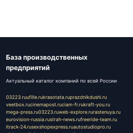
База производственных
предприятий
Актуальный каталог компаний по всей России
03223.ru
ufille.ru
krasotata.ru
prazdnikdushi.ru
veetbox.ru
cinemapost.ru
ciam-fr.ru
kraft-you.ru
mega-press.ru
03223.ru
web-explore.ru
rastenuya.ru
eurovision-russia.ru
strah-news.ru
freeride-team.ru
itrack-24.ru
sexshopexpress.ru
autostudiopro.ru