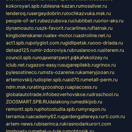
kokoroyari.spb.ru
blesna-kazan.ru
mossilver.ru
lenderoq.ru
sergeydobrin.ru
tochkazvuka.msk.ru
people-of-art.ru
bezzubova.ru
clubtibet.ru
orior-aks.ru
dynamoauto.ru
szk-favorit.ru
carlines.ru
flatnsk.ru
kingbolenskaner.ru
alex-motor.ru
astroline.net.ru
act1.spb.ru
polyglot.com.ru
gidlipetsk.ru
ooo-driada.ru
detsad125.ru
mir-zdoroviya.ru
bruslanovo.ru
siterem.ru
council.spb.ru
лодкипатриот.рф
kafekolizey.ru
iclub.net.ru
gazon-easy.ru
sugarepilekb.ru
grinox.ru
pylesostineco.ru
msts-ozarenie.ru
kameryjooan.ru
artemovskij.ru
dopler.spb.ru
aid70.ru
metall-perm.ru
ndm.msk.ru
ratingzooshop.ru
apiaccess.ru
globalautotrade.info
bezverhovskoe.ru
drsschool.ru
ZOOSMART.SPB.RU
dalakony.ru
medikijob.ru
remontt.spb.ru
photostudia.spb.ru
myragon.ru
terramia.ru
academy62.ru
gardengallereya.ru
rti.com.ru
artem-news.ru
biserinca.ru
krasnodarkurort.com
imshowtv.ru
mebel-v-tule.ru
mobtopik.ru