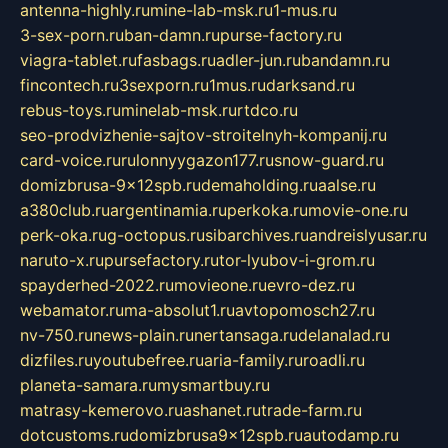
antenna-highly.ru
mine-lab-msk.ru
1-mus.ru
3-sex-porn.ru
ban-damn.ru
purse-factory.ru
viagra-tablet.ru
fasbags.ru
adler-jun.ru
bandamn.ru
fincontech.ru
3sexporn.ru
1mus.ru
darksand.ru
rebus-toys.ru
minelab-msk.ru
rtdco.ru
seo-prodvizhenie-sajtov-stroitelnyh-kompanij.ru
card-voice.ru
rulonnyygazon177.ru
snow-guard.ru
domizbrusa-9x12spb.ru
demaholding.ru
aalse.ru
a380club.ru
argentinamia.ru
perkoka.ru
movie-one.ru
perk-oka.ru
g-octopus.ru
sibarchives.ru
andreislyusar.ru
naruto-x.ru
pursefactory.ru
tor-lyubov-i-grom.ru
spayderhed-2022.ru
movieone.ru
evro-dez.ru
webamator.ru
ma-absolut1.ru
avtopomosch27.ru
nv-750.ru
news-plain.ru
nertansaga.ru
delanalad.ru
dizfiles.ru
youtubefree.ru
aria-family.ru
roadli.ru
planeta-samara.ru
mysmartbuy.ru
matrasy-kemerovo.ru
ashanet.ru
trade-farm.ru
dotcustoms.ru
domizbrusa9x12spb.ru
autodamp.ru