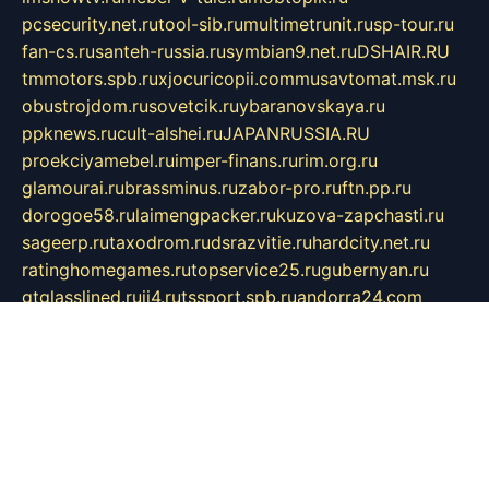
pcsecurity.net.ru
tool-sib.ru
multimetrunit.ru
sp-tour.ru
fan-cs.ru
santeh-russia.ru
symbian9.net.ru
DSHAIR.RU
tmmotors.spb.ru
xjocuricopii.com
musavtomat.msk.ru
obustrojdom.ru
sovetcik.ru
ybaranovskaya.ru
ppknews.ru
cult-alshei.ru
JAPANRUSSIA.RU
proekciyamebel.ru
imper-finans.ru
rim.org.ru
glamourai.ru
brassminus.ru
zabor-pro.ru
ftn.pp.ru
dorogoe58.ru
laimengpacker.ru
kuzova-zapchasti.ru
sageerp.ru
taxodrom.ru
dsrazvitie.ru
hardcity.net.ru
ratinghomegames.ru
topservice25.ru
gubernyan.ru
gtglasslined.ru
ii4.ru
tssport.spb.ru
andorra24.com
blackwallstreet.ru
oboimos.ru
optim-doors.com.ru
ikuch.ru
nycr.org.ru
npa21.ru
vremya-ch.spb.ru
desert000.ru
ivtorgi.ru
ifiori.ru
catalog-statei.ru
dcv.org.ru
spetsmaster174.ru
ipkameryhiseeu.ru
dum26.ru
ruspol.spb.ru
fr-opendp.ru
kam-solnyshko.ru
cheyenne-arapaho.ru
sevzapmetal.spb.ru
ted-lapidus.spb.ru
parasite-eliminator.ru