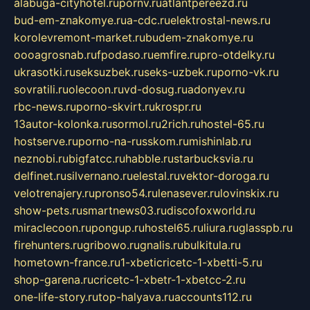
alabuga-cityhotel.ru
pornv.ru
atlantpereezd.ru
bud-em-znakomye.ru
a-cdc.ru
elektrostal-news.ru
korolevremont-market.ru
budem-znakomye.ru
oooagrosnab.ru
fpodaso.ru
emfire.ru
pro-otdelky.ru
ukrasotki.ru
seksuzbek.ru
seks-uzbek.ru
porno-vk.ru
sovratili.ru
olecoon.ru
vd-dosug.ru
adonyev.ru
rbc-news.ru
porno-skvirt.ru
krospr.ru
13autor-kolonka.ru
sormol.ru
2rich.ru
hostel-65.ru
hostserve.ru
porno-na-russkom.ru
mishinlab.ru
neznobi.ru
bigfatcc.ru
habble.ru
starbucksvia.ru
delfinet.ru
silvernano.ru
elestal.ru
vektor-doroga.ru
velotrenajery.ru
pronso54.ru
lenasever.ru
lovinskix.ru
show-pets.ru
smartnews03.ru
discofoxworld.ru
miraclecoon.ru
pongup.ru
hostel65.ru
liura.ru
glasspb.ru
firehunters.ru
gribowo.ru
gnalis.ru
bulkitula.ru
hometown-france.ru
1-xbeticricetc-1-xbetti-5.ru
shop-garena.ru
cricetc-1-xbetr-1-xbetcc-2.ru
one-life-story.ru
top-halyava.ru
accounts112.ru