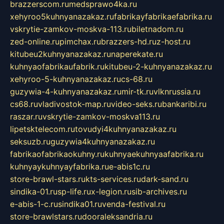
brazzerscom.ru
medsprawo4ka.ru
xehyroo5kuhnyanazakaz.ru
fabrikayfabrikaefabrika.ru
vskrytie-zamkov-moskva-113.ru
biletnadom.ru
zed-online.ru
pimchax.ru
brazzers-hd.ru
z-host.ru
kitubeu2kuhnyanazakaz.ru
naperekate.ru
kuhnyaofabrikaufabrik.ru
kitubeu-2-kuhnyanazakaz.ru
xehyroo-5-kuhnyanazakaz.ru
cs-68.ru
guzywia-4-kuhnyanazakaz.ru
mir-tk.ru
vlknrussia.ru
cs68.ru
vladivostok-map.ru
video-seks.ru
bankaribi.ru
raszar.ru
vskrytie-zamkov-moskva113.ru
lipetsktelecom.ru
tovudyi4kuhnyanazakaz.ru
seksuzb.ru
guzywia4kuhnyanazakaz.ru
fabrikaofabrikaokuhny.ru
kuhnyaekuhnyaafabrika.ru
kuhnyaykuhnyayfabrika.ru
e-abis1c.ru
store-brawl-stars.ru
kts-services.ru
dark-sand.ru
sindika-01.ru
sp-life.ru
x-legion.ru
sib-archives.ru
e-abis-1-c.ru
sindika01.ru
venda-festival.ru
store-brawlstars.ru
dooraleksandria.ru