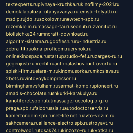
textexperts.ru
pivnaya-kruzhka.ru
kinofilmy-2021.ru
demolalapaluza.ru
tanyavanya.ru
remstir-tolyatti.ru
msdip.ru
jdol.ru
sokolovr.ru
newtech-spb.ru
rezemkleim.ru
massage-tai.ru
seonub.ru
zvonitut.ru
biolisichka24.ru
mncraft-download.ru
algoritm-sistema.ru
godflesh.ru
ru-industria.ru
zebra-tlt.ru
okna-proficom.ru
erynok.ru
onlinekinospace.ru
startupstudio-fefu.ru
zarges-ru.ru
gegenjustizunrecht.ru
autobalashov.ru
utrovortu.ru
spiski-firm.ru
elara-m.ru
kinomusorka.ru
mkcslava.ru
2bets.ru
vintovoykompressor.ru
birminghamvsfulham.ru
sarmat-komp.ru
pioneeri.ru
amadis-chocolate.ru
shkurki-karakulya.ru
kanotiforet.spb.ru
tutmassage.ru
ecolog.org.ru
praga.spb.ru
falcorussia.ru
autodoctorservis.ru
kamertondom.spb.ru
net-life.net.ru
avto-vozim.ru
sakhcamera.ru
alliance-electro.spb.ru
stroyavt.ru
controlweb1.ru
tdsak74.ru
kinzozo-ru.ru
kvotka.ru