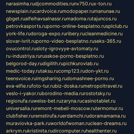
narasimha.ru
djcommodities.ru
nv750.ru
x-ton.ru
newsplain.ru
cardvoice.ru
modopaper.ru
manunae.ru
gbget.ru
alfeihavsalnassr.ru
madoma.ru
tajuncos.ru
petrovkasports.ru
porno-online-besplatno.ru
splclub.ru
york-life.ru
doroga-expo.ru
ribery.ru
cleanmedicine.ru
slovar-ivrit.ru
porno-video-besplatno.ru
seks-365.ru
ovucontrol.ru
sloty-igrovyye-avtomaty.ru
ru-industriya.ru
russkoe-porno-besplatno.ru
belgorod-day.ru
digilith.ru
pichkurovlab.ru
medic-today.ru
taksu.ru
comp123.ru
don-ykt.ru
teensvoice.ru
imgsharing.ru
domashnee-porno.ru
eva-elfie.ru
foto-tur.ru
biz-doska.ru
metropoltravel.ru
veslo-i-yakor.ru
borodino-media.ru
rostotsky.ru
regionufa.ru
weiss-bet.ru
zaryna.ru
casinotablet.ru
universalia.ru
remont-mebeli-moscow.ru
termomur.ru
clubfisher.ru
remstirufa.ru
erdamchi.ru
doramamama.ru
muraviovka-park.ru
worldofwoman.ru
clean-dreams.ru
arkrym.ru
kristinita.ru
dircomputer.ru
healthenter.ru