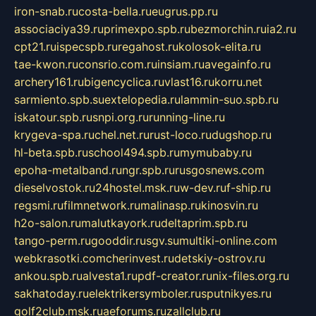
iron-snab.ru
costa-bella.ru
eugrus.pp.ru
associaciya39.ru
primexpo.spb.ru
bezmorchin.ru
ia2.ru
cpt21.ru
ispecspb.ru
regahost.ru
kolosok-elita.ru
tae-kwon.ru
consrio.com.ru
insiam.ru
avegainfo.ru
archery161.ru
bigencyclica.ru
vlast16.ru
korru.net
sarmiento.spb.su
extelopedia.ru
lammin-suo.spb.ru
iskatour.spb.ru
snpi.org.ru
running-line.ru
krygeva-spa.ru
chel.net.ru
rust-loco.ru
dugshop.ru
hl-beta.spb.ru
school494.spb.ru
mymubaby.ru
epoha-metalband.ru
ngr.spb.ru
rusgosnews.com
dieselvostok.ru
24hostel.msk.ru
w-dev.ru
f-ship.ru
regsmi.ru
filmnetwork.ru
malinasp.ru
kinosvin.ru
h2o-salon.ru
malutkayork.ru
deltaprim.spb.ru
tango-perm.ru
gooddir.ru
sgv.su
multiki-online.com
webkrasotki.com
cherinvest.ru
detskiy-ostrov.ru
ankou.spb.ru
alvesta1.ru
pdf-creator.ru
nix-files.org.ru
sakhatoday.ru
elektrikersymboler.ru
sputnikyes.ru
golf2club.msk.ru
aeforums.ru
zallclub.ru