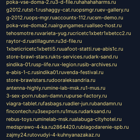
poka-vse-doma-2.ru
3-d-file.ru
hahahaharms.ru
g2012.ru
tst-1.ru
shaggy-cat.ru
opsmgr.ru
ev-gallery.ru
g-2012.ru
ops-mgr.ru
accounts-112.ru
csm-demo.ru
poka-vse-doma2.ru
airgungames.ru
allseo-host.ru
tehosmotre.ru
varieta-yug.ru
cricetc1xbetr1xbetcc2.ru
raytor-d.ru
atillagunn.ru
3d-file.ru
1xbeticricetc1xbetti5.ru
uafoot-statti.ru
e-abis1c.ru
store-brawl-stars.ru
kts-services.ru
dark-sand.ru
sindika-01.ru
sp-life.ru
x-legion.ru
sib-archives.ru
e-abis-1-c.ru
sindika01.ru
venda-festival.ru
store-brawlstars.ru
dooraleksandria.ru
antenna-highly.ru
mine-lab-msk.ru
1-mus.ru
3-sex-porn.ru
ban-damn.ru
purse-factory.ru
viagra-tablet.ru
fasbags.ru
adler-jun.ru
bandamn.ru
fincontech.ru
3sexporn.ru
1mus.ru
darksand.ru
rebus-toys.ru
minelab-msk.ru
alabuga-cityhotel.ru
medsprawo-4-ka.ru
2864420.ru
blagodarenie-spb.ru
zajmy24.ru
tovudyi-4-kuhnyanazakaz.ru