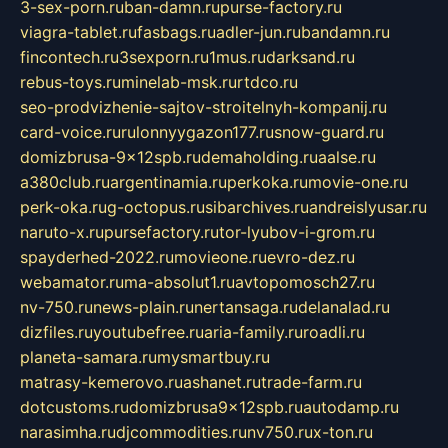
3-sex-porn.ru
ban-damn.ru
purse-factory.ru
viagra-tablet.ru
fasbags.ru
adler-jun.ru
bandamn.ru
fincontech.ru
3sexporn.ru
1mus.ru
darksand.ru
rebus-toys.ru
minelab-msk.ru
rtdco.ru
seo-prodvizhenie-sajtov-stroitelnyh-kompanij.ru
card-voice.ru
rulonnyygazon177.ru
snow-guard.ru
domizbrusa-9x12spb.ru
demaholding.ru
aalse.ru
a380club.ru
argentinamia.ru
perkoka.ru
movie-one.ru
perk-oka.ru
g-octopus.ru
sibarchives.ru
andreislyusar.ru
naruto-x.ru
pursefactory.ru
tor-lyubov-i-grom.ru
spayderhed-2022.ru
movieone.ru
evro-dez.ru
webamator.ru
ma-absolut1.ru
avtopomosch27.ru
nv-750.ru
news-plain.ru
nertansaga.ru
delanalad.ru
dizfiles.ru
youtubefree.ru
aria-family.ru
roadli.ru
planeta-samara.ru
mysmartbuy.ru
matrasy-kemerovo.ru
ashanet.ru
trade-farm.ru
dotcustoms.ru
domizbrusa9x12spb.ru
autodamp.ru
narasimha.ru
djcommodities.ru
nv750.ru
x-ton.ru