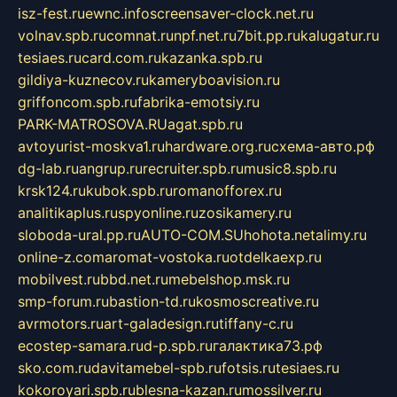
isz-fest.ru
ewnc.info
screensaver-clock.net.ru
volnav.spb.ru
comnat.ru
npf.net.ru
7bit.pp.ru
kalugatur.ru
tesiaes.ru
card.com.ru
kazanka.spb.ru
gildiya-kuznecov.ru
kameryboavision.ru
griffoncom.spb.ru
fabrika-emotsiy.ru
PARK-MATROSOVA.RU
agat.spb.ru
avtoyurist-moskva1.ru
hardware.org.ru
схема-авто.рф
dg-lab.ru
angrup.ru
recruiter.spb.ru
music8.spb.ru
krsk124.ru
kubok.spb.ru
romanofforex.ru
analitikaplus.ru
spyonline.ru
zosikamery.ru
sloboda-ural.pp.ru
AUTO-COM.SU
hohota.net
alimy.ru
online-z.com
aromat-vostoka.ru
otdelkaexp.ru
mobilvest.ru
bbd.net.ru
mebelshop.msk.ru
smp-forum.ru
bastion-td.ru
kosmoscreative.ru
avrmotors.ru
art-galadesign.ru
tiffany-c.ru
ecostep-samara.ru
d-p.spb.ru
галактика73.рф
sko.com.ru
davitamebel-spb.ru
fotsis.ru
tesiaes.ru
kokoroyari.spb.ru
blesna-kazan.ru
mossilver.ru