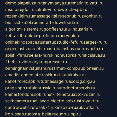
demolalapaluza.ru
tanyavanya.ru
remstir-tolyatti.ru
msdip.ru
jdol.ru
sokolovr.ru
newtech-spb.ru
rezemkleim.ru
massage-tai.ru
seonub.ru
zvonitut.ru
biolisichka24.ru
mncraft-download.ru
algoritm-sistema.ru
godflesh.ru
ru-industria.ru
zebra-tlt.ru
okna-proficom.ru
erynok.ru
onlinekinospace.ru
startupstudio-fefu.ru
zarges-ru.ru
gegenjustizunrecht.ru
autobalashov.ru
utrovortu.ru
spiski-firm.ru
elara-m.ru
kinomusorka.ru
mkcslava.ru
2bets.ru
vintovoykompressor.ru
birminghamvsfulham.ru
sarmat-komp.ru
pioneeri.ru
amadis-chocolate.ru
shkurki-karakulya.ru
kanotiforet.spb.ru
tutmassage.ru
ecolog.org.ru
praga.spb.ru
falcorussia.ru
autodoctorservis.ru
kamertondom.spb.ru
net-life.net.ru
avto-vozim.ru
sakhcamera.ru
alliance-electro.spb.ru
stroyavt.ru
controlweb1.ru
tdsak74.ru
kinzozo-ru.ru
kvotka.ru
iron-snab.ru
costa-bella.ru
eugrus.pp.ru