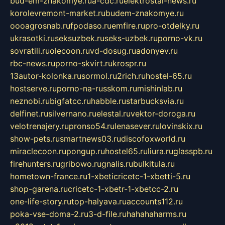
bud-em-znakomye.ru
a-cdc.ru
elektrostal-news.ru
korolevremont-market.ru
budem-znakomye.ru
oooagrosnab.ru
fpodaso.ru
emfire.ru
pro-otdelky.ru
ukrasotki.ru
seksuzbek.ru
seks-uzbek.ru
porno-vk.ru
sovratili.ru
olecoon.ru
vd-dosug.ru
adonyev.ru
rbc-news.ru
porno-skvirt.ru
krospr.ru
13autor-kolonka.ru
sormol.ru
2rich.ru
hostel-65.ru
hostserve.ru
porno-na-russkom.ru
mishinlab.ru
neznobi.ru
bigfatcc.ru
habble.ru
starbucksvia.ru
delfinet.ru
silvernano.ru
elestal.ru
vektor-doroga.ru
velotrenajery.ru
pronso54.ru
lenasever.ru
lovinskix.ru
show-pets.ru
smartnews03.ru
discofoxworld.ru
miraclecoon.ru
pongup.ru
hostel65.ru
liura.ru
glasspb.ru
firehunters.ru
gribowo.ru
gnalis.ru
bulkitula.ru
hometown-france.ru
1-xbeticricetc-1-xbetti-5.ru
shop-garena.ru
cricetc-1-xbetr-1-xbetcc-2.ru
one-life-story.ru
top-halyava.ru
accounts112.ru
poka-vse-doma-2.ru
3-d-file.ru
hahahaharms.ru