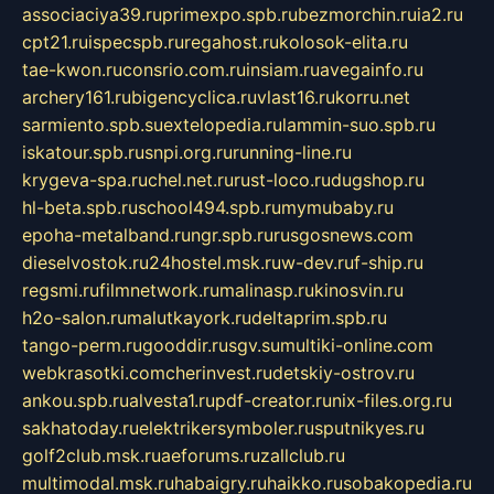
associaciya39.ru
primexpo.spb.ru
bezmorchin.ru
ia2.ru
cpt21.ru
ispecspb.ru
regahost.ru
kolosok-elita.ru
tae-kwon.ru
consrio.com.ru
insiam.ru
avegainfo.ru
archery161.ru
bigencyclica.ru
vlast16.ru
korru.net
sarmiento.spb.su
extelopedia.ru
lammin-suo.spb.ru
iskatour.spb.ru
snpi.org.ru
running-line.ru
krygeva-spa.ru
chel.net.ru
rust-loco.ru
dugshop.ru
hl-beta.spb.ru
school494.spb.ru
mymubaby.ru
epoha-metalband.ru
ngr.spb.ru
rusgosnews.com
dieselvostok.ru
24hostel.msk.ru
w-dev.ru
f-ship.ru
regsmi.ru
filmnetwork.ru
malinasp.ru
kinosvin.ru
h2o-salon.ru
malutkayork.ru
deltaprim.spb.ru
tango-perm.ru
gooddir.ru
sgv.su
multiki-online.com
webkrasotki.com
cherinvest.ru
detskiy-ostrov.ru
ankou.spb.ru
alvesta1.ru
pdf-creator.ru
nix-files.org.ru
sakhatoday.ru
elektrikersymboler.ru
sputnikyes.ru
golf2club.msk.ru
aeforums.ru
zallclub.ru
multimodal.msk.ru
habaigry.ru
haikko.ru
sobakopedia.ru