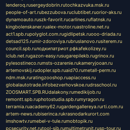
lenderoq.ru
sergeydobrin.ru
tochkazvuka.msk.ru
people-of-art.ru
bezzubova.ru
clubtibet.ru
orior-aks.ru
dynamoauto.ru
szk-favorit.ru
carlines.ru
flatnsk.ru
kingbolenskaner.ru
alex-motor.ru
astroline.net.ru
act1.spb.ru
polyglot.com.ru
gidlipetsk.ru
ooo-driada.ru
detsad125.ru
mir-zdoroviya.ru
bruslanovo.ru
siterem.ru
council.spb.ru
лодкипатриот.рф
kafekolizey.ru
iclub.net.ru
gazon-easy.ru
sugarepilekb.ru
grinox.ru
pylesostineco.ru
msts-ozarenie.ru
kameryjooan.ru
artemovskij.ru
dopler.spb.ru
aid70.ru
metall-perm.ru
ndm.msk.ru
ratingzooshop.ru
apiaccess.ru
globalautotrade.info
bezverhovskoe.ru
drsschool.ru
ZOOSMART.SPB.RU
dalakony.ru
medikijob.ru
remontt.spb.ru
photostudia.spb.ru
myragon.ru
terramia.ru
academy62.ru
gardengallereya.ru
rti.com.ru
artem-news.ru
biserinca.ru
krasnodarkurort.com
imshowtv.ru
mebel-v-tule.ru
mobtopik.ru
pcsecurity.net.ru
tool-sib.ru
multimetrunit.ru
sp-tour.ru