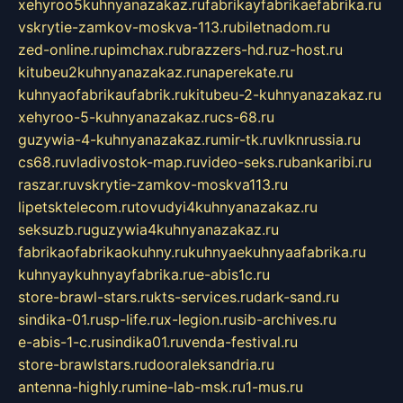
xehyroo5kuhnyanazakaz.ru
fabrikayfabrikaefabrika.ru
vskrytie-zamkov-moskva-113.ru
biletnadom.ru
zed-online.ru
pimchax.ru
brazzers-hd.ru
z-host.ru
kitubeu2kuhnyanazakaz.ru
naperekate.ru
kuhnyaofabrikaufabrik.ru
kitubeu-2-kuhnyanazakaz.ru
xehyroo-5-kuhnyanazakaz.ru
cs-68.ru
guzywia-4-kuhnyanazakaz.ru
mir-tk.ru
vlknrussia.ru
cs68.ru
vladivostok-map.ru
video-seks.ru
bankaribi.ru
raszar.ru
vskrytie-zamkov-moskva113.ru
lipetsktelecom.ru
tovudyi4kuhnyanazakaz.ru
seksuzb.ru
guzywia4kuhnyanazakaz.ru
fabrikaofabrikaokuhny.ru
kuhnyaekuhnyaafabrika.ru
kuhnyaykuhnyayfabrika.ru
e-abis1c.ru
store-brawl-stars.ru
kts-services.ru
dark-sand.ru
sindika-01.ru
sp-life.ru
x-legion.ru
sib-archives.ru
e-abis-1-c.ru
sindika01.ru
venda-festival.ru
store-brawlstars.ru
dooraleksandria.ru
antenna-highly.ru
mine-lab-msk.ru
1-mus.ru