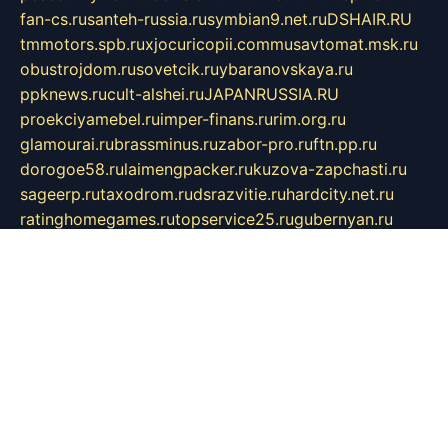
fan-cs.ru
santeh-russia.ru
symbian9.net.ru
DSHAIR.RU
tmmotors.spb.ru
xjocuricopii.com
musavtomat.msk.ru
obustrojdom.ru
sovetcik.ru
ybaranovskaya.ru
ppknews.ru
cult-alshei.ru
JAPANRUSSIA.RU
proekciyamebel.ru
imper-finans.ru
rim.org.ru
glamourai.ru
brassminus.ru
zabor-pro.ru
ftn.pp.ru
dorogoe58.ru
laimengpacker.ru
kuzova-zapchasti.ru
sageerp.ru
taxodrom.ru
dsrazvitie.ru
hardcity.net.ru
ratinghomegames.ru
topservice25.ru
gubernyan.ru
gtglasslined.ru
ii4.ru
tssport.spb.ru
andorra24.com
blackwallstreet.ru
oboimos.ru
optim-doors.com.ru
ikuch.ru
nycr.org.ru
npa21.ru
vremya-ch.spb.ru
desert000.ru
ivtorgi.ru
ifiori.ru
catalog-statei.ru
dcv.org.ru
spetsmaster174.ru
ipkameryhiseeu.ru
dum26.ru
ruspol.spb.ru
fr-opendp.ru
kam-solnyshko.ru
cheyenne-arapaho.ru
sevzapmetal.spb.ru
ted-lapidus.spb.ru
parasite-eliminator.ru
sigma-complete.ru
modernworld.ru
dama-moda.ru