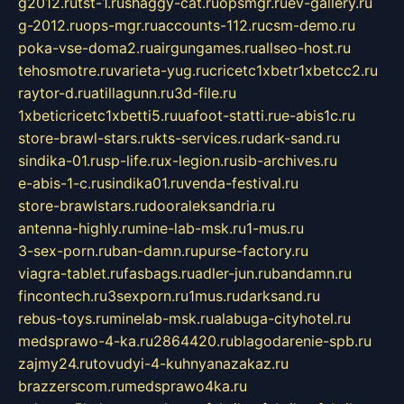
g2012.ru
tst-1.ru
shaggy-cat.ru
opsmgr.ru
ev-gallery.ru
g-2012.ru
ops-mgr.ru
accounts-112.ru
csm-demo.ru
poka-vse-doma2.ru
airgungames.ru
allseo-host.ru
tehosmotre.ru
varieta-yug.ru
cricetc1xbetr1xbetcc2.ru
raytor-d.ru
atillagunn.ru
3d-file.ru
1xbeticricetc1xbetti5.ru
uafoot-statti.ru
e-abis1c.ru
store-brawl-stars.ru
kts-services.ru
dark-sand.ru
sindika-01.ru
sp-life.ru
x-legion.ru
sib-archives.ru
e-abis-1-c.ru
sindika01.ru
venda-festival.ru
store-brawlstars.ru
dooraleksandria.ru
antenna-highly.ru
mine-lab-msk.ru
1-mus.ru
3-sex-porn.ru
ban-damn.ru
purse-factory.ru
viagra-tablet.ru
fasbags.ru
adler-jun.ru
bandamn.ru
fincontech.ru
3sexporn.ru
1mus.ru
darksand.ru
rebus-toys.ru
minelab-msk.ru
alabuga-cityhotel.ru
medsprawo-4-ka.ru
2864420.ru
blagodarenie-spb.ru
zajmy24.ru
tovudyi-4-kuhnyanazakaz.ru
brazzerscom.ru
medsprawo4ka.ru