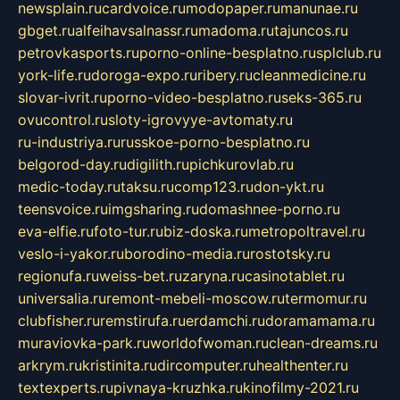
newsplain.ru
cardvoice.ru
modopaper.ru
manunae.ru
gbget.ru
alfeihavsalnassr.ru
madoma.ru
tajuncos.ru
petrovkasports.ru
porno-online-besplatno.ru
splclub.ru
york-life.ru
doroga-expo.ru
ribery.ru
cleanmedicine.ru
slovar-ivrit.ru
porno-video-besplatno.ru
seks-365.ru
ovucontrol.ru
sloty-igrovyye-avtomaty.ru
ru-industriya.ru
russkoe-porno-besplatno.ru
belgorod-day.ru
digilith.ru
pichkurovlab.ru
medic-today.ru
taksu.ru
comp123.ru
don-ykt.ru
teensvoice.ru
imgsharing.ru
domashnee-porno.ru
eva-elfie.ru
foto-tur.ru
biz-doska.ru
metropoltravel.ru
veslo-i-yakor.ru
borodino-media.ru
rostotsky.ru
regionufa.ru
weiss-bet.ru
zaryna.ru
casinotablet.ru
universalia.ru
remont-mebeli-moscow.ru
termomur.ru
clubfisher.ru
remstirufa.ru
erdamchi.ru
doramamama.ru
muraviovka-park.ru
worldofwoman.ru
clean-dreams.ru
arkrym.ru
kristinita.ru
dircomputer.ru
healthenter.ru
textexperts.ru
pivnaya-kruzhka.ru
kinofilmy-2021.ru