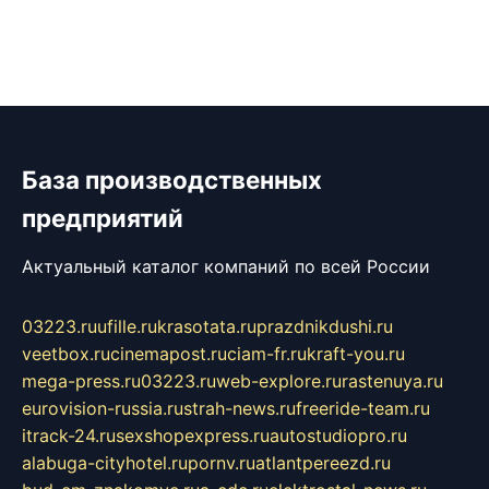
База производственных
предприятий
Актуальный каталог компаний по всей России
03223.ru
ufille.ru
krasotata.ru
prazdnikdushi.ru
veetbox.ru
cinemapost.ru
ciam-fr.ru
kraft-you.ru
mega-press.ru
03223.ru
web-explore.ru
rastenuya.ru
eurovision-russia.ru
strah-news.ru
freeride-team.ru
itrack-24.ru
sexshopexpress.ru
autostudiopro.ru
alabuga-cityhotel.ru
pornv.ru
atlantpereezd.ru