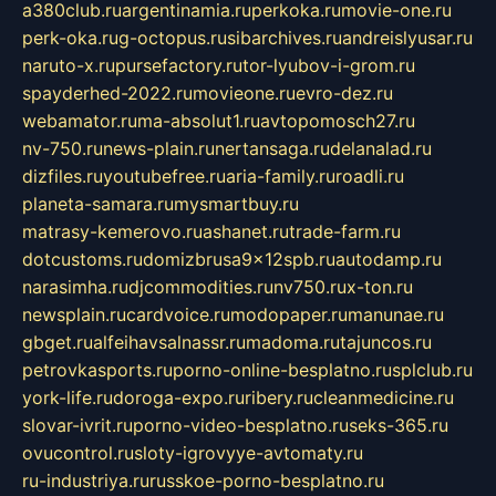
a380club.ru
argentinamia.ru
perkoka.ru
movie-one.ru
perk-oka.ru
g-octopus.ru
sibarchives.ru
andreislyusar.ru
naruto-x.ru
pursefactory.ru
tor-lyubov-i-grom.ru
spayderhed-2022.ru
movieone.ru
evro-dez.ru
webamator.ru
ma-absolut1.ru
avtopomosch27.ru
nv-750.ru
news-plain.ru
nertansaga.ru
delanalad.ru
dizfiles.ru
youtubefree.ru
aria-family.ru
roadli.ru
planeta-samara.ru
mysmartbuy.ru
matrasy-kemerovo.ru
ashanet.ru
trade-farm.ru
dotcustoms.ru
domizbrusa9x12spb.ru
autodamp.ru
narasimha.ru
djcommodities.ru
nv750.ru
x-ton.ru
newsplain.ru
cardvoice.ru
modopaper.ru
manunae.ru
gbget.ru
alfeihavsalnassr.ru
madoma.ru
tajuncos.ru
petrovkasports.ru
porno-online-besplatno.ru
splclub.ru
york-life.ru
doroga-expo.ru
ribery.ru
cleanmedicine.ru
slovar-ivrit.ru
porno-video-besplatno.ru
seks-365.ru
ovucontrol.ru
sloty-igrovyye-avtomaty.ru
ru-industriya.ru
russkoe-porno-besplatno.ru