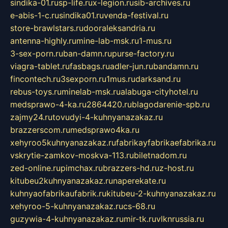
sindika-01.ru
sp-life.ru
x-legion.ru
sib-archives.ru
e-abis-1-c.ru
sindika01.ru
venda-festival.ru
store-brawlstars.ru
dooraleksandria.ru
antenna-highly.ru
mine-lab-msk.ru
1-mus.ru
3-sex-porn.ru
ban-damn.ru
purse-factory.ru
viagra-tablet.ru
fasbags.ru
adler-jun.ru
bandamn.ru
fincontech.ru
3sexporn.ru
1mus.ru
darksand.ru
rebus-toys.ru
minelab-msk.ru
alabuga-cityhotel.ru
medsprawo-4-ka.ru
2864420.ru
blagodarenie-spb.ru
zajmy24.ru
tovudyi-4-kuhnyanazakaz.ru
brazzerscom.ru
medsprawo4ka.ru
xehyroo5kuhnyanazakaz.ru
fabrikayfabrikaefabrika.ru
vskrytie-zamkov-moskva-113.ru
biletnadom.ru
zed-online.ru
pimchax.ru
brazzers-hd.ru
z-host.ru
kitubeu2kuhnyanazakaz.ru
naperekate.ru
kuhnyaofabrikaufabrik.ru
kitubeu-2-kuhnyanazakaz.ru
xehyroo-5-kuhnyanazakaz.ru
cs-68.ru
guzywia-4-kuhnyanazakaz.ru
mir-tk.ru
vlknrussia.ru