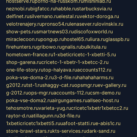
hostserve.ru
porno-na-russkom.ru
mishinlab.ru
neznobi.ru
bigfatcc.ru
habble.ru
starbucksvia.ru
delfinet.ru
silvernano.ru
elestal.ru
vektor-doroga.ru
velotrenajery.ru
pronso54.ru
lenasever.ru
lovinskix.ru
show-pets.ru
smartnews03.ru
discofoxworld.ru
miraclecoon.ru
pongup.ru
hostel65.ru
liura.ru
glasspb.ru
firehunters.ru
gribowo.ru
gnalis.ru
bulkitula.ru
hometown-france.ru
1-xbeticricetc-1-xbetti-5.ru
shop-garena.ru
cricetc-1-xbetr-1-xbetcc-2.ru
one-life-story.ru
top-halyava.ru
accounts112.ru
poka-vse-doma-2.ru
3-d-file.ru
hahahaharms.ru
g2012.ru
tst-1.ru
shaggy-cat.ru
opsmgr.ru
ev-gallery.ru
g-2012.ru
ops-mgr.ru
accounts-112.ru
csm-demo.ru
poka-vse-doma2.ru
airgungames.ru
allseo-host.ru
tehosmotre.ru
varieta-yug.ru
cricetc1xbetr1xbetcc2.ru
raytor-d.ru
atillagunn.ru
3d-file.ru
1xbeticricetc1xbetti5.ru
uafoot-statti.ru
e-abis1c.ru
store-brawl-stars.ru
kts-services.ru
dark-sand.ru