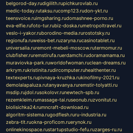
belgorod-day.ru
digilith.ru
pichkurovlab.ru
medic-today.ru
taksu.ru
comp123.ru
don-ykt.ru
teensvoice.ru
imgsharing.ru
domashnee-porno.ru
eva-elfie.ru
foto-tur.ru
biz-doska.ru
metropoltravel.ru
veslo-i-yakor.ru
borodino-media.ru
rostotsky.ru
regionufa.ru
weiss-bet.ru
zaryna.ru
casinotablet.ru
universalia.ru
remont-mebeli-moscow.ru
termomur.ru
clubfisher.ru
remstirufa.ru
erdamchi.ru
doramamama.ru
muraviovka-park.ru
worldofwoman.ru
clean-dreams.ru
arkrym.ru
kristinita.ru
dircomputer.ru
healthenter.ru
textexperts.ru
pivnaya-kruzhka.ru
kinofilmy-2021.ru
demolalapaluza.ru
tanyavanya.ru
remstir-tolyatti.ru
msdip.ru
jdol.ru
sokolovr.ru
newtech-spb.ru
rezemkleim.ru
massage-tai.ru
seonub.ru
zvonitut.ru
biolisichka24.ru
mncraft-download.ru
algoritm-sistema.ru
godflesh.ru
ru-industria.ru
zebra-tlt.ru
okna-proficom.ru
erynok.ru
onlinekinospace.ru
startupstudio-fefu.ru
zarges-ru.ru