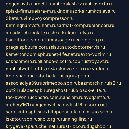
gegenjustizunrecht.ru
autobalashov.ru
utrovortu.ru
spiski-firm.ru
elara-m.ru
kinomusorka.ru
mkcslava.ru
2bets.ru
vintovoykompressor.ru
birminghamvsfulham.ru
sarmat-komp.ru
pioneeri.ru
amadis-chocolate.ru
shkurki-karakulya.ru
kanotiforet.spb.ru
tutmassage.ru
ecolog.org.ru
praga.spb.ru
falcorussia.ru
autodoctorservis.ru
kamertondom.spb.ru
net-life.net.ru
avto-vozim.ru
sakhcamera.ru
alliance-electro.spb.ru
stroyavt.ru
controlweb1.ru
tdsak74.ru
kinzozo-ru.ru
kvotka.ru
iron-snab.ru
costa-bella.ru
eugrus.pp.ru
associaciya39.ru
primexpo.spb.ru
bezmorchin.ru
ia2.ru
cpt21.ru
ispecspb.ru
regahost.ru
kolosok-elita.ru
tae-kwon.ru
consrio.com.ru
insiam.ru
avegainfo.ru
archery161.ru
bigencyclica.ru
vlast16.ru
korru.net
sarmiento.spb.su
extelopedia.ru
lammin-suo.spb.ru
iskatour.spb.ru
snpi.org.ru
running-line.ru
krygeva-spa.ru
chel.net.ru
rust-loco.ru
dugshop.ru