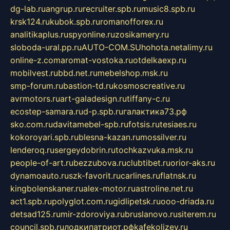
dg-lab.ru
angrup.ru
recruiter.spb.ru
music8.spb.ru
krsk124.ru
kubok.spb.ru
romanofforex.ru
analitikaplus.ru
spyonline.ru
zosikamery.ru
sloboda-ural.pp.ru
AUTO-COM.SU
hohota.net
alimy.ru
online-z.com
aromat-vostoka.ru
otdelkaexp.ru
mobilvest.ru
bbd.net.ru
mebelshop.msk.ru
smp-forum.ru
bastion-td.ru
kosmoscreative.ru
avrmotors.ru
art-galadesign.ru
tiffany-c.ru
ecostep-samara.ru
d-p.spb.ru
галактика73.рф
sko.com.ru
davitamebel-spb.ru
fotsis.ru
tesiaes.ru
kokoroyari.spb.ru
blesna-kazan.ru
mossilver.ru
lenderoq.ru
sergeydobrin.ru
tochkazvuka.msk.ru
people-of-art.ru
bezzubova.ru
clubtibet.ru
orior-aks.ru
dynamoauto.ru
szk-favorit.ru
carlines.ru
flatnsk.ru
kingbolenskaner.ru
alex-motor.ru
astroline.net.ru
act1.spb.ru
polyglot.com.ru
gidlipetsk.ru
ooo-driada.ru
detsad125.ru
mir-zdoroviya.ru
bruslanovo.ru
siterem.ru
council.spb.ru
лодкипатриот.рф
kafekolizey.ru