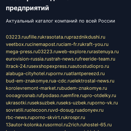
предприятий
Актуальный каталог компаний по всей России
03223.ru
ufille.ru
krasotata.ru
prazdnikdushi.ru
veetbox.ru
cinemapost.ru
ciam-fr.ru
kraft-you.ru
mega-press.ru
03223.ru
web-explore.ru
rastenuya.ru
eurovision-russia.ru
strah-news.ru
freeride-team.ru
itrack-24.ru
sexshopexpress.ru
autostudiopro.ru
alabuga-cityhotel.ru
pornv.ru
atlantpereezd.ru
bud-em-znakomye.ru
a-cdc.ru
elektrostal-news.ru
korolevremont-market.ru
budem-znakomye.ru
oooagrosnab.ru
fpodaso.ru
emfire.ru
pro-otdelky.ru
ukrasotki.ru
seksuzbek.ru
seks-uzbek.ru
porno-vk.ru
sovratili.ru
olecoon.ru
vd-dosug.ru
adonyev.ru
rbc-news.ru
porno-skvirt.ru
krospr.ru
13autor-kolonka.ru
sormol.ru
2rich.ru
hostel-65.ru