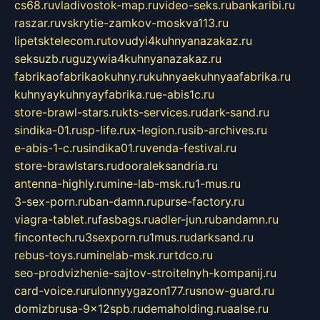
cs68.ru
vladivostok-map.ru
video-seks.ru
bankaribi.ru
raszar.ru
vskrytie-zamkov-moskva113.ru
lipetsktelecom.ru
tovudyi4kuhnyanazakaz.ru
seksuzb.ru
guzywia4kuhnyanazakaz.ru
fabrikaofabrikaokuhny.ru
kuhnyaekuhnyaafabrika.ru
kuhnyaykuhnyayfabrika.ru
e-abis1c.ru
store-brawl-stars.ru
kts-services.ru
dark-sand.ru
sindika-01.ru
sp-life.ru
x-legion.ru
sib-archives.ru
e-abis-1-c.ru
sindika01.ru
venda-festival.ru
store-brawlstars.ru
dooraleksandria.ru
antenna-highly.ru
mine-lab-msk.ru
1-mus.ru
3-sex-porn.ru
ban-damn.ru
purse-factory.ru
viagra-tablet.ru
fasbags.ru
adler-jun.ru
bandamn.ru
fincontech.ru
3sexporn.ru
1mus.ru
darksand.ru
rebus-toys.ru
minelab-msk.ru
rtdco.ru
seo-prodvizhenie-sajtov-stroitelnyh-kompanij.ru
card-voice.ru
rulonnyygazon177.ru
snow-guard.ru
domizbrusa-9x12spb.ru
demaholding.ru
aalse.ru