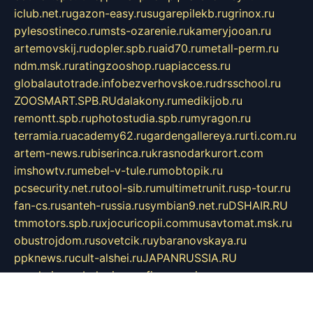
iclub.net.ru
gazon-easy.ru
sugarepilekb.ru
grinox.ru
pylesostineco.ru
msts-ozarenie.ru
kameryjooan.ru
artemovskij.ru
dopler.spb.ru
aid70.ru
metall-perm.ru
ndm.msk.ru
ratingzooshop.ru
apiaccess.ru
globalautotrade.info
bezverhovskoe.ru
drsschool.ru
ZOOSMART.SPB.RU
dalakony.ru
medikijob.ru
remontt.spb.ru
photostudia.spb.ru
myragon.ru
terramia.ru
academy62.ru
gardengallereya.ru
rti.com.ru
artem-news.ru
biserinca.ru
krasnodarkurort.com
imshowtv.ru
mebel-v-tule.ru
mobtopik.ru
pcsecurity.net.ru
tool-sib.ru
multimetrunit.ru
sp-tour.ru
fan-cs.ru
santeh-russia.ru
symbian9.net.ru
DSHAIR.RU
tmmotors.spb.ru
xjocuricopii.com
musavtomat.msk.ru
obustrojdom.ru
sovetcik.ru
ybaranovskaya.ru
ppknews.ru
cult-alshei.ru
JAPANRUSSIA.RU
proekciyamebel.ru
imper-finans.ru
rim.org.ru
glamourai.ru
brassminus.ru
zabor-pro.ru
ftn.pp.ru
dorogoe58.ru
laimengpacker.ru
kuzova-zapchasti.ru