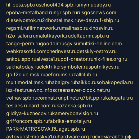
hl-beta.spb.ru
school494.spb.ru
mymubaby.ru
epoha-metalband.ru
ngr.spb.ru
rusgosnews.com
dieselvostok.ru
24hostel.msk.ru
w-dev.ru
f-ship.ru
regsmi.ru
filmnetwork.ru
malinasp.ru
kinosvin.ru
h2o-salon.ru
malutkayork.ru
deltaprim.spb.ru
tango-perm.ru
gooddir.ru
sgv.su
multiki-online.com
webkrasotki.com
cherinvest.ru
detskiy-ostrov.ru
ankou.spb.ru
alvesta1.ru
pdf-creator.ru
nix-files.org.ru
sakhatoday.ru
elektrikersymboler.ru
sputnikyes.ru
golf2club.msk.ru
aeforums.ru
zallclub.ru
multimodal.msk.ru
habaigry.ru
haikko.ru
sobakopedia.ru
isz-fest.ru
ewnc.info
screensaver-clock.net.ru
volnav.spb.ru
comnat.ru
npf.net.ru
7bit.pp.ru
kalugatur.ru
tesiaes.ru
card.com.ru
kazanka.spb.ru
gildiya-kuznecov.ru
kameryboavision.ru
griffoncom.spb.ru
fabrika-emotsiy.ru
PARK-MATROSOVA.RU
agat.spb.ru
avtoyurist-moskva1.ru
hardware.org.ru
схема-авто.рф