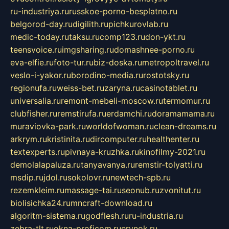
ru-industriya.ru
russkoe-porno-besplatno.ru
belgorod-day.ru
digilith.ru
pichkurovlab.ru
medic-today.ru
taksu.ru
comp123.ru
don-ykt.ru
teensvoice.ru
imgsharing.ru
domashnee-porno.ru
eva-elfie.ru
foto-tur.ru
biz-doska.ru
metropoltravel.ru
veslo-i-yakor.ru
borodino-media.ru
rostotsky.ru
regionufa.ru
weiss-bet.ru
zaryna.ru
casinotablet.ru
universalia.ru
remont-mebeli-moscow.ru
termomur.ru
clubfisher.ru
remstirufa.ru
erdamchi.ru
doramamama.ru
muraviovka-park.ru
worldofwoman.ru
clean-dreams.ru
arkrym.ru
kristinita.ru
dircomputer.ru
healthenter.ru
textexperts.ru
pivnaya-kruzhka.ru
kinofilmy-2021.ru
demolalapaluza.ru
tanyavanya.ru
remstir-tolyatti.ru
msdip.ru
jdol.ru
sokolovr.ru
newtech-spb.ru
rezemkleim.ru
massage-tai.ru
seonub.ru
zvonitut.ru
biolisichka24.ru
mncraft-download.ru
algoritm-sistema.ru
godflesh.ru
ru-industria.ru
zebra-tlt.ru
okna-proficom.ru
erynok.ru