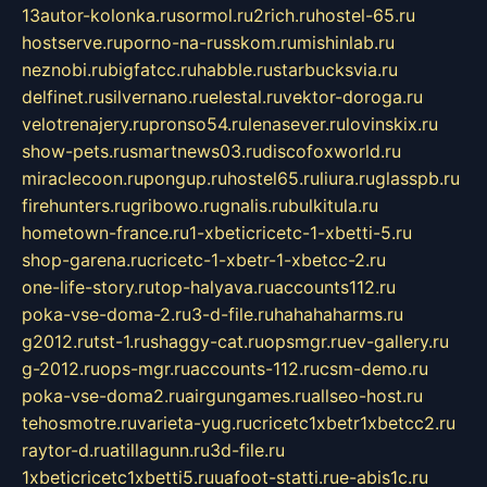
13autor-kolonka.ru
sormol.ru
2rich.ru
hostel-65.ru
hostserve.ru
porno-na-russkom.ru
mishinlab.ru
neznobi.ru
bigfatcc.ru
habble.ru
starbucksvia.ru
delfinet.ru
silvernano.ru
elestal.ru
vektor-doroga.ru
velotrenajery.ru
pronso54.ru
lenasever.ru
lovinskix.ru
show-pets.ru
smartnews03.ru
discofoxworld.ru
miraclecoon.ru
pongup.ru
hostel65.ru
liura.ru
glasspb.ru
firehunters.ru
gribowo.ru
gnalis.ru
bulkitula.ru
hometown-france.ru
1-xbeticricetc-1-xbetti-5.ru
shop-garena.ru
cricetc-1-xbetr-1-xbetcc-2.ru
one-life-story.ru
top-halyava.ru
accounts112.ru
poka-vse-doma-2.ru
3-d-file.ru
hahahaharms.ru
g2012.ru
tst-1.ru
shaggy-cat.ru
opsmgr.ru
ev-gallery.ru
g-2012.ru
ops-mgr.ru
accounts-112.ru
csm-demo.ru
poka-vse-doma2.ru
airgungames.ru
allseo-host.ru
tehosmotre.ru
varieta-yug.ru
cricetc1xbetr1xbetcc2.ru
raytor-d.ru
atillagunn.ru
3d-file.ru
1xbeticricetc1xbetti5.ru
uafoot-statti.ru
e-abis1c.ru