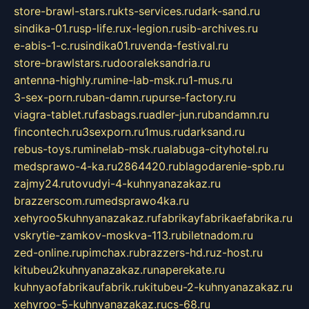
store-brawl-stars.ru
kts-services.ru
dark-sand.ru
sindika-01.ru
sp-life.ru
x-legion.ru
sib-archives.ru
e-abis-1-c.ru
sindika01.ru
venda-festival.ru
store-brawlstars.ru
dooraleksandria.ru
antenna-highly.ru
mine-lab-msk.ru
1-mus.ru
3-sex-porn.ru
ban-damn.ru
purse-factory.ru
viagra-tablet.ru
fasbags.ru
adler-jun.ru
bandamn.ru
fincontech.ru
3sexporn.ru
1mus.ru
darksand.ru
rebus-toys.ru
minelab-msk.ru
alabuga-cityhotel.ru
medsprawo-4-ka.ru
2864420.ru
blagodarenie-spb.ru
zajmy24.ru
tovudyi-4-kuhnyanazakaz.ru
brazzerscom.ru
medsprawo4ka.ru
xehyroo5kuhnyanazakaz.ru
fabrikayfabrikaefabrika.ru
vskrytie-zamkov-moskva-113.ru
biletnadom.ru
zed-online.ru
pimchax.ru
brazzers-hd.ru
z-host.ru
kitubeu2kuhnyanazakaz.ru
naperekate.ru
kuhnyaofabrikaufabrik.ru
kitubeu-2-kuhnyanazakaz.ru
xehyroo-5-kuhnyanazakaz.ru
cs-68.ru