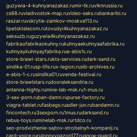
guzywia-4-kuhnyanazakaz.ru
mir-tk.ru
vlknrussia.ru
cs68.ru
vladivostok-map.ru
video-seks.ru
bankaribi.ru
raszar.ru
vskrytie-zamkov-moskva113.ru
lipetsktelecom.ru
tovudyi4kuhnyanazakaz.ru
seksuzb.ru
guzywia4kuhnyanazakaz.ru
fabrikaofabrikaokuhny.ru
kuhnyaekuhnyaafabrika.ru
kuhnyaykuhnyayfabrika.ru
e-abis1c.ru
store-brawl-stars.ru
kts-services.ru
dark-sand.ru
sindika-01.ru
sp-life.ru
x-legion.ru
sib-archives.ru
e-abis-1-c.ru
sindika01.ru
venda-festival.ru
store-brawlstars.ru
dooraleksandria.ru
antenna-highly.ru
mine-lab-msk.ru
1-mus.ru
3-sex-porn.ru
ban-damn.ru
purse-factory.ru
viagra-tablet.ru
fasbags.ru
adler-jun.ru
bandamn.ru
fincontech.ru
3sexporn.ru
1mus.ru
darksand.ru
rebus-toys.ru
minelab-msk.ru
rtdco.ru
seo-prodvizhenie-sajtov-stroitelnyh-kompanij.ru
card-voice.ru
rulonnyygazon177.ru
snow-guard.ru