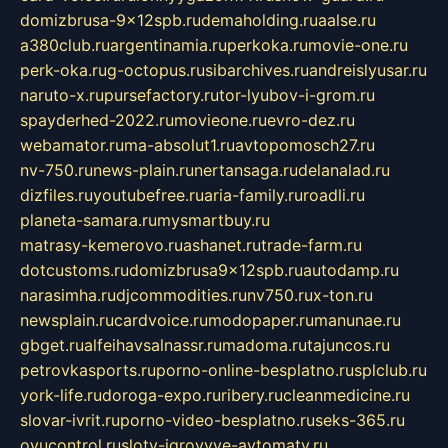
domizbrusa-9x12spb.ru
demaholding.ru
aalse.ru
a380club.ru
argentinamia.ru
perkoka.ru
movie-one.ru
perk-oka.ru
g-octopus.ru
sibarchives.ru
andreislyusar.ru
naruto-x.ru
pursefactory.ru
tor-lyubov-i-grom.ru
spayderhed-2022.ru
movieone.ru
evro-dez.ru
webamator.ru
ma-absolut1.ru
avtopomosch27.ru
nv-750.ru
news-plain.ru
nertansaga.ru
delanalad.ru
dizfiles.ru
youtubefree.ru
aria-family.ru
roadli.ru
planeta-samara.ru
mysmartbuy.ru
matrasy-kemerovo.ru
ashanet.ru
trade-farm.ru
dotcustoms.ru
domizbrusa9x12spb.ru
autodamp.ru
narasimha.ru
djcommodities.ru
nv750.ru
x-ton.ru
newsplain.ru
cardvoice.ru
modopaper.ru
manunae.ru
gbget.ru
alfeihavsalnassr.ru
madoma.ru
tajuncos.ru
petrovkasports.ru
porno-online-besplatno.ru
splclub.ru
york-life.ru
doroga-expo.ru
ribery.ru
cleanmedicine.ru
slovar-ivrit.ru
porno-video-besplatno.ru
seks-365.ru
ovucontrol.ru
sloty-igrovyye-avtomaty.ru