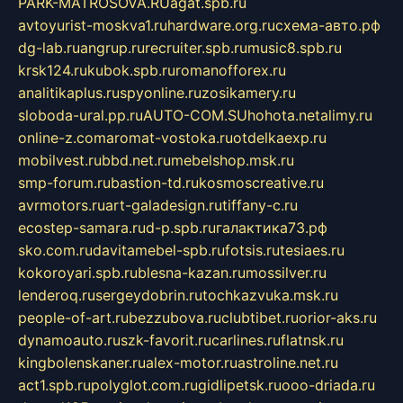
PARK-MATROSOVA.RU
agat.spb.ru
avtoyurist-moskva1.ru
hardware.org.ru
схема-авто.рф
dg-lab.ru
angrup.ru
recruiter.spb.ru
music8.spb.ru
krsk124.ru
kubok.spb.ru
romanofforex.ru
analitikaplus.ru
spyonline.ru
zosikamery.ru
sloboda-ural.pp.ru
AUTO-COM.SU
hohota.net
alimy.ru
online-z.com
aromat-vostoka.ru
otdelkaexp.ru
mobilvest.ru
bbd.net.ru
mebelshop.msk.ru
smp-forum.ru
bastion-td.ru
kosmoscreative.ru
avrmotors.ru
art-galadesign.ru
tiffany-c.ru
ecostep-samara.ru
d-p.spb.ru
галактика73.рф
sko.com.ru
davitamebel-spb.ru
fotsis.ru
tesiaes.ru
kokoroyari.spb.ru
blesna-kazan.ru
mossilver.ru
lenderoq.ru
sergeydobrin.ru
tochkazvuka.msk.ru
people-of-art.ru
bezzubova.ru
clubtibet.ru
orior-aks.ru
dynamoauto.ru
szk-favorit.ru
carlines.ru
flatnsk.ru
kingbolenskaner.ru
alex-motor.ru
astroline.net.ru
act1.spb.ru
polyglot.com.ru
gidlipetsk.ru
ooo-driada.ru