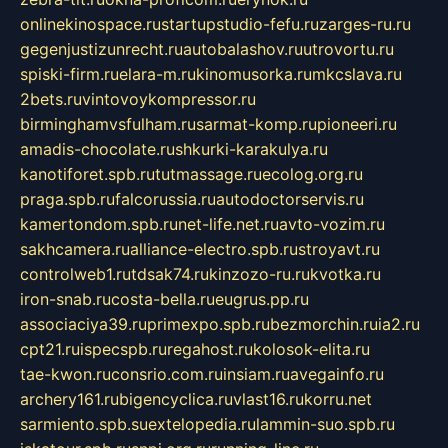
onlinekinospace.ru
startupstudio-fefu.ru
zarges-ru.ru
gegenjustizunrecht.ru
autobalashov.ru
utrovortu.ru
spiski-firm.ru
elara-m.ru
kinomusorka.ru
mkcslava.ru
2bets.ru
vintovoykompressor.ru
birminghamvsfulham.ru
sarmat-komp.ru
pioneeri.ru
amadis-chocolate.ru
shkurki-karakulya.ru
kanotiforet.spb.ru
tutmassage.ru
ecolog.org.ru
praga.spb.ru
falcorussia.ru
autodoctorservis.ru
kamertondom.spb.ru
net-life.net.ru
avto-vozim.ru
sakhcamera.ru
alliance-electro.spb.ru
stroyavt.ru
controlweb1.ru
tdsak74.ru
kinzozo-ru.ru
kvotka.ru
iron-snab.ru
costa-bella.ru
eugrus.pp.ru
associaciya39.ru
primexpo.spb.ru
bezmorchin.ru
ia2.ru
cpt21.ru
ispecspb.ru
regahost.ru
kolosok-elita.ru
tae-kwon.ru
consrio.com.ru
insiam.ru
avegainfo.ru
archery161.ru
bigencyclica.ru
vlast16.ru
korru.net
sarmiento.spb.su
extelopedia.ru
lammin-suo.spb.ru