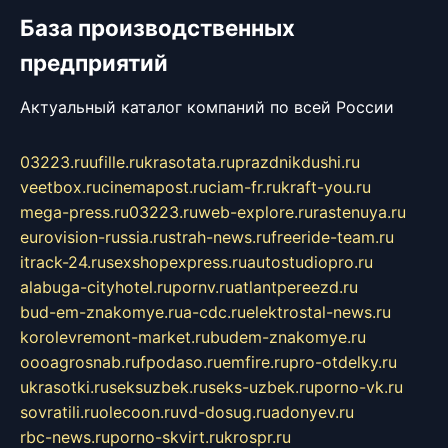
База производственных
предприятий
Актуальный каталог компаний по всей России
03223.ru
ufille.ru
krasotata.ru
prazdnikdushi.ru
veetbox.ru
cinemapost.ru
ciam-fr.ru
kraft-you.ru
mega-press.ru
03223.ru
web-explore.ru
rastenuya.ru
eurovision-russia.ru
strah-news.ru
freeride-team.ru
itrack-24.ru
sexshopexpress.ru
autostudiopro.ru
alabuga-cityhotel.ru
pornv.ru
atlantpereezd.ru
bud-em-znakomye.ru
a-cdc.ru
elektrostal-news.ru
korolevremont-market.ru
budem-znakomye.ru
oooagrosnab.ru
fpodaso.ru
emfire.ru
pro-otdelky.ru
ukrasotki.ru
seksuzbek.ru
seks-uzbek.ru
porno-vk.ru
sovratili.ru
olecoon.ru
vd-dosug.ru
adonyev.ru
rbc-news.ru
porno-skvirt.ru
krospr.ru