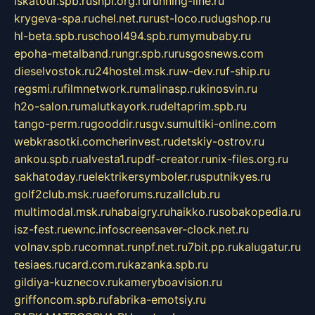
iskatour.spb.ru
snpi.org.ru
running-line.ru
krygeva-spa.ru
chel.net.ru
rust-loco.ru
dugshop.ru
hl-beta.spb.ru
school494.spb.ru
mymubaby.ru
epoha-metalband.ru
ngr.spb.ru
rusgosnews.com
dieselvostok.ru
24hostel.msk.ru
w-dev.ru
f-ship.ru
regsmi.ru
filmnetwork.ru
malinasp.ru
kinosvin.ru
h2o-salon.ru
malutkayork.ru
deltaprim.spb.ru
tango-perm.ru
gooddir.ru
sgv.su
multiki-online.com
webkrasotki.com
cherinvest.ru
detskiy-ostrov.ru
ankou.spb.ru
alvesta1.ru
pdf-creator.ru
nix-files.org.ru
sakhatoday.ru
elektrikersymboler.ru
sputnikyes.ru
golf2club.msk.ru
aeforums.ru
zallclub.ru
multimodal.msk.ru
habaigry.ru
haikko.ru
sobakopedia.ru
isz-fest.ru
ewnc.info
screensaver-clock.net.ru
volnav.spb.ru
comnat.ru
npf.net.ru
7bit.pp.ru
kalugatur.ru
tesiaes.ru
card.com.ru
kazanka.spb.ru
gildiya-kuznecov.ru
kameryboavision.ru
griffoncom.spb.ru
fabrika-emotsiy.ru