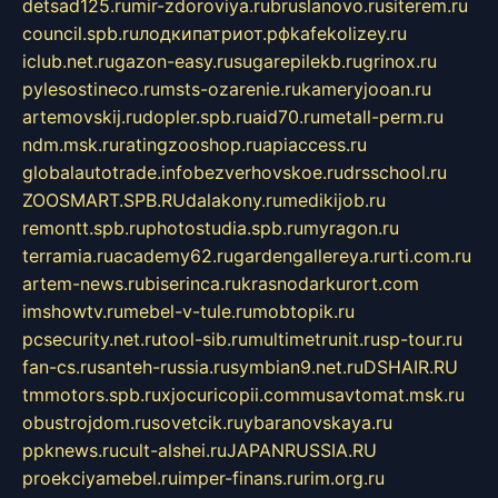
detsad125.ru
mir-zdoroviya.ru
bruslanovo.ru
siterem.ru
council.spb.ru
лодкипатриот.рф
kafekolizey.ru
iclub.net.ru
gazon-easy.ru
sugarepilekb.ru
grinox.ru
pylesostineco.ru
msts-ozarenie.ru
kameryjooan.ru
artemovskij.ru
dopler.spb.ru
aid70.ru
metall-perm.ru
ndm.msk.ru
ratingzooshop.ru
apiaccess.ru
globalautotrade.info
bezverhovskoe.ru
drsschool.ru
ZOOSMART.SPB.RU
dalakony.ru
medikijob.ru
remontt.spb.ru
photostudia.spb.ru
myragon.ru
terramia.ru
academy62.ru
gardengallereya.ru
rti.com.ru
artem-news.ru
biserinca.ru
krasnodarkurort.com
imshowtv.ru
mebel-v-tule.ru
mobtopik.ru
pcsecurity.net.ru
tool-sib.ru
multimetrunit.ru
sp-tour.ru
fan-cs.ru
santeh-russia.ru
symbian9.net.ru
DSHAIR.RU
tmmotors.spb.ru
xjocuricopii.com
musavtomat.msk.ru
obustrojdom.ru
sovetcik.ru
ybaranovskaya.ru
ppknews.ru
cult-alshei.ru
JAPANRUSSIA.RU
proekciyamebel.ru
imper-finans.ru
rim.org.ru