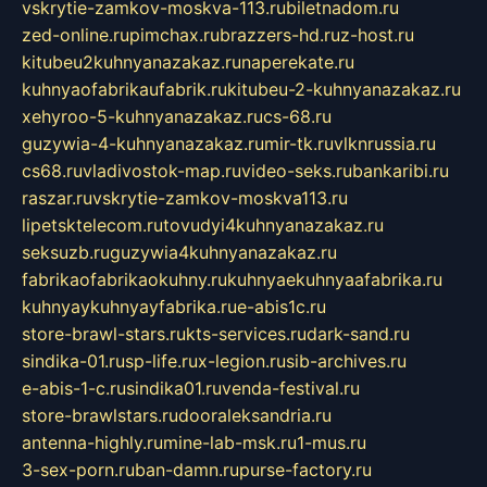
vskrytie-zamkov-moskva-113.ru
biletnadom.ru
zed-online.ru
pimchax.ru
brazzers-hd.ru
z-host.ru
kitubeu2kuhnyanazakaz.ru
naperekate.ru
kuhnyaofabrikaufabrik.ru
kitubeu-2-kuhnyanazakaz.ru
xehyroo-5-kuhnyanazakaz.ru
cs-68.ru
guzywia-4-kuhnyanazakaz.ru
mir-tk.ru
vlknrussia.ru
cs68.ru
vladivostok-map.ru
video-seks.ru
bankaribi.ru
raszar.ru
vskrytie-zamkov-moskva113.ru
lipetsktelecom.ru
tovudyi4kuhnyanazakaz.ru
seksuzb.ru
guzywia4kuhnyanazakaz.ru
fabrikaofabrikaokuhny.ru
kuhnyaekuhnyaafabrika.ru
kuhnyaykuhnyayfabrika.ru
e-abis1c.ru
store-brawl-stars.ru
kts-services.ru
dark-sand.ru
sindika-01.ru
sp-life.ru
x-legion.ru
sib-archives.ru
e-abis-1-c.ru
sindika01.ru
venda-festival.ru
store-brawlstars.ru
dooraleksandria.ru
antenna-highly.ru
mine-lab-msk.ru
1-mus.ru
3-sex-porn.ru
ban-damn.ru
purse-factory.ru