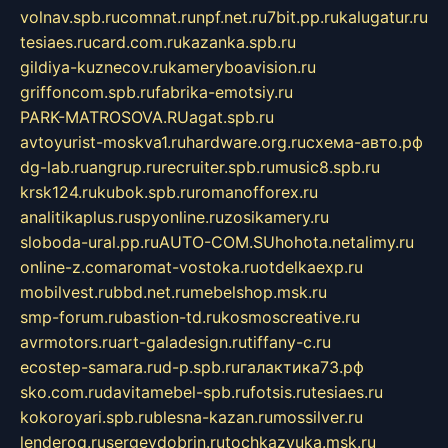
volnav.spb.ru
comnat.ru
npf.net.ru
7bit.pp.ru
kalugatur.ru
tesiaes.ru
card.com.ru
kazanka.spb.ru
gildiya-kuznecov.ru
kameryboavision.ru
griffoncom.spb.ru
fabrika-emotsiy.ru
PARK-MATROSOVA.RU
agat.spb.ru
avtoyurist-moskva1.ru
hardware.org.ru
схема-авто.рф
dg-lab.ru
angrup.ru
recruiter.spb.ru
music8.spb.ru
krsk124.ru
kubok.spb.ru
romanofforex.ru
analitikaplus.ru
spyonline.ru
zosikamery.ru
sloboda-ural.pp.ru
AUTO-COM.SU
hohota.net
alimy.ru
online-z.com
aromat-vostoka.ru
otdelkaexp.ru
mobilvest.ru
bbd.net.ru
mebelshop.msk.ru
smp-forum.ru
bastion-td.ru
kosmoscreative.ru
avrmotors.ru
art-galadesign.ru
tiffany-c.ru
ecostep-samara.ru
d-p.spb.ru
галактика73.рф
sko.com.ru
davitamebel-spb.ru
fotsis.ru
tesiaes.ru
kokoroyari.spb.ru
blesna-kazan.ru
mossilver.ru
lenderoq.ru
sergeydobrin.ru
tochkazvuka.msk.ru