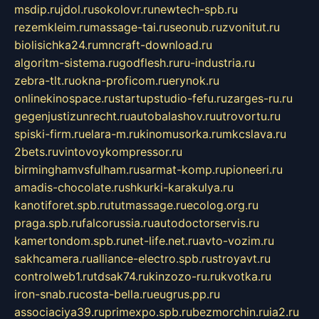
msdip.ru
jdol.ru
sokolovr.ru
newtech-spb.ru
rezemkleim.ru
massage-tai.ru
seonub.ru
zvonitut.ru
biolisichka24.ru
mncraft-download.ru
algoritm-sistema.ru
godflesh.ru
ru-industria.ru
zebra-tlt.ru
okna-proficom.ru
erynok.ru
onlinekinospace.ru
startupstudio-fefu.ru
zarges-ru.ru
gegenjustizunrecht.ru
autobalashov.ru
utrovortu.ru
spiski-firm.ru
elara-m.ru
kinomusorka.ru
mkcslava.ru
2bets.ru
vintovoykompressor.ru
birminghamvsfulham.ru
sarmat-komp.ru
pioneeri.ru
amadis-chocolate.ru
shkurki-karakulya.ru
kanotiforet.spb.ru
tutmassage.ru
ecolog.org.ru
praga.spb.ru
falcorussia.ru
autodoctorservis.ru
kamertondom.spb.ru
net-life.net.ru
avto-vozim.ru
sakhcamera.ru
alliance-electro.spb.ru
stroyavt.ru
controlweb1.ru
tdsak74.ru
kinzozo-ru.ru
kvotka.ru
iron-snab.ru
costa-bella.ru
eugrus.pp.ru
associaciya39.ru
primexpo.spb.ru
bezmorchin.ru
ia2.ru