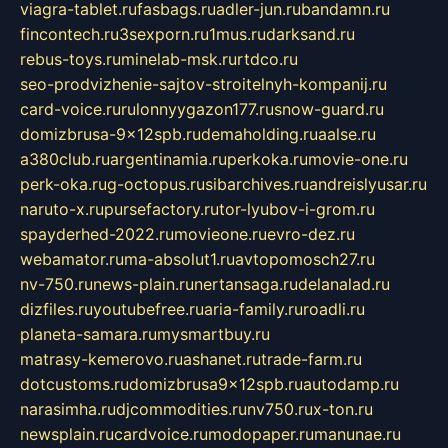
viagra-tablet.ru
fasbags.ru
adler-jun.ru
bandamn.ru
fincontech.ru
3sexporn.ru
1mus.ru
darksand.ru
rebus-toys.ru
minelab-msk.ru
rtdco.ru
seo-prodvizhenie-sajtov-stroitelnyh-kompanij.ru
card-voice.ru
rulonnyygazon177.ru
snow-guard.ru
domizbrusa-9x12spb.ru
demaholding.ru
aalse.ru
a380club.ru
argentinamia.ru
perkoka.ru
movie-one.ru
perk-oka.ru
g-octopus.ru
sibarchives.ru
andreislyusar.ru
naruto-x.ru
pursefactory.ru
tor-lyubov-i-grom.ru
spayderhed-2022.ru
movieone.ru
evro-dez.ru
webamator.ru
ma-absolut1.ru
avtopomosch27.ru
nv-750.ru
news-plain.ru
nertansaga.ru
delanalad.ru
dizfiles.ru
youtubefree.ru
aria-family.ru
roadli.ru
planeta-samara.ru
mysmartbuy.ru
matrasy-kemerovo.ru
ashanet.ru
trade-farm.ru
dotcustoms.ru
domizbrusa9x12spb.ru
autodamp.ru
narasimha.ru
djcommodities.ru
nv750.ru
x-ton.ru
newsplain.ru
cardvoice.ru
modopaper.ru
manunae.ru