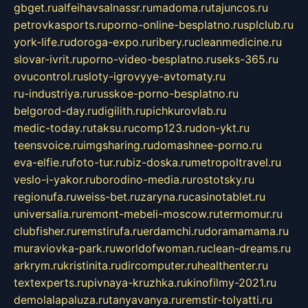
gbget.ru
alfeihavsalnassr.ru
madoma.ru
tajuncos.ru
petrovkasports.ru
porno-online-besplatno.ru
splclub.ru
york-life.ru
doroga-expo.ru
ribery.ru
cleanmedicine.ru
slovar-ivrit.ru
porno-video-besplatno.ru
seks-365.ru
ovucontrol.ru
sloty-igrovyye-avtomaty.ru
ru-industriya.ru
russkoe-porno-besplatno.ru
belgorod-day.ru
digilith.ru
pichkurovlab.ru
medic-today.ru
taksu.ru
comp123.ru
don-ykt.ru
teensvoice.ru
imgsharing.ru
domashnee-porno.ru
eva-elfie.ru
foto-tur.ru
biz-doska.ru
metropoltravel.ru
veslo-i-yakor.ru
borodino-media.ru
rostotsky.ru
regionufa.ru
weiss-bet.ru
zaryna.ru
casinotablet.ru
universalia.ru
remont-mebeli-moscow.ru
termomur.ru
clubfisher.ru
remstirufa.ru
erdamchi.ru
doramamama.ru
muraviovka-park.ru
worldofwoman.ru
clean-dreams.ru
arkrym.ru
kristinita.ru
dircomputer.ru
healthenter.ru
textexperts.ru
pivnaya-kruzhka.ru
kinofilmy-2021.ru
demolalapaluza.ru
tanyavanya.ru
remstir-tolyatti.ru