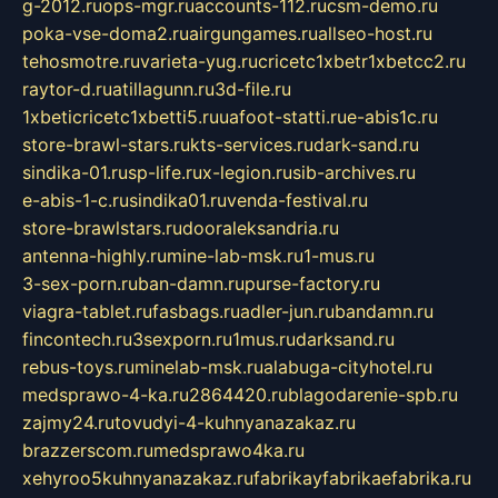
g-2012.ru
ops-mgr.ru
accounts-112.ru
csm-demo.ru
poka-vse-doma2.ru
airgungames.ru
allseo-host.ru
tehosmotre.ru
varieta-yug.ru
cricetc1xbetr1xbetcc2.ru
raytor-d.ru
atillagunn.ru
3d-file.ru
1xbeticricetc1xbetti5.ru
uafoot-statti.ru
e-abis1c.ru
store-brawl-stars.ru
kts-services.ru
dark-sand.ru
sindika-01.ru
sp-life.ru
x-legion.ru
sib-archives.ru
e-abis-1-c.ru
sindika01.ru
venda-festival.ru
store-brawlstars.ru
dooraleksandria.ru
antenna-highly.ru
mine-lab-msk.ru
1-mus.ru
3-sex-porn.ru
ban-damn.ru
purse-factory.ru
viagra-tablet.ru
fasbags.ru
adler-jun.ru
bandamn.ru
fincontech.ru
3sexporn.ru
1mus.ru
darksand.ru
rebus-toys.ru
minelab-msk.ru
alabuga-cityhotel.ru
medsprawo-4-ka.ru
2864420.ru
blagodarenie-spb.ru
zajmy24.ru
tovudyi-4-kuhnyanazakaz.ru
brazzerscom.ru
medsprawo4ka.ru
xehyroo5kuhnyanazakaz.ru
fabrikayfabrikaefabrika.ru