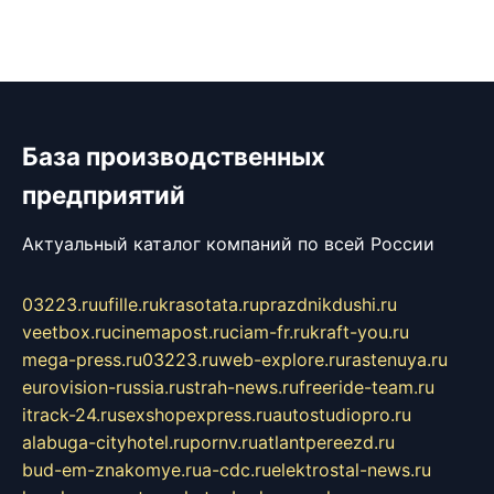
База производственных
предприятий
Актуальный каталог компаний по всей России
03223.ru
ufille.ru
krasotata.ru
prazdnikdushi.ru
veetbox.ru
cinemapost.ru
ciam-fr.ru
kraft-you.ru
mega-press.ru
03223.ru
web-explore.ru
rastenuya.ru
eurovision-russia.ru
strah-news.ru
freeride-team.ru
itrack-24.ru
sexshopexpress.ru
autostudiopro.ru
alabuga-cityhotel.ru
pornv.ru
atlantpereezd.ru
bud-em-znakomye.ru
a-cdc.ru
elektrostal-news.ru