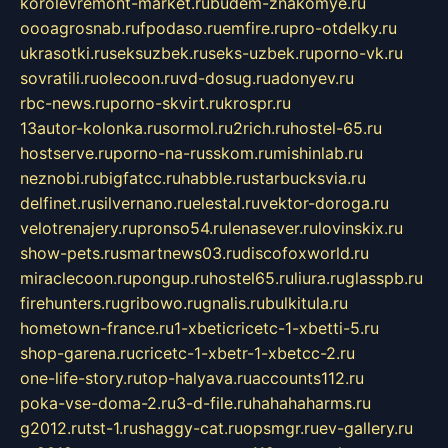
korolevremont-market.ru
budem-znakomye.ru
oooagrosnab.ru
fpodaso.ru
emfire.ru
pro-otdelky.ru
ukrasotki.ru
seksuzbek.ru
seks-uzbek.ru
porno-vk.ru
sovratili.ru
olecoon.ru
vd-dosug.ru
adonyev.ru
rbc-news.ru
porno-skvirt.ru
krospr.ru
13autor-kolonka.ru
sormol.ru
2rich.ru
hostel-65.ru
hostserve.ru
porno-na-russkom.ru
mishinlab.ru
neznobi.ru
bigfatcc.ru
habble.ru
starbucksvia.ru
delfinet.ru
silvernano.ru
elestal.ru
vektor-doroga.ru
velotrenajery.ru
pronso54.ru
lenasever.ru
lovinskix.ru
show-pets.ru
smartnews03.ru
discofoxworld.ru
miraclecoon.ru
pongup.ru
hostel65.ru
liura.ru
glasspb.ru
firehunters.ru
gribowo.ru
gnalis.ru
bulkitula.ru
hometown-france.ru
1-xbeticricetc-1-xbetti-5.ru
shop-garena.ru
cricetc-1-xbetr-1-xbetcc-2.ru
one-life-story.ru
top-halyava.ru
accounts112.ru
poka-vse-doma-2.ru
3-d-file.ru
hahahaharms.ru
g2012.ru
tst-1.ru
shaggy-cat.ru
opsmgr.ru
ev-gallery.ru