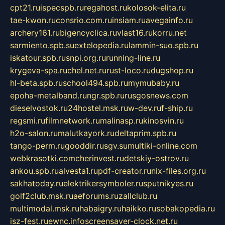
cpt21.ru
ispecspb.ru
regahost.ru
kolosok-elita.ru
tae-kwon.ru
consrio.com.ru
insiam.ru
avegainfo.ru
archery161.ru
bigencyclica.ru
vlast16.ru
korru.net
sarmiento.spb.su
extelopedia.ru
lammin-suo.spb.ru
iskatour.spb.ru
snpi.org.ru
running-line.ru
krygeva-spa.ru
chel.net.ru
rust-loco.ru
dugshop.ru
hl-beta.spb.ru
school494.spb.ru
mymubaby.ru
epoha-metalband.ru
ngr.spb.ru
rusgosnews.com
dieselvostok.ru
24hostel.msk.ru
w-dev.ru
f-ship.ru
regsmi.ru
filmnetwork.ru
malinasp.ru
kinosvin.ru
h2o-salon.ru
malutkayork.ru
deltaprim.spb.ru
tango-perm.ru
gooddir.ru
sgv.su
multiki-online.com
webkrasotki.com
cherinvest.ru
detskiy-ostrov.ru
ankou.spb.ru
alvesta1.ru
pdf-creator.ru
nix-files.org.ru
sakhatoday.ru
elektrikersymboler.ru
sputnikyes.ru
golf2club.msk.ru
aeforums.ru
zallclub.ru
multimodal.msk.ru
habaigry.ru
haikko.ru
sobakopedia.ru
isz-fest.ru
ewnc.info
screensaver-clock.net.ru