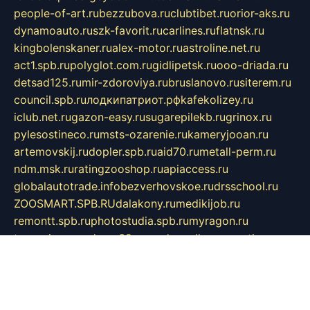
people-of-art.ru
bezzubova.ru
clubtibet.ru
orior-aks.ru
dynamoauto.ru
szk-favorit.ru
carlines.ru
flatnsk.ru
kingbolenskaner.ru
alex-motor.ru
astroline.net.ru
act1.spb.ru
polyglot.com.ru
gidlipetsk.ru
ooo-driada.ru
detsad125.ru
mir-zdoroviya.ru
bruslanovo.ru
siterem.ru
council.spb.ru
лодкипатриот.рф
kafekolizey.ru
iclub.net.ru
gazon-easy.ru
sugarepilekb.ru
grinox.ru
pylesostineco.ru
msts-ozarenie.ru
kameryjooan.ru
artemovskij.ru
dopler.spb.ru
aid70.ru
metall-perm.ru
ndm.msk.ru
ratingzooshop.ru
apiaccess.ru
globalautotrade.info
bezverhovskoe.ru
drsschool.ru
ZOOSMART.SPB.RU
dalakony.ru
medikijob.ru
remontt.spb.ru
photostudia.spb.ru
myragon.ru
terramia.ru
academy62.ru
gardengallereya.ru
rti.com.ru
artem-news.ru
biserinca.ru
krasnodarkurort.com
imshowtv.ru
mebel-v-tule.ru
mobtopik.ru
pcsecurity.net.ru
tool-sib.ru
multimetrunit.ru
sp-tour.ru
fan-cs.ru
santeh-russia.ru
symbian9.net.ru
DSHAIR.RU