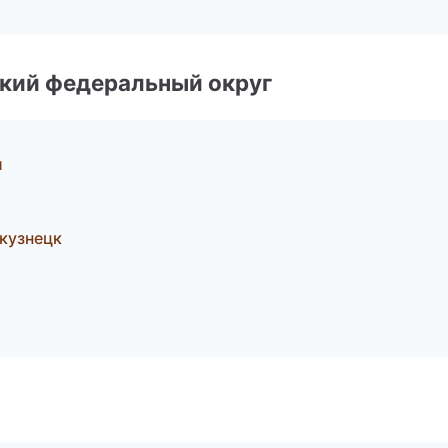
ский федеральный округ
л
кузнецк