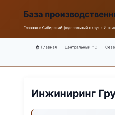
База производственн
Главная
»
Сибирский федеральный округ
» Инжин
🏠 Главная
Центральный ФО
Севе
Инжиниринг Гр