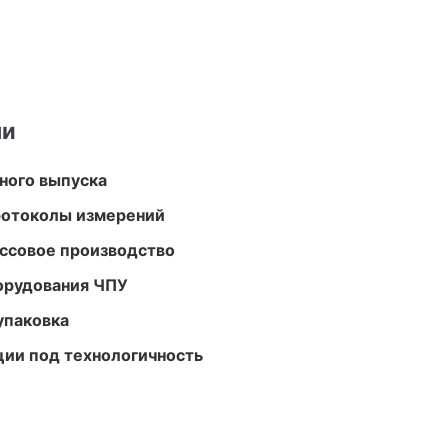
ми
ного выпуска
ротоколы измерений
ассовое производство
орудования ЧПУ
упаковка
ции под технологичность