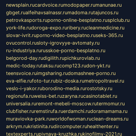
newsplain.ru
cardvoice.ru
modopaper.ru
manunae.ru
gbget.ru
alfeihavsalnassr.ru
madoma.ru
tajuncos.ru
petrovkasports.ru
porno-online-besplatno.ru
splclub.ru
york-life.ru
doroga-expo.ru
ribery.ru
cleanmedicine.ru
slovar-ivrit.ru
porno-video-besplatno.ru
seks-365.ru
ovucontrol.ru
sloty-igrovyye-avtomaty.ru
ru-industriya.ru
russkoe-porno-besplatno.ru
belgorod-day.ru
digilith.ru
pichkurovlab.ru
medic-today.ru
taksu.ru
comp123.ru
don-ykt.ru
teensvoice.ru
imgsharing.ru
domashnee-porno.ru
eva-elfie.ru
foto-tur.ru
biz-doska.ru
metropoltravel.ru
veslo-i-yakor.ru
borodino-media.ru
rostotsky.ru
regionufa.ru
weiss-bet.ru
zaryna.ru
casinotablet.ru
universalia.ru
remont-mebeli-moscow.ru
termomur.ru
clubfisher.ru
remstirufa.ru
erdamchi.ru
doramamama.ru
muraviovka-park.ru
worldofwoman.ru
clean-dreams.ru
arkrym.ru
kristinita.ru
dircomputer.ru
healthenter.ru
textexperts.ru
pivnaya-kruzhka.ru
kinofilmy-2021.ru