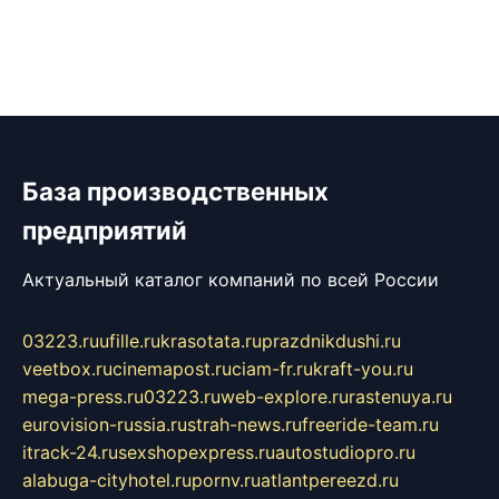
База производственных
предприятий
Актуальный каталог компаний по всей России
03223.ru
ufille.ru
krasotata.ru
prazdnikdushi.ru
veetbox.ru
cinemapost.ru
ciam-fr.ru
kraft-you.ru
mega-press.ru
03223.ru
web-explore.ru
rastenuya.ru
eurovision-russia.ru
strah-news.ru
freeride-team.ru
itrack-24.ru
sexshopexpress.ru
autostudiopro.ru
alabuga-cityhotel.ru
pornv.ru
atlantpereezd.ru