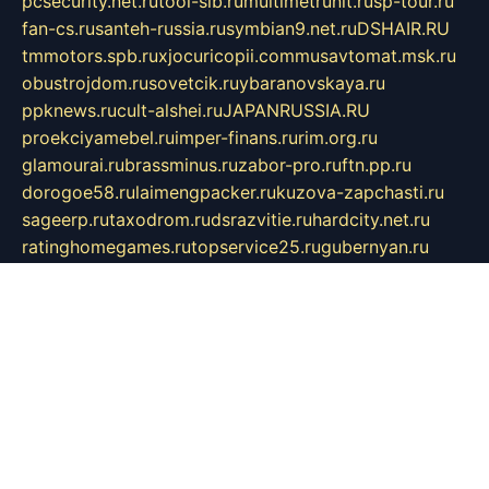
pcsecurity.net.ru
tool-sib.ru
multimetrunit.ru
sp-tour.ru
fan-cs.ru
santeh-russia.ru
symbian9.net.ru
DSHAIR.RU
tmmotors.spb.ru
xjocuricopii.com
musavtomat.msk.ru
obustrojdom.ru
sovetcik.ru
ybaranovskaya.ru
ppknews.ru
cult-alshei.ru
JAPANRUSSIA.RU
proekciyamebel.ru
imper-finans.ru
rim.org.ru
glamourai.ru
brassminus.ru
zabor-pro.ru
ftn.pp.ru
dorogoe58.ru
laimengpacker.ru
kuzova-zapchasti.ru
sageerp.ru
taxodrom.ru
dsrazvitie.ru
hardcity.net.ru
ratinghomegames.ru
topservice25.ru
gubernyan.ru
gtglasslined.ru
ii4.ru
tssport.spb.ru
andorra24.com
blackwallstreet.ru
oboimos.ru
optim-doors.com.ru
ikuch.ru
nycr.org.ru
npa21.ru
vremya-ch.spb.ru
desert000.ru
ivtorgi.ru
ifiori.ru
catalog-statei.ru
dcv.org.ru
spetsmaster174.ru
ipkameryhiseeu.ru
dum26.ru
ruspol.spb.ru
fr-opendp.ru
kam-solnyshko.ru
cheyenne-arapaho.ru
sevzapmetal.spb.ru
ted-lapidus.spb.ru
parasite-eliminator.ru