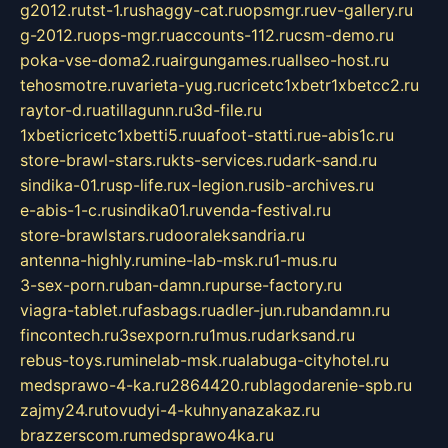
g2012.ru
tst-1.ru
shaggy-cat.ru
opsmgr.ru
ev-gallery.ru
g-2012.ru
ops-mgr.ru
accounts-112.ru
csm-demo.ru
poka-vse-doma2.ru
airgungames.ru
allseo-host.ru
tehosmotre.ru
varieta-yug.ru
cricetc1xbetr1xbetcc2.ru
raytor-d.ru
atillagunn.ru
3d-file.ru
1xbeticricetc1xbetti5.ru
uafoot-statti.ru
e-abis1c.ru
store-brawl-stars.ru
kts-services.ru
dark-sand.ru
sindika-01.ru
sp-life.ru
x-legion.ru
sib-archives.ru
e-abis-1-c.ru
sindika01.ru
venda-festival.ru
store-brawlstars.ru
dooraleksandria.ru
antenna-highly.ru
mine-lab-msk.ru
1-mus.ru
3-sex-porn.ru
ban-damn.ru
purse-factory.ru
viagra-tablet.ru
fasbags.ru
adler-jun.ru
bandamn.ru
fincontech.ru
3sexporn.ru
1mus.ru
darksand.ru
rebus-toys.ru
minelab-msk.ru
alabuga-cityhotel.ru
medsprawo-4-ka.ru
2864420.ru
blagodarenie-spb.ru
zajmy24.ru
tovudyi-4-kuhnyanazakaz.ru
brazzerscom.ru
medsprawo4ka.ru