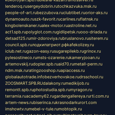
lenderoq.ru
sergeydobrin.ru
tochkazvuka.msk.ru
people-of-art.ru
bezzubova.ru
clubtibet.ru
orior-aks.ru
dynamoauto.ru
szk-favorit.ru
carlines.ru
flatnsk.ru
kingbolenskaner.ru
alex-motor.ru
astroline.net.ru
act1.spb.ru
polyglot.com.ru
gidlipetsk.ru
ooo-driada.ru
detsad125.ru
mir-zdoroviya.ru
bruslanovo.ru
siterem.ru
council.spb.ru
лодкипатриот.рф
kafekolizey.ru
iclub.net.ru
gazon-easy.ru
sugarepilekb.ru
grinox.ru
pylesostineco.ru
msts-ozarenie.ru
kameryjooan.ru
artemovskij.ru
dopler.spb.ru
aid70.ru
metall-perm.ru
ndm.msk.ru
ratingzooshop.ru
apiaccess.ru
globalautotrade.info
bezverhovskoe.ru
drsschool.ru
ZOOSMART.SPB.RU
dalakony.ru
medikijob.ru
remontt.spb.ru
photostudia.spb.ru
myragon.ru
terramia.ru
academy62.ru
gardengallereya.ru
rti.com.ru
artem-news.ru
biserinca.ru
krasnodarkurort.com
imshowtv.ru
mebel-v-tule.ru
mobtopik.ru