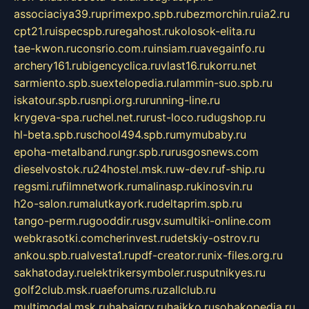
associaciya39.ru
primexpo.spb.ru
bezmorchin.ru
ia2.ru
cpt21.ru
ispecspb.ru
regahost.ru
kolosok-elita.ru
tae-kwon.ru
consrio.com.ru
insiam.ru
avegainfo.ru
archery161.ru
bigencyclica.ru
vlast16.ru
korru.net
sarmiento.spb.su
extelopedia.ru
lammin-suo.spb.ru
iskatour.spb.ru
snpi.org.ru
running-line.ru
krygeva-spa.ru
chel.net.ru
rust-loco.ru
dugshop.ru
hl-beta.spb.ru
school494.spb.ru
mymubaby.ru
epoha-metalband.ru
ngr.spb.ru
rusgosnews.com
dieselvostok.ru
24hostel.msk.ru
w-dev.ru
f-ship.ru
regsmi.ru
filmnetwork.ru
malinasp.ru
kinosvin.ru
h2o-salon.ru
malutkayork.ru
deltaprim.spb.ru
tango-perm.ru
gooddir.ru
sgv.su
multiki-online.com
webkrasotki.com
cherinvest.ru
detskiy-ostrov.ru
ankou.spb.ru
alvesta1.ru
pdf-creator.ru
nix-files.org.ru
sakhatoday.ru
elektrikersymboler.ru
sputnikyes.ru
golf2club.msk.ru
aeforums.ru
zallclub.ru
multimodal.msk.ru
habaigry.ru
haikko.ru
sobakopedia.ru