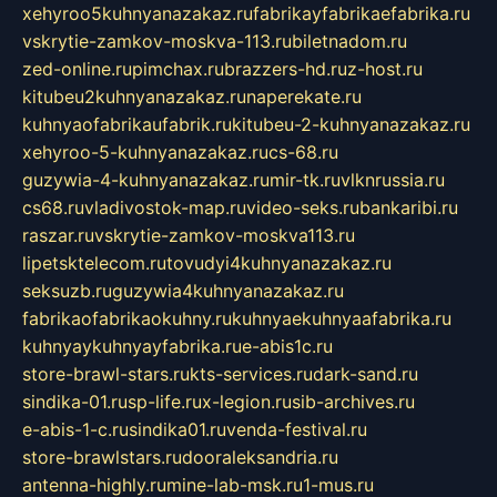
xehyroo5kuhnyanazakaz.ru
fabrikayfabrikaefabrika.ru
vskrytie-zamkov-moskva-113.ru
biletnadom.ru
zed-online.ru
pimchax.ru
brazzers-hd.ru
z-host.ru
kitubeu2kuhnyanazakaz.ru
naperekate.ru
kuhnyaofabrikaufabrik.ru
kitubeu-2-kuhnyanazakaz.ru
xehyroo-5-kuhnyanazakaz.ru
cs-68.ru
guzywia-4-kuhnyanazakaz.ru
mir-tk.ru
vlknrussia.ru
cs68.ru
vladivostok-map.ru
video-seks.ru
bankaribi.ru
raszar.ru
vskrytie-zamkov-moskva113.ru
lipetsktelecom.ru
tovudyi4kuhnyanazakaz.ru
seksuzb.ru
guzywia4kuhnyanazakaz.ru
fabrikaofabrikaokuhny.ru
kuhnyaekuhnyaafabrika.ru
kuhnyaykuhnyayfabrika.ru
e-abis1c.ru
store-brawl-stars.ru
kts-services.ru
dark-sand.ru
sindika-01.ru
sp-life.ru
x-legion.ru
sib-archives.ru
e-abis-1-c.ru
sindika01.ru
venda-festival.ru
store-brawlstars.ru
dooraleksandria.ru
antenna-highly.ru
mine-lab-msk.ru
1-mus.ru