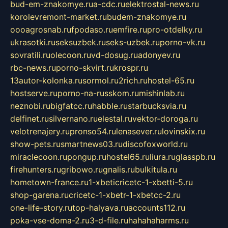
bud-em-znakomye.ru
a-cdc.ru
elektrostal-news.ru
korolevremont-market.ru
budem-znakomye.ru
oooagrosnab.ru
fpodaso.ru
emfire.ru
pro-otdelky.ru
ukrasotki.ru
seksuzbek.ru
seks-uzbek.ru
porno-vk.ru
sovratili.ru
olecoon.ru
vd-dosug.ru
adonyev.ru
rbc-news.ru
porno-skvirt.ru
krospr.ru
13autor-kolonka.ru
sormol.ru
2rich.ru
hostel-65.ru
hostserve.ru
porno-na-russkom.ru
mishinlab.ru
neznobi.ru
bigfatcc.ru
habble.ru
starbucksvia.ru
delfinet.ru
silvernano.ru
elestal.ru
vektor-doroga.ru
velotrenajery.ru
pronso54.ru
lenasever.ru
lovinskix.ru
show-pets.ru
smartnews03.ru
discofoxworld.ru
miraclecoon.ru
pongup.ru
hostel65.ru
liura.ru
glasspb.ru
firehunters.ru
gribowo.ru
gnalis.ru
bulkitula.ru
hometown-france.ru
1-xbeticricetc-1-xbetti-5.ru
shop-garena.ru
cricetc-1-xbetr-1-xbetcc-2.ru
one-life-story.ru
top-halyava.ru
accounts112.ru
poka-vse-doma-2.ru
3-d-file.ru
hahahaharms.ru