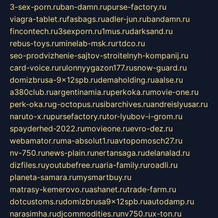
3-sex-porn.ru
ban-damn.ru
purse-factory.ru
viagra-tablet.ru
fasbags.ru
adler-jun.ru
bandamn.ru
fincontech.ru
3sexporn.ru
1mus.ru
darksand.ru
rebus-toys.ru
minelab-msk.ru
rtdco.ru
seo-prodvizhenie-sajtov-stroitelnyh-kompanij.ru
card-voice.ru
rulonnyygazon177.ru
snow-guard.ru
domizbrusa-9x12spb.ru
demaholding.ru
aalse.ru
a380club.ru
argentinamia.ru
perkoka.ru
movie-one.ru
perk-oka.ru
g-octopus.ru
sibarchives.ru
andreislyusar.ru
naruto-x.ru
pursefactory.ru
tor-lyubov-i-grom.ru
spayderhed-2022.ru
movieone.ru
evro-dez.ru
webamator.ru
ma-absolut1.ru
avtopomosch27.ru
nv-750.ru
news-plain.ru
nertansaga.ru
delanalad.ru
dizfiles.ru
youtubefree.ru
aria-family.ru
roadli.ru
planeta-samara.ru
mysmartbuy.ru
matrasy-kemerovo.ru
ashanet.ru
trade-farm.ru
dotcustoms.ru
domizbrusa9x12spb.ru
autodamp.ru
narasimha.ru
djcommodities.ru
nv750.ru
x-ton.ru