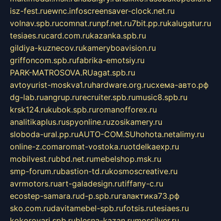
isz-fest.ru
ewnc.info
screensaver-clock.net.ru
volnav.spb.ru
comnat.ru
npf.net.ru
7bit.pp.ru
kalugatur.ru
tesiaes.ru
card.com.ru
kazanka.spb.ru
gildiya-kuznecov.ru
kameryboavision.ru
griffoncom.spb.ru
fabrika-emotsiy.ru
PARK-MATROSOVA.RU
agat.spb.ru
avtoyurist-moskva1.ru
hardware.org.ru
схема-авто.рф
dg-lab.ru
angrup.ru
recruiter.spb.ru
music8.spb.ru
krsk124.ru
kubok.spb.ru
romanofforex.ru
analitikaplus.ru
spyonline.ru
zosikamery.ru
sloboda-ural.pp.ru
AUTO-COM.SU
hohota.net
alimy.ru
online-z.com
aromat-vostoka.ru
otdelkaexp.ru
mobilvest.ru
bbd.net.ru
mebelshop.msk.ru
smp-forum.ru
bastion-td.ru
kosmoscreative.ru
avrmotors.ru
art-galadesign.ru
tiffany-c.ru
ecostep-samara.ru
d-p.spb.ru
галактика73.рф
sko.com.ru
davitamebel-spb.ru
fotsis.ru
tesiaes.ru
kokoroyari.spb.ru
blesna-kazan.ru
mossilver.ru