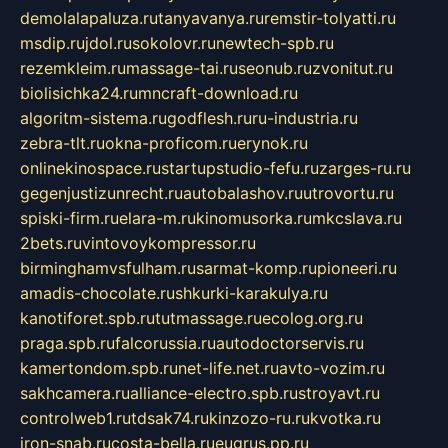
demolalapaluza.ru
tanyavanya.ru
remstir-tolyatti.ru
msdip.ru
jdol.ru
sokolovr.ru
newtech-spb.ru
rezemkleim.ru
massage-tai.ru
seonub.ru
zvonitut.ru
biolisichka24.ru
mncraft-download.ru
algoritm-sistema.ru
godflesh.ru
ru-industria.ru
zebra-tlt.ru
okna-proficom.ru
erynok.ru
onlinekinospace.ru
startupstudio-fefu.ru
zarges-ru.ru
gegenjustizunrecht.ru
autobalashov.ru
utrovortu.ru
spiski-firm.ru
elara-m.ru
kinomusorka.ru
mkcslava.ru
2bets.ru
vintovoykompressor.ru
birminghamvsfulham.ru
sarmat-komp.ru
pioneeri.ru
amadis-chocolate.ru
shkurki-karakulya.ru
kanotiforet.spb.ru
tutmassage.ru
ecolog.org.ru
praga.spb.ru
falcorussia.ru
autodoctorservis.ru
kamertondom.spb.ru
net-life.net.ru
avto-vozim.ru
sakhcamera.ru
alliance-electro.spb.ru
stroyavt.ru
controlweb1.ru
tdsak74.ru
kinzozo-ru.ru
kvotka.ru
iron-snab.ru
costa-bella.ru
eugrus.pp.ru