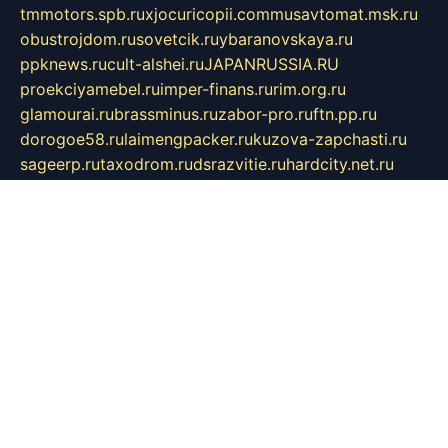
tmmotors.spb.ru
xjocuricopii.com
musavtomat.msk.ru
obustrojdom.ru
sovetcik.ru
ybaranovskaya.ru
ppknews.ru
cult-alshei.ru
JAPANRUSSIA.RU
proekciyamebel.ru
imper-finans.ru
rim.org.ru
glamourai.ru
brassminus.ru
zabor-pro.ru
ftn.pp.ru
dorogoe58.ru
laimengpacker.ru
kuzova-zapchasti.ru
sageerp.ru
taxodrom.ru
dsrazvitie.ru
hardcity.net.ru
ratinghomegames.ru
topservice25.ru
gubernyan.ru
gtglasslined.ru
ii4.ru
tssport.spb.ru
andorra24.com
blackwallstreet.ru
oboimos.ru
optim-doors.com.ru
ikuch.ru
nycr.org.ru
npa21.ru
vremya-ch.spb.ru
desert000.ru
ivtorgi.ru
ifiori.ru
catalog-statei.ru
dcv.org.ru
spetsmaster174.ru
ipkameryhiseeu.ru
dum26.ru
ruspol.spb.ru
fr-opendp.ru
kam-solnyshko.ru
cheyenne-arapaho.ru
sevzapmetal.spb.ru
ted-lapidus.spb.ru
parasite-eliminator.ru
sigma-complete.ru
modernworld.ru
dama-moda.ru
eholot-group.ru
sk-nvkz.ru
DRONGOLD.RU