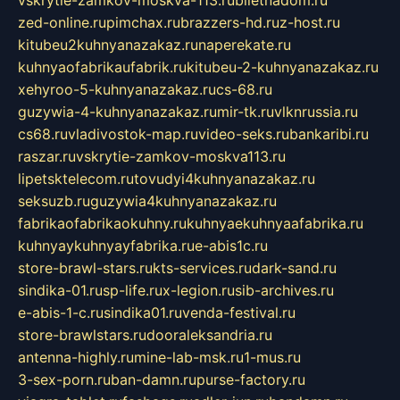
vskrytie-zamkov-moskva-113.ru
biletnadom.ru
zed-online.ru
pimchax.ru
brazzers-hd.ru
z-host.ru
kitubeu2kuhnyanazakaz.ru
naperekate.ru
kuhnyaofabrikaufabrik.ru
kitubeu-2-kuhnyanazakaz.ru
xehyroo-5-kuhnyanazakaz.ru
cs-68.ru
guzywia-4-kuhnyanazakaz.ru
mir-tk.ru
vlknrussia.ru
cs68.ru
vladivostok-map.ru
video-seks.ru
bankaribi.ru
raszar.ru
vskrytie-zamkov-moskva113.ru
lipetsktelecom.ru
tovudyi4kuhnyanazakaz.ru
seksuzb.ru
guzywia4kuhnyanazakaz.ru
fabrikaofabrikaokuhny.ru
kuhnyaekuhnyaafabrika.ru
kuhnyaykuhnyayfabrika.ru
e-abis1c.ru
store-brawl-stars.ru
kts-services.ru
dark-sand.ru
sindika-01.ru
sp-life.ru
x-legion.ru
sib-archives.ru
e-abis-1-c.ru
sindika01.ru
venda-festival.ru
store-brawlstars.ru
dooraleksandria.ru
antenna-highly.ru
mine-lab-msk.ru
1-mus.ru
3-sex-porn.ru
ban-damn.ru
purse-factory.ru