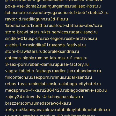
poka-vse-doma2.ru
airgungames.ru
allseo-host.ru
tehosmotre.ru
varieta-yug.ru
cricetc1xbetr1xbetcc2.ru
raytor-d.ru
atillagunn.ru
3d-file.ru
1xbeticricetc1xbetti5.ru
uafoot-statti.ru
e-abis1c.ru
store-brawl-stars.ru
kts-services.ru
dark-sand.ru
sindika-01.ru
sp-life.ru
x-legion.ru
sib-archives.ru
e-abis-1-c.ru
sindika01.ru
venda-festival.ru
store-brawlstars.ru
dooraleksandria.ru
antenna-highly.ru
mine-lab-msk.ru
1-mus.ru
3-sex-porn.ru
ban-damn.ru
purse-factory.ru
viagra-tablet.ru
fasbags.ru
adler-jun.ru
bandamn.ru
fincontech.ru
3sexporn.ru
1mus.ru
darksand.ru
rebus-toys.ru
minelab-msk.ru
alabuga-cityhotel.ru
medsprawo-4-ka.ru
2864420.ru
blagodarenie-spb.ru
zajmy24.ru
tovudyi-4-kuhnyanazakaz.ru
brazzerscom.ru
medsprawo4ka.ru
xehyroo5kuhnyanazakaz.ru
fabrikayfabrikaefabrika.ru