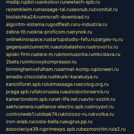
msdip.ru
jdol.ru
sokolovr.ru
newtech-spb.ru
rezemkleim.ru
massage-tai.ru
seonub.ru
zvonitut.ru
biolisichka24.ru
mncraft-download.ru
algoritm-sistema.ru
godflesh.ru
ru-industria.ru
zebra-tlt.ru
okna-proficom.ru
erynok.ru
onlinekinospace.ru
startupstudio-fefu.ru
zarges-ru.ru
gegenjustizunrecht.ru
autobalashov.ru
utrovortu.ru
spiski-firm.ru
elara-m.ru
kinomusorka.ru
mkcslava.ru
2bets.ru
vintovoykompressor.ru
birminghamvsfulham.ru
sarmat-komp.ru
pioneeri.ru
amadis-chocolate.ru
shkurki-karakulya.ru
kanotiforet.spb.ru
tutmassage.ru
ecolog.org.ru
praga.spb.ru
falcorussia.ru
autodoctorservis.ru
kamertondom.spb.ru
net-life.net.ru
avto-vozim.ru
sakhcamera.ru
alliance-electro.spb.ru
stroyavt.ru
controlweb1.ru
tdsak74.ru
kinzozo-ru.ru
kvotka.ru
iron-snab.ru
costa-bella.ru
eugrus.pp.ru
associaciya39.ru
primexpo.spb.ru
bezmorchin.ru
ia2.ru