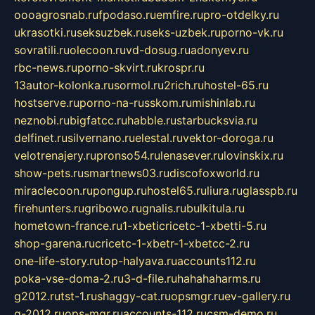
oooagrosnab.ru
fpodaso.ru
emfire.ru
pro-otdelky.ru
ukrasotki.ru
seksuzbek.ru
seks-uzbek.ru
porno-vk.ru
sovratili.ru
olecoon.ru
vd-dosug.ru
adonyev.ru
rbc-news.ru
porno-skvirt.ru
krospr.ru
13autor-kolonka.ru
sormol.ru
2rich.ru
hostel-65.ru
hostserve.ru
porno-na-russkom.ru
mishinlab.ru
neznobi.ru
bigfatcc.ru
habble.ru
starbucksvia.ru
delfinet.ru
silvernano.ru
elestal.ru
vektor-doroga.ru
velotrenajery.ru
pronso54.ru
lenasever.ru
lovinskix.ru
show-pets.ru
smartnews03.ru
discofoxworld.ru
miraclecoon.ru
pongup.ru
hostel65.ru
liura.ru
glasspb.ru
firehunters.ru
gribowo.ru
gnalis.ru
bulkitula.ru
hometown-france.ru
1-xbeticricetc-1-xbetti-5.ru
shop-garena.ru
cricetc-1-xbetr-1-xbetcc-2.ru
one-life-story.ru
top-halyava.ru
accounts112.ru
poka-vse-doma-2.ru
3-d-file.ru
hahahaharms.ru
g2012.ru
tst-1.ru
shaggy-cat.ru
opsmgr.ru
ev-gallery.ru
g-2012.ru
ops-mgr.ru
accounts-112.ru
csm-demo.ru