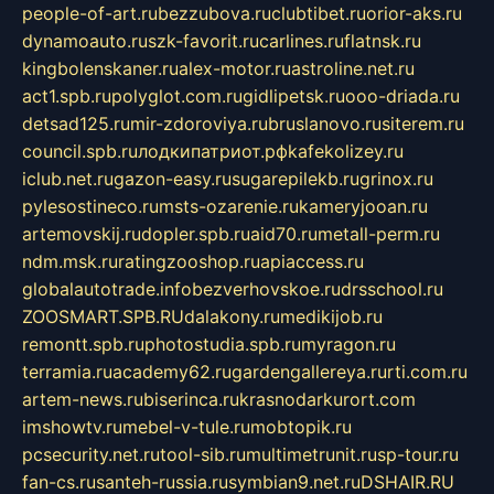
people-of-art.ru
bezzubova.ru
clubtibet.ru
orior-aks.ru
dynamoauto.ru
szk-favorit.ru
carlines.ru
flatnsk.ru
kingbolenskaner.ru
alex-motor.ru
astroline.net.ru
act1.spb.ru
polyglot.com.ru
gidlipetsk.ru
ooo-driada.ru
detsad125.ru
mir-zdoroviya.ru
bruslanovo.ru
siterem.ru
council.spb.ru
лодкипатриот.рф
kafekolizey.ru
iclub.net.ru
gazon-easy.ru
sugarepilekb.ru
grinox.ru
pylesostineco.ru
msts-ozarenie.ru
kameryjooan.ru
artemovskij.ru
dopler.spb.ru
aid70.ru
metall-perm.ru
ndm.msk.ru
ratingzooshop.ru
apiaccess.ru
globalautotrade.info
bezverhovskoe.ru
drsschool.ru
ZOOSMART.SPB.RU
dalakony.ru
medikijob.ru
remontt.spb.ru
photostudia.spb.ru
myragon.ru
terramia.ru
academy62.ru
gardengallereya.ru
rti.com.ru
artem-news.ru
biserinca.ru
krasnodarkurort.com
imshowtv.ru
mebel-v-tule.ru
mobtopik.ru
pcsecurity.net.ru
tool-sib.ru
multimetrunit.ru
sp-tour.ru
fan-cs.ru
santeh-russia.ru
symbian9.net.ru
DSHAIR.RU