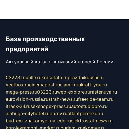
База производственных
предприятий
Актуальный каталог компаний по всей России
03223.ru
ufille.ru
krasotata.ru
prazdnikdushi.ru
veetbox.ru
cinemapost.ru
ciam-fr.ru
kraft-you.ru
mega-press.ru
03223.ru
web-explore.ru
rastenuya.ru
eurovision-russia.ru
strah-news.ru
freeride-team.ru
itrack-24.ru
sexshopexpress.ru
autostudiopro.ru
alabuga-cityhotel.ru
pornv.ru
atlantpereezd.ru
bud-em-znakomye.ru
a-cdc.ru
elektrostal-news.ru
korolevremont-market.ru
budem-znakomye.ru