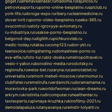
gbget.ru
alfeihavsalnassr.ru
madoma.ru
tajuncos.ru
petrovkasports.ru
porno-online-besplatno.ru
splclub.ru
york-life.ru
doroga-expo.ru
ribery.ru
cleanmedicine.ru
slovar-ivrit.ru
porno-video-besplatno.ru
seks-365.ru
ovucontrol.ru
sloty-igrovyye-avtomaty.ru
ru-industriya.ru
russkoe-porno-besplatno.ru
belgorod-day.ru
digilith.ru
pichkurovlab.ru
medic-today.ru
taksu.ru
comp123.ru
don-ykt.ru
teensvoice.ru
imgsharing.ru
domashnee-porno.ru
eva-elfie.ru
foto-tur.ru
biz-doska.ru
metropoltravel.ru
veslo-i-yakor.ru
borodino-media.ru
rostotsky.ru
regionufa.ru
weiss-bet.ru
zaryna.ru
casinotablet.ru
universalia.ru
remont-mebeli-moscow.ru
termomur.ru
clubfisher.ru
remstirufa.ru
erdamchi.ru
doramamama.ru
muraviovka-park.ru
worldofwoman.ru
clean-dreams.ru
arkrym.ru
kristinita.ru
dircomputer.ru
healthenter.ru
textexperts.ru
pivnaya-kruzhka.ru
kinofilmy-2021.ru
demolalapaluza.ru
tanyavanya.ru
remstir-tolyatti.ru