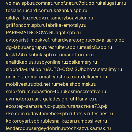
volnav.spb.ru
comnat.ru
npf.net.ru
7bit.pp.ru
kalugatur.ru
tesiaes.ru
card.com.ru
kazanka.spb.ru
gildiya-kuznecov.ru
kameryboavision.ru
griffoncom.spb.ru
fabrika-emotsiy.ru
PARK-MATROSOVA.RU
agat.spb.ru
avtoyurist-moskva1.ru
hardware.org.ru
схема-авто.рф
dg-lab.ru
angrup.ru
recruiter.spb.ru
music8.spb.ru
krsk124.ru
kubok.spb.ru
romanofforex.ru
analitikaplus.ru
spyonline.ru
zosikamery.ru
sloboda-ural.pp.ru
AUTO-COM.SU
hohota.net
alimy.ru
online-z.com
aromat-vostoka.ru
otdelkaexp.ru
mobilvest.ru
bbd.net.ru
mebelshop.msk.ru
smp-forum.ru
bastion-td.ru
kosmoscreative.ru
avrmotors.ru
art-galadesign.ru
tiffany-c.ru
ecostep-samara.ru
d-p.spb.ru
галактика73.рф
sko.com.ru
davitamebel-spb.ru
fotsis.ru
tesiaes.ru
kokoroyari.spb.ru
blesna-kazan.ru
mossilver.ru
lenderoq.ru
sergeydobrin.ru
tochkazvuka.msk.ru