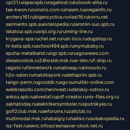
cpt21.ru
ispecspb.ru
regahost.ru
kolosok-elita.ru
tae-kwon.ru
consrio.com.ru
insiam.ru
avegainfo.ru
archery161.ru
bigencyclica.ru
vlast16.ru
korru.net
sarmiento.spb.su
extelopedia.ru
lammin-suo.spb.ru
iskatour.spb.ru
snpi.org.ru
running-line.ru
krygeva-spa.ru
chel.net.ru
rust-loco.ru
dugshop.ru
hl-beta.spb.ru
school494.spb.ru
mymubaby.ru
epoha-metalband.ru
ngr.spb.ru
rusgosnews.com
dieselvostok.ru
24hostel.msk.ru
w-dev.ru
f-ship.ru
regsmi.ru
filmnetwork.ru
malinasp.ru
kinosvin.ru
h2o-salon.ru
malutkayork.ru
deltaprim.spb.ru
tango-perm.ru
gooddir.ru
sgv.su
multiki-online.com
webkrasotki.com
cherinvest.ru
detskiy-ostrov.ru
ankou.spb.ru
alvesta1.ru
pdf-creator.ru
nix-files.org.ru
sakhatoday.ru
elektrikersymboler.ru
sputnikyes.ru
golf2club.msk.ru
aeforums.ru
zallclub.ru
multimodal.msk.ru
habaigry.ru
haikko.ru
sobakopedia.ru
isz-fest.ru
ewnc.info
screensaver-clock.net.ru