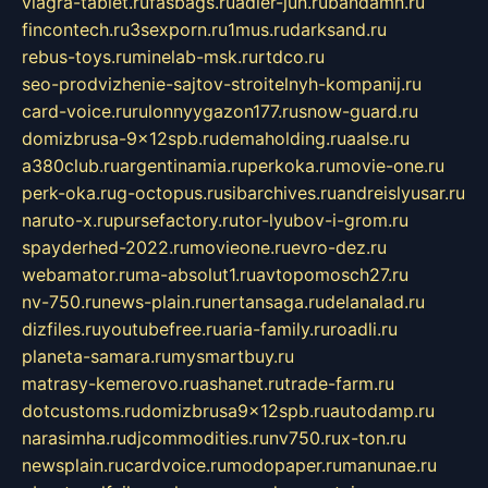
viagra-tablet.ru
fasbags.ru
adler-jun.ru
bandamn.ru
fincontech.ru
3sexporn.ru
1mus.ru
darksand.ru
rebus-toys.ru
minelab-msk.ru
rtdco.ru
seo-prodvizhenie-sajtov-stroitelnyh-kompanij.ru
card-voice.ru
rulonnyygazon177.ru
snow-guard.ru
domizbrusa-9x12spb.ru
demaholding.ru
aalse.ru
a380club.ru
argentinamia.ru
perkoka.ru
movie-one.ru
perk-oka.ru
g-octopus.ru
sibarchives.ru
andreislyusar.ru
naruto-x.ru
pursefactory.ru
tor-lyubov-i-grom.ru
spayderhed-2022.ru
movieone.ru
evro-dez.ru
webamator.ru
ma-absolut1.ru
avtopomosch27.ru
nv-750.ru
news-plain.ru
nertansaga.ru
delanalad.ru
dizfiles.ru
youtubefree.ru
aria-family.ru
roadli.ru
planeta-samara.ru
mysmartbuy.ru
matrasy-kemerovo.ru
ashanet.ru
trade-farm.ru
dotcustoms.ru
domizbrusa9x12spb.ru
autodamp.ru
narasimha.ru
djcommodities.ru
nv750.ru
x-ton.ru
newsplain.ru
cardvoice.ru
modopaper.ru
manunae.ru