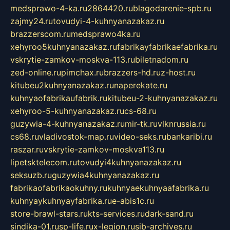
medsprawo-4-ka.ru
2864420.ru
blagodarenie-spb.ru
zajmy24.ru
tovudyi-4-kuhnyanazakaz.ru
brazzerscom.ru
medsprawo4ka.ru
xehyroo5kuhnyanazakaz.ru
fabrikayfabrikaefabrika.ru
vskrytie-zamkov-moskva-113.ru
biletnadom.ru
zed-online.ru
pimchax.ru
brazzers-hd.ru
z-host.ru
kitubeu2kuhnyanazakaz.ru
naperekate.ru
kuhnyaofabrikaufabrik.ru
kitubeu-2-kuhnyanazakaz.ru
xehyroo-5-kuhnyanazakaz.ru
cs-68.ru
guzywia-4-kuhnyanazakaz.ru
mir-tk.ru
vlknrussia.ru
cs68.ru
vladivostok-map.ru
video-seks.ru
bankaribi.ru
raszar.ru
vskrytie-zamkov-moskva113.ru
lipetsktelecom.ru
tovudyi4kuhnyanazakaz.ru
seksuzb.ru
guzywia4kuhnyanazakaz.ru
fabrikaofabrikaokuhny.ru
kuhnyaekuhnyaafabrika.ru
kuhnyaykuhnyayfabrika.ru
e-abis1c.ru
store-brawl-stars.ru
kts-services.ru
dark-sand.ru
sindika-01.ru
sp-life.ru
x-legion.ru
sib-archives.ru