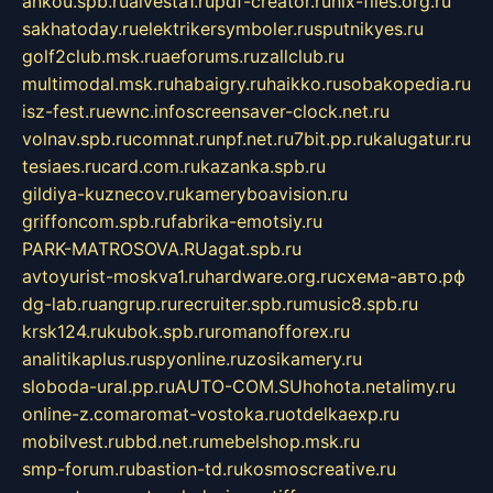
ankou.spb.ru
alvesta1.ru
pdf-creator.ru
nix-files.org.ru
sakhatoday.ru
elektrikersymboler.ru
sputnikyes.ru
golf2club.msk.ru
aeforums.ru
zallclub.ru
multimodal.msk.ru
habaigry.ru
haikko.ru
sobakopedia.ru
isz-fest.ru
ewnc.info
screensaver-clock.net.ru
volnav.spb.ru
comnat.ru
npf.net.ru
7bit.pp.ru
kalugatur.ru
tesiaes.ru
card.com.ru
kazanka.spb.ru
gildiya-kuznecov.ru
kameryboavision.ru
griffoncom.spb.ru
fabrika-emotsiy.ru
PARK-MATROSOVA.RU
agat.spb.ru
avtoyurist-moskva1.ru
hardware.org.ru
схема-авто.рф
dg-lab.ru
angrup.ru
recruiter.spb.ru
music8.spb.ru
krsk124.ru
kubok.spb.ru
romanofforex.ru
analitikaplus.ru
spyonline.ru
zosikamery.ru
sloboda-ural.pp.ru
AUTO-COM.SU
hohota.net
alimy.ru
online-z.com
aromat-vostoka.ru
otdelkaexp.ru
mobilvest.ru
bbd.net.ru
mebelshop.msk.ru
smp-forum.ru
bastion-td.ru
kosmoscreative.ru