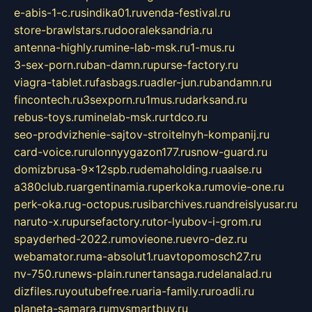
e-abis-1-c.ru
sindika01.ru
venda-festival.ru
store-brawlstars.ru
dooraleksandria.ru
antenna-highly.ru
mine-lab-msk.ru
1-mus.ru
3-sex-porn.ru
ban-damn.ru
purse-factory.ru
viagra-tablet.ru
fasbags.ru
adler-jun.ru
bandamn.ru
fincontech.ru
3sexporn.ru
1mus.ru
darksand.ru
rebus-toys.ru
minelab-msk.ru
rtdco.ru
seo-prodvizhenie-sajtov-stroitelnyh-kompanij.ru
card-voice.ru
rulonnyygazon177.ru
snow-guard.ru
domizbrusa-9x12spb.ru
demaholding.ru
aalse.ru
a380club.ru
argentinamia.ru
perkoka.ru
movie-one.ru
perk-oka.ru
g-octopus.ru
sibarchives.ru
andreislyusar.ru
naruto-x.ru
pursefactory.ru
tor-lyubov-i-grom.ru
spayderhed-2022.ru
movieone.ru
evro-dez.ru
webamator.ru
ma-absolut1.ru
avtopomosch27.ru
nv-750.ru
news-plain.ru
nertansaga.ru
delanalad.ru
dizfiles.ru
youtubefree.ru
aria-family.ru
roadli.ru
planeta-samara.ru
mysmartbuy.ru