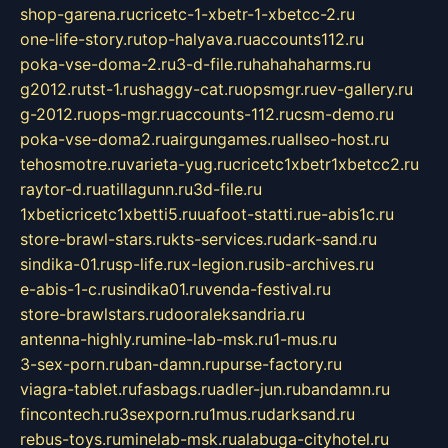
shop-garena.ru
cricetc-1-xbetr-1-xbetcc-2.ru
one-life-story.ru
top-halyava.ru
accounts112.ru
poka-vse-doma-2.ru
3-d-file.ru
hahahaharms.ru
g2012.ru
tst-1.ru
shaggy-cat.ru
opsmgr.ru
ev-gallery.ru
g-2012.ru
ops-mgr.ru
accounts-112.ru
csm-demo.ru
poka-vse-doma2.ru
airgungames.ru
allseo-host.ru
tehosmotre.ru
varieta-yug.ru
cricetc1xbetr1xbetcc2.ru
raytor-d.ru
atillagunn.ru
3d-file.ru
1xbeticricetc1xbetti5.ru
uafoot-statti.ru
e-abis1c.ru
store-brawl-stars.ru
kts-services.ru
dark-sand.ru
sindika-01.ru
sp-life.ru
x-legion.ru
sib-archives.ru
e-abis-1-c.ru
sindika01.ru
venda-festival.ru
store-brawlstars.ru
dooraleksandria.ru
antenna-highly.ru
mine-lab-msk.ru
1-mus.ru
3-sex-porn.ru
ban-damn.ru
purse-factory.ru
viagra-tablet.ru
fasbags.ru
adler-jun.ru
bandamn.ru
fincontech.ru
3sexporn.ru
1mus.ru
darksand.ru
rebus-toys.ru
minelab-msk.ru
alabuga-cityhotel.ru