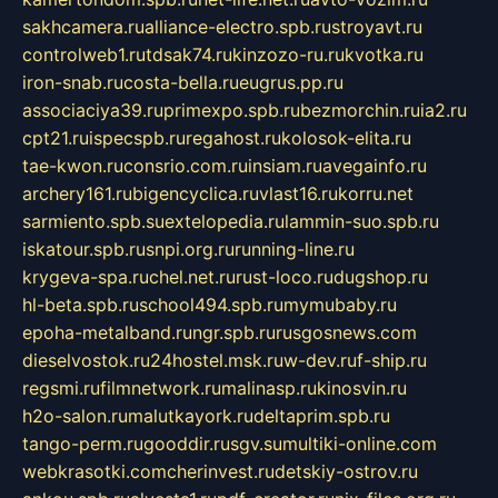
sakhcamera.ru
alliance-electro.spb.ru
stroyavt.ru
controlweb1.ru
tdsak74.ru
kinzozo-ru.ru
kvotka.ru
iron-snab.ru
costa-bella.ru
eugrus.pp.ru
associaciya39.ru
primexpo.spb.ru
bezmorchin.ru
ia2.ru
cpt21.ru
ispecspb.ru
regahost.ru
kolosok-elita.ru
tae-kwon.ru
consrio.com.ru
insiam.ru
avegainfo.ru
archery161.ru
bigencyclica.ru
vlast16.ru
korru.net
sarmiento.spb.su
extelopedia.ru
lammin-suo.spb.ru
iskatour.spb.ru
snpi.org.ru
running-line.ru
krygeva-spa.ru
chel.net.ru
rust-loco.ru
dugshop.ru
hl-beta.spb.ru
school494.spb.ru
mymubaby.ru
epoha-metalband.ru
ngr.spb.ru
rusgosnews.com
dieselvostok.ru
24hostel.msk.ru
w-dev.ru
f-ship.ru
regsmi.ru
filmnetwork.ru
malinasp.ru
kinosvin.ru
h2o-salon.ru
malutkayork.ru
deltaprim.spb.ru
tango-perm.ru
gooddir.ru
sgv.su
multiki-online.com
webkrasotki.com
cherinvest.ru
detskiy-ostrov.ru