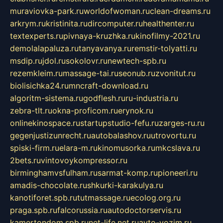
muraviovka-park.ru
worldofwoman.ru
clean-dreams.ru
arkrym.ru
kristinita.ru
dircomputer.ru
healthenter.ru
textexperts.ru
pivnaya-kruzhka.ru
kinofilmy-2021.ru
demolalapaluza.ru
tanyavanya.ru
remstir-tolyatti.ru
msdip.ru
jdol.ru
sokolovr.ru
newtech-spb.ru
rezemkleim.ru
massage-tai.ru
seonub.ru
zvonitut.ru
biolisichka24.ru
mncraft-download.ru
algoritm-sistema.ru
godflesh.ru
ru-industria.ru
zebra-tlt.ru
okna-proficom.ru
erynok.ru
onlinekinospace.ru
startupstudio-fefu.ru
zarges-ru.ru
gegenjustizunrecht.ru
autobalashov.ru
utrovortu.ru
spiski-firm.ru
elara-m.ru
kinomusorka.ru
mkcslava.ru
2bets.ru
vintovoykompressor.ru
birminghamvsfulham.ru
sarmat-komp.ru
pioneeri.ru
amadis-chocolate.ru
shkurki-karakulya.ru
kanotiforet.spb.ru
tutmassage.ru
ecolog.org.ru
praga.spb.ru
falcorussia.ru
autodoctorservis.ru
kamertondom.spb.ru
net-life.net.ru
avto-vozim.ru