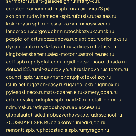
avrmotors.ru
art-galadesign.ru
tiffany-c.ru
ecostep-samara.ru
d-p.spb.ru
галактика73.рф
sko.com.ru
davitamebel-spb.ru
fotsis.ru
tesiaes.ru
kokoroyari.spb.ru
blesna-kazan.ru
mossilver.ru
lenderoq.ru
sergeydobrin.ru
tochkazvuka.msk.ru
people-of-art.ru
bezzubova.ru
clubtibet.ru
orior-aks.ru
dynamoauto.ru
szk-favorit.ru
carlines.ru
flatnsk.ru
kingbolenskaner.ru
alex-motor.ru
astroline.net.ru
act1.spb.ru
polyglot.com.ru
gidlipetsk.ru
ooo-driada.ru
detsad125.ru
mir-zdoroviya.ru
bruslanovo.ru
siterem.ru
council.spb.ru
лодкипатриот.рф
kafekolizey.ru
iclub.net.ru
gazon-easy.ru
sugarepilekb.ru
grinox.ru
pylesostineco.ru
msts-ozarenie.ru
kameryjooan.ru
artemovskij.ru
dopler.spb.ru
aid70.ru
metall-perm.ru
ndm.msk.ru
ratingzooshop.ru
apiaccess.ru
globalautotrade.info
bezverhovskoe.ru
drsschool.ru
ZOOSMART.SPB.RU
dalakony.ru
medikijob.ru
remontt.spb.ru
photostudia.spb.ru
myragon.ru