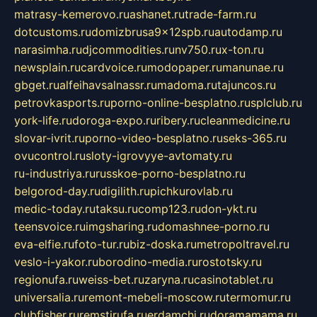
matrasy-kemerovo.ru
ashanet.ru
trade-farm.ru
dotcustoms.ru
domizbrusa9x12spb.ru
autodamp.ru
narasimha.ru
djcommodities.ru
nv750.ru
x-ton.ru
newsplain.ru
cardvoice.ru
modopaper.ru
manunae.ru
gbget.ru
alfeihavsalnassr.ru
madoma.ru
tajuncos.ru
petrovkasports.ru
porno-online-besplatno.ru
splclub.ru
york-life.ru
doroga-expo.ru
ribery.ru
cleanmedicine.ru
slovar-ivrit.ru
porno-video-besplatno.ru
seks-365.ru
ovucontrol.ru
sloty-igrovyye-avtomaty.ru
ru-industriya.ru
russkoe-porno-besplatno.ru
belgorod-day.ru
digilith.ru
pichkurovlab.ru
medic-today.ru
taksu.ru
comp123.ru
don-ykt.ru
teensvoice.ru
imgsharing.ru
domashnee-porno.ru
eva-elfie.ru
foto-tur.ru
biz-doska.ru
metropoltravel.ru
veslo-i-yakor.ru
borodino-media.ru
rostotsky.ru
regionufa.ru
weiss-bet.ru
zaryna.ru
casinotablet.ru
universalia.ru
remont-mebeli-moscow.ru
termomur.ru
clubfisher.ru
remstirufa.ru
erdamchi.ru
doramamama.ru