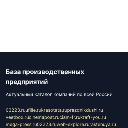
База производственных
предприятий
Актуальный каталог компаний по всей России
03223.ru
ufille.ru
krasotata.ru
prazdnikdushi.ru
veetbox.ru
cinemapost.ru
ciam-fr.ru
kraft-you.ru
mega-press.ru
03223.ru
web-explore.ru
rastenuya.ru