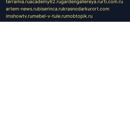
terramia.ru
academy62.ru
gardengallereya.ru
rti.com.ru
artem-news.ru
biserinca.ru
krasnodarkurort.com
imshowtv.ru
mebel-v-tule.ru
mobtopik.ru
pcsecurity.net.ru
tool-sib.ru
multimetrunit.ru
sp-tour.ru
fan-cs.ru
santeh-russia.ru
symbian9.net.ru
DSHAIR.RU
tmmotors.spb.ru
xjocuricopii.com
musavtomat.msk.ru
obustrojdom.ru
sovetcik.ru
ybaranovskaya.ru
ppknews.ru
cult-alshei.ru
JAPANRUSSIA.RU
proekciyamebel.ru
imper-finans.ru
rim.org.ru
glamourai.ru
brassminus.ru
zabor-pro.ru
ftn.pp.ru
dorogoe58.ru
laimengpacker.ru
kuzova-zapchasti.ru
sageerp.ru
taxodrom.ru
dsrazvitie.ru
hardcity.net.ru
ratinghomegames.ru
topservice25.ru
gubernyan.ru
gtglasslined.ru
ii4.ru
tssport.spb.ru
andorra24.com
blackwallstreet.ru
oboimos.ru
optim-doors.com.ru
ikuch.ru
nycr.org.ru
npa21.ru
vremya-ch.spb.ru
desert000.ru
ivtorgi.ru
ifiori.ru
catalog-statei.ru
dcv.org.ru
spetsmaster174.ru
ipkameryhiseeu.ru