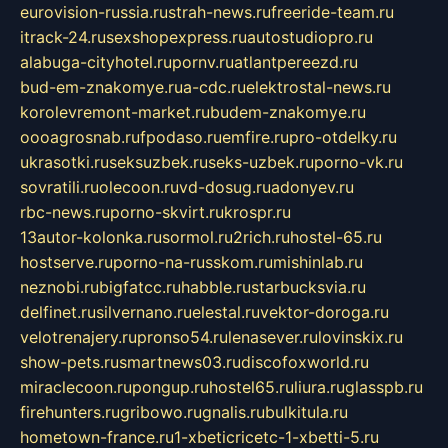
eurovision-russia.ru
strah-news.ru
freeride-team.ru
itrack-24.ru
sexshopexpress.ru
autostudiopro.ru
alabuga-cityhotel.ru
pornv.ru
atlantpereezd.ru
bud-em-znakomye.ru
a-cdc.ru
elektrostal-news.ru
korolevremont-market.ru
budem-znakomye.ru
oooagrosnab.ru
fpodaso.ru
emfire.ru
pro-otdelky.ru
ukrasotki.ru
seksuzbek.ru
seks-uzbek.ru
porno-vk.ru
sovratili.ru
olecoon.ru
vd-dosug.ru
adonyev.ru
rbc-news.ru
porno-skvirt.ru
krospr.ru
13autor-kolonka.ru
sormol.ru
2rich.ru
hostel-65.ru
hostserve.ru
porno-na-russkom.ru
mishinlab.ru
neznobi.ru
bigfatcc.ru
habble.ru
starbucksvia.ru
delfinet.ru
silvernano.ru
elestal.ru
vektor-doroga.ru
velotrenajery.ru
pronso54.ru
lenasever.ru
lovinskix.ru
show-pets.ru
smartnews03.ru
discofoxworld.ru
miraclecoon.ru
pongup.ru
hostel65.ru
liura.ru
glasspb.ru
firehunters.ru
gribowo.ru
gnalis.ru
bulkitula.ru
hometown-france.ru
1-xbeticricetc-1-xbetti-5.ru