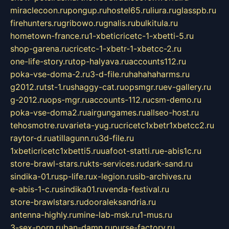
miraclecoon.ru
pongup.ru
hostel65.ru
liura.ru
glasspb.ru
firehunters.ru
gribowo.ru
gnalis.ru
bulkitula.ru
hometown-france.ru
1-xbeticricetc-1-xbetti-5.ru
shop-garena.ru
cricetc-1-xbetr-1-xbetcc-2.ru
one-life-story.ru
top-halyava.ru
accounts112.ru
poka-vse-doma-2.ru
3-d-file.ru
hahahaharms.ru
g2012.ru
tst-1.ru
shaggy-cat.ru
opsmgr.ru
ev-gallery.ru
g-2012.ru
ops-mgr.ru
accounts-112.ru
csm-demo.ru
poka-vse-doma2.ru
airgungames.ru
allseo-host.ru
tehosmotre.ru
varieta-yug.ru
cricetc1xbetr1xbetcc2.ru
raytor-d.ru
atillagunn.ru
3d-file.ru
1xbeticricetc1xbetti5.ru
uafoot-statti.ru
e-abis1c.ru
store-brawl-stars.ru
kts-services.ru
dark-sand.ru
sindika-01.ru
sp-life.ru
x-legion.ru
sib-archives.ru
e-abis-1-c.ru
sindika01.ru
venda-festival.ru
store-brawlstars.ru
dooraleksandria.ru
antenna-highly.ru
mine-lab-msk.ru
1-mus.ru
3-sex-porn.ru
ban-damn.ru
purse-factory.ru