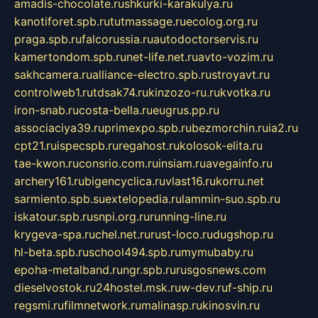
amadis-chocolate.ru
shkurki-karakulya.ru
kanotiforet.spb.ru
tutmassage.ru
ecolog.org.ru
praga.spb.ru
falcorussia.ru
autodoctorservis.ru
kamertondom.spb.ru
net-life.net.ru
avto-vozim.ru
sakhcamera.ru
alliance-electro.spb.ru
stroyavt.ru
controlweb1.ru
tdsak74.ru
kinzozo-ru.ru
kvotka.ru
iron-snab.ru
costa-bella.ru
eugrus.pp.ru
associaciya39.ru
primexpo.spb.ru
bezmorchin.ru
ia2.ru
cpt21.ru
ispecspb.ru
regahost.ru
kolosok-elita.ru
tae-kwon.ru
consrio.com.ru
insiam.ru
avegainfo.ru
archery161.ru
bigencyclica.ru
vlast16.ru
korru.net
sarmiento.spb.su
extelopedia.ru
lammin-suo.spb.ru
iskatour.spb.ru
snpi.org.ru
running-line.ru
krygeva-spa.ru
chel.net.ru
rust-loco.ru
dugshop.ru
hl-beta.spb.ru
school494.spb.ru
mymubaby.ru
epoha-metalband.ru
ngr.spb.ru
rusgosnews.com
dieselvostok.ru
24hostel.msk.ru
w-dev.ru
f-ship.ru
regsmi.ru
filmnetwork.ru
malinasp.ru
kinosvin.ru