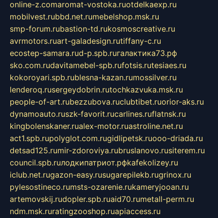
online-z.com
aromat-vostoka.ru
otdelkaexp.ru
mobilvest.ru
bbd.net.ru
mebelshop.msk.ru
smp-forum.ru
bastion-td.ru
kosmoscreative.ru
avrmotors.ru
art-galadesign.ru
tiffany-c.ru
ecostep-samara.ru
d-p.spb.ru
галактика73.рф
sko.com.ru
davitamebel-spb.ru
fotsis.ru
tesiaes.ru
kokoroyari.spb.ru
blesna-kazan.ru
mossilver.ru
lenderoq.ru
sergeydobrin.ru
tochkazvuka.msk.ru
people-of-art.ru
bezzubova.ru
clubtibet.ru
orior-aks.ru
dynamoauto.ru
szk-favorit.ru
carlines.ru
flatnsk.ru
kingbolenskaner.ru
alex-motor.ru
astroline.net.ru
act1.spb.ru
polyglot.com.ru
gidlipetsk.ru
ooo-driada.ru
detsad125.ru
mir-zdoroviya.ru
bruslanovo.ru
siterem.ru
council.spb.ru
лодкипатриот.рф
kafekolizey.ru
iclub.net.ru
gazon-easy.ru
sugarepilekb.ru
grinox.ru
pylesostineco.ru
msts-ozarenie.ru
kameryjooan.ru
artemovskij.ru
dopler.spb.ru
aid70.ru
metall-perm.ru
ndm.msk.ru
ratingzooshop.ru
apiaccess.ru