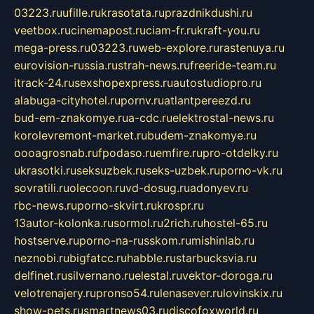
03223.ru
ufille.ru
krasotata.ru
prazdnikdushi.ru
veetbox.ru
cinemapost.ru
ciam-fr.ru
kraft-you.ru
mega-press.ru
03223.ru
web-explore.ru
rastenuya.ru
eurovision-russia.ru
strah-news.ru
freeride-team.ru
itrack-24.ru
sexshopexpress.ru
autostudiopro.ru
alabuga-cityhotel.ru
pornv.ru
atlantpereezd.ru
bud-em-znakomye.ru
a-cdc.ru
elektrostal-news.ru
korolevremont-market.ru
budem-znakomye.ru
oooagrosnab.ru
fpodaso.ru
emfire.ru
pro-otdelky.ru
ukrasotki.ru
seksuzbek.ru
seks-uzbek.ru
porno-vk.ru
sovratili.ru
olecoon.ru
vd-dosug.ru
adonyev.ru
rbc-news.ru
porno-skvirt.ru
krospr.ru
13autor-kolonka.ru
sormol.ru
2rich.ru
hostel-65.ru
hostserve.ru
porno-na-russkom.ru
mishinlab.ru
neznobi.ru
bigfatcc.ru
habble.ru
starbucksvia.ru
delfinet.ru
silvernano.ru
elestal.ru
vektor-doroga.ru
velotrenajery.ru
pronso54.ru
lenasever.ru
lovinskix.ru
show-pets.ru
smartnews03.ru
discofoxworld.ru