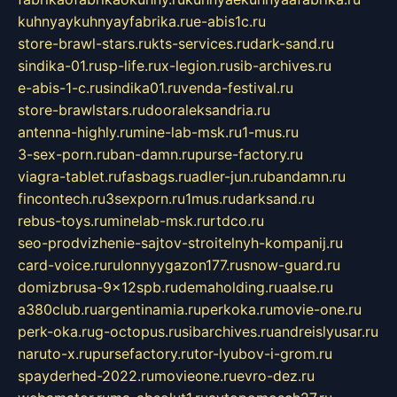
kuhnyaykuhnyayfabrika.ru
e-abis1c.ru
store-brawl-stars.ru
kts-services.ru
dark-sand.ru
sindika-01.ru
sp-life.ru
x-legion.ru
sib-archives.ru
e-abis-1-c.ru
sindika01.ru
venda-festival.ru
store-brawlstars.ru
dooraleksandria.ru
antenna-highly.ru
mine-lab-msk.ru
1-mus.ru
3-sex-porn.ru
ban-damn.ru
purse-factory.ru
viagra-tablet.ru
fasbags.ru
adler-jun.ru
bandamn.ru
fincontech.ru
3sexporn.ru
1mus.ru
darksand.ru
rebus-toys.ru
minelab-msk.ru
rtdco.ru
seo-prodvizhenie-sajtov-stroitelnyh-kompanij.ru
card-voice.ru
rulonnyygazon177.ru
snow-guard.ru
domizbrusa-9x12spb.ru
demaholding.ru
aalse.ru
a380club.ru
argentinamia.ru
perkoka.ru
movie-one.ru
perk-oka.ru
g-octopus.ru
sibarchives.ru
andreislyusar.ru
naruto-x.ru
pursefactory.ru
tor-lyubov-i-grom.ru
spayderhed-2022.ru
movieone.ru
evro-dez.ru