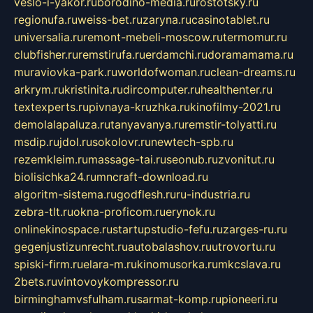
veslo-i-yakor.ru
borodino-media.ru
rostotsky.ru
regionufa.ru
weiss-bet.ru
zaryna.ru
casinotablet.ru
universalia.ru
remont-mebeli-moscow.ru
termomur.ru
clubfisher.ru
remstirufa.ru
erdamchi.ru
doramamama.ru
muraviovka-park.ru
worldofwoman.ru
clean-dreams.ru
arkrym.ru
kristinita.ru
dircomputer.ru
healthenter.ru
textexperts.ru
pivnaya-kruzhka.ru
kinofilmy-2021.ru
demolalapaluza.ru
tanyavanya.ru
remstir-tolyatti.ru
msdip.ru
jdol.ru
sokolovr.ru
newtech-spb.ru
rezemkleim.ru
massage-tai.ru
seonub.ru
zvonitut.ru
biolisichka24.ru
mncraft-download.ru
algoritm-sistema.ru
godflesh.ru
ru-industria.ru
zebra-tlt.ru
okna-proficom.ru
erynok.ru
onlinekinospace.ru
startupstudio-fefu.ru
zarges-ru.ru
gegenjustizunrecht.ru
autobalashov.ru
utrovortu.ru
spiski-firm.ru
elara-m.ru
kinomusorka.ru
mkcslava.ru
2bets.ru
vintovoykompressor.ru
birminghamvsfulham.ru
sarmat-komp.ru
pioneeri.ru