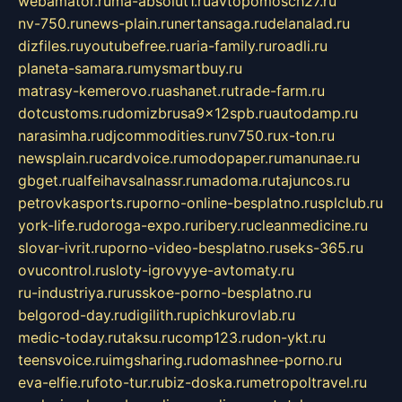
webamator.ru
ma-absolut1.ru
avtopomosch27.ru
nv-750.ru
news-plain.ru
nertansaga.ru
delanalad.ru
dizfiles.ru
youtubefree.ru
aria-family.ru
roadli.ru
planeta-samara.ru
mysmartbuy.ru
matrasy-kemerovo.ru
ashanet.ru
trade-farm.ru
dotcustoms.ru
domizbrusa9x12spb.ru
autodamp.ru
narasimha.ru
djcommodities.ru
nv750.ru
x-ton.ru
newsplain.ru
cardvoice.ru
modopaper.ru
manunae.ru
gbget.ru
alfeihavsalnassr.ru
madoma.ru
tajuncos.ru
petrovkasports.ru
porno-online-besplatno.ru
splclub.ru
york-life.ru
doroga-expo.ru
ribery.ru
cleanmedicine.ru
slovar-ivrit.ru
porno-video-besplatno.ru
seks-365.ru
ovucontrol.ru
sloty-igrovyye-avtomaty.ru
ru-industriya.ru
russkoe-porno-besplatno.ru
belgorod-day.ru
digilith.ru
pichkurovlab.ru
medic-today.ru
taksu.ru
comp123.ru
don-ykt.ru
teensvoice.ru
imgsharing.ru
domashnee-porno.ru
eva-elfie.ru
foto-tur.ru
biz-doska.ru
metropoltravel.ru