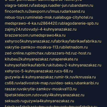
viagra-tablet.ru
fasbags.ru
adler-jun.ru
bandamn.ru
fincontech.ru
3sexporn.ru
1mus.ru
darksand.ru
rebus-toys.ru
minelab-msk.ru
alabuga-cityhotel.ru
medsprawo-4-ka.ru
2864420.ru
blagodarenie-spb.ru
zajmy24.ru
tovudyi-4-kuhnyanazakaz.ru
brazzerscom.ru
medsprawo4ka.ru
xehyroo5kuhnyanazakaz.ru
fabrikayfabrikaefabrika.ru
vskrytie-zamkov-moskva-113.ru
biletnadom.ru
zed-online.ru
pimchax.ru
brazzers-hd.ru
z-host.ru
kitubeu2kuhnyanazakaz.ru
naperekate.ru
kuhnyaofabrikaufabrik.ru
kitubeu-2-kuhnyanazakaz.ru
xehyroo-5-kuhnyanazakaz.ru
cs-68.ru
guzywia-4-kuhnyanazakaz.ru
mir-tk.ru
vlknrussia.ru
cs68.ru
vladivostok-map.ru
video-seks.ru
bankaribi.ru
raszar.ru
vskrytie-zamkov-moskva113.ru
lipetsktelecom.ru
tovudyi4kuhnyanazakaz.ru
seksuzb.ru
guzywia4kuhnyanazakaz.ru
fabrikaofabrikaokuhny.ru
kuhnyaekuhnyaafabrika.ru