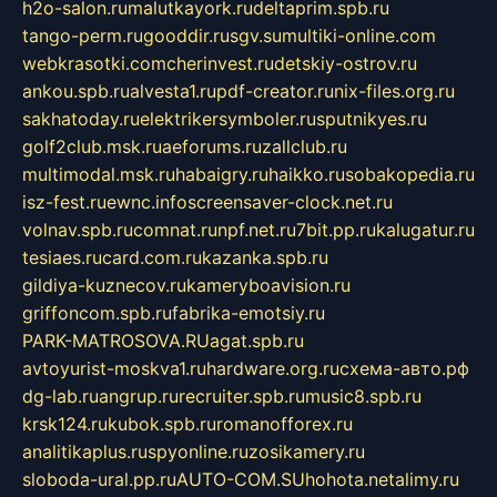
h2o-salon.ru
malutkayork.ru
deltaprim.spb.ru
tango-perm.ru
gooddir.ru
sgv.su
multiki-online.com
webkrasotki.com
cherinvest.ru
detskiy-ostrov.ru
ankou.spb.ru
alvesta1.ru
pdf-creator.ru
nix-files.org.ru
sakhatoday.ru
elektrikersymboler.ru
sputnikyes.ru
golf2club.msk.ru
aeforums.ru
zallclub.ru
multimodal.msk.ru
habaigry.ru
haikko.ru
sobakopedia.ru
isz-fest.ru
ewnc.info
screensaver-clock.net.ru
volnav.spb.ru
comnat.ru
npf.net.ru
7bit.pp.ru
kalugatur.ru
tesiaes.ru
card.com.ru
kazanka.spb.ru
gildiya-kuznecov.ru
kameryboavision.ru
griffoncom.spb.ru
fabrika-emotsiy.ru
PARK-MATROSOVA.RU
agat.spb.ru
avtoyurist-moskva1.ru
hardware.org.ru
схема-авто.рф
dg-lab.ru
angrup.ru
recruiter.spb.ru
music8.spb.ru
krsk124.ru
kubok.spb.ru
romanofforex.ru
analitikaplus.ru
spyonline.ru
zosikamery.ru
sloboda-ural.pp.ru
AUTO-COM.SU
hohota.net
alimy.ru