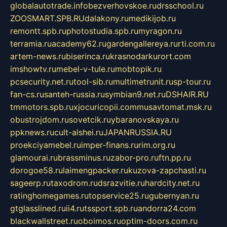
globalautotrade.info
bezverhovskoe.ru
drsschool.ru
ZOOSMART.SPB.RU
dalakony.ru
medikijob.ru
remontt.spb.ru
photostudia.spb.ru
myragon.ru
terramia.ru
academy62.ru
gardengallereya.ru
rti.com.ru
artem-news.ru
biserinca.ru
krasnodarkurort.com
imshowtv.ru
mebel-v-tule.ru
mobtopik.ru
pcsecurity.net.ru
tool-sib.ru
multimetrunit.ru
sp-tour.ru
fan-cs.ru
santeh-russia.ru
symbian9.net.ru
DSHAIR.RU
tmmotors.spb.ru
xjocuricopii.com
musavtomat.msk.ru
obustrojdom.ru
sovetcik.ru
ybaranovskaya.ru
ppknews.ru
cult-alshei.ru
JAPANRUSSIA.RU
proekciyamebel.ru
imper-finans.ru
rim.org.ru
glamourai.ru
brassminus.ru
zabor-pro.ru
ftn.pp.ru
dorogoe58.ru
laimengpacker.ru
kuzova-zapchasti.ru
sageerp.ru
taxodrom.ru
dsrazvitie.ru
hardcity.net.ru
ratinghomegames.ru
topservice25.ru
gubernyan.ru
gtglasslined.ru
ii4.ru
tssport.spb.ru
andorra24.com
blackwallstreet.ru
oboimos.ru
optim-doors.com.ru