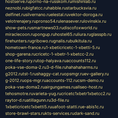
hostserve.ru
porno-na-russkom.ru
mishinlab.ru
neznobi.ru
bigfatcc.ru
habble.ru
starbucksvia.ru
delfinet.ru
silvernano.ru
elestal.ru
vektor-doroga.ru
velotrenajery.ru
pronso54.ru
lenasever.ru
lovinskix.ru
show-pets.ru
smartnews03.ru
discofoxworld.ru
miraclecoon.ru
pongup.ru
hostel65.ru
liura.ru
glasspb.ru
firehunters.ru
gribowo.ru
gnalis.ru
bulkitula.ru
hometown-france.ru
1-xbeticricetc-1-xbetti-5.ru
shop-garena.ru
cricetc-1-xbetr-1-xbetcc-2.ru
one-life-story.ru
top-halyava.ru
accounts112.ru
poka-vse-doma-2.ru
3-d-file.ru
hahahaharms.ru
g2012.ru
tst-1.ru
shaggy-cat.ru
opsmgr.ru
ev-gallery.ru
g-2012.ru
ops-mgr.ru
accounts-112.ru
csm-demo.ru
poka-vse-doma2.ru
airgungames.ru
allseo-host.ru
tehosmotre.ru
varieta-yug.ru
cricetc1xbetr1xbetcc2.ru
raytor-d.ru
atillagunn.ru
3d-file.ru
1xbeticricetc1xbetti5.ru
uafoot-statti.ru
e-abis1c.ru
store-brawl-stars.ru
kts-services.ru
dark-sand.ru