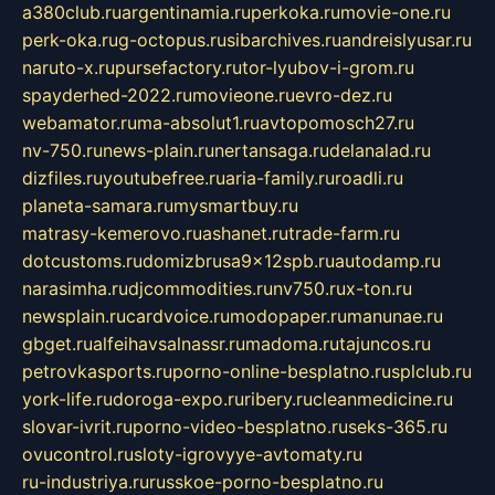
a380club.ru
argentinamia.ru
perkoka.ru
movie-one.ru
perk-oka.ru
g-octopus.ru
sibarchives.ru
andreislyusar.ru
naruto-x.ru
pursefactory.ru
tor-lyubov-i-grom.ru
spayderhed-2022.ru
movieone.ru
evro-dez.ru
webamator.ru
ma-absolut1.ru
avtopomosch27.ru
nv-750.ru
news-plain.ru
nertansaga.ru
delanalad.ru
dizfiles.ru
youtubefree.ru
aria-family.ru
roadli.ru
planeta-samara.ru
mysmartbuy.ru
matrasy-kemerovo.ru
ashanet.ru
trade-farm.ru
dotcustoms.ru
domizbrusa9x12spb.ru
autodamp.ru
narasimha.ru
djcommodities.ru
nv750.ru
x-ton.ru
newsplain.ru
cardvoice.ru
modopaper.ru
manunae.ru
gbget.ru
alfeihavsalnassr.ru
madoma.ru
tajuncos.ru
petrovkasports.ru
porno-online-besplatno.ru
splclub.ru
york-life.ru
doroga-expo.ru
ribery.ru
cleanmedicine.ru
slovar-ivrit.ru
porno-video-besplatno.ru
seks-365.ru
ovucontrol.ru
sloty-igrovyye-avtomaty.ru
ru-industriya.ru
russkoe-porno-besplatno.ru