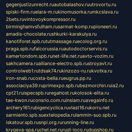
gegenjustizunrecht.ru
autobalashov.ru
utrovortu.ru
spiski-firm.ru
elara-m.ru
kinomusorka.ru
mkcslava.ru
2bets.ru
vintovoykompressor.ru
birminghamvsfulham.ru
sarmat-komp.ru
pioneeri.ru
amadis-chocolate.ru
shkurki-karakulya.ru
kanotiforet.spb.ru
tutmassage.ru
ecolog.org.ru
praga.spb.ru
falcorussia.ru
autodoctorservis.ru
kamertondom.spb.ru
net-life.net.ru
avto-vozim.ru
sakhcamera.ru
alliance-electro.spb.ru
stroyavt.ru
controlweb1.ru
tdsak74.ru
kinzozo-ru.ru
kvotka.ru
iron-snab.ru
costa-bella.ru
eugrus.pp.ru
associaciya39.ru
primexpo.spb.ru
bezmorchin.ru
ia2.ru
cpt21.ru
ispecspb.ru
regahost.ru
kolosok-elita.ru
tae-kwon.ru
consrio.com.ru
insiam.ru
avegainfo.ru
archery161.ru
bigencyclica.ru
vlast16.ru
korru.net
sarmiento.spb.su
extelopedia.ru
lammin-suo.spb.ru
iskatour.spb.ru
snpi.org.ru
running-line.ru
krygeva-spa.ru
chel.net.ru
rust-loco.ru
dugshop.ru