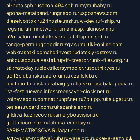
hl-beta.spb.ru
school494.spb.ru
mymubaby.ru
epoha-metalband.ru
ngr.spb.ru
rusgosnews.com
dieselvostok.ru
24hostel.msk.ru
w-dev.ru
f-ship.ru
regsmi.ru
filmnetwork.ru
malinasp.ru
kinosvin.ru
h2o-salon.ru
malutkayork.ru
deltaprim.spb.ru
tango-perm.ru
gooddir.ru
sgv.su
multiki-online.com
webkrasotki.com
cherinvest.ru
detskiy-ostrov.ru
ankou.spb.ru
alvesta1.ru
pdf-creator.ru
nix-files.org.ru
sakhatoday.ru
elektrikersymboler.ru
sputnikyes.ru
golf2club.msk.ru
aeforums.ru
zallclub.ru
multimodal.msk.ru
habaigry.ru
haikko.ru
sobakopedia.ru
isz-fest.ru
ewnc.info
screensaver-clock.net.ru
volnav.spb.ru
comnat.ru
npf.net.ru
7bit.pp.ru
kalugatur.ru
tesiaes.ru
card.com.ru
kazanka.spb.ru
gildiya-kuznecov.ru
kameryboavision.ru
griffoncom.spb.ru
fabrika-emotsiy.ru
PARK-MATROSOVA.RU
agat.spb.ru
avtoyurist-moskva1.ru
hardware.org.ru
схема-авто.рф