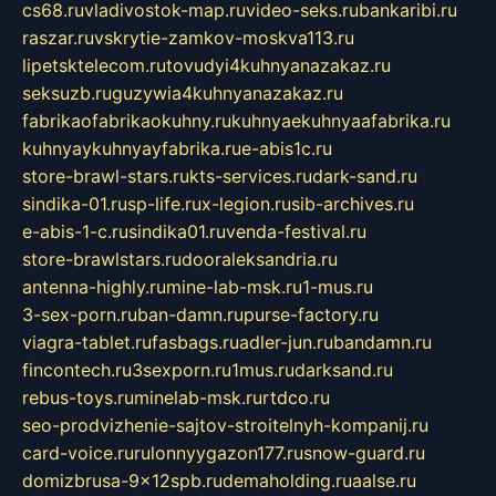
cs68.ru
vladivostok-map.ru
video-seks.ru
bankaribi.ru
raszar.ru
vskrytie-zamkov-moskva113.ru
lipetsktelecom.ru
tovudyi4kuhnyanazakaz.ru
seksuzb.ru
guzywia4kuhnyanazakaz.ru
fabrikaofabrikaokuhny.ru
kuhnyaekuhnyaafabrika.ru
kuhnyaykuhnyayfabrika.ru
e-abis1c.ru
store-brawl-stars.ru
kts-services.ru
dark-sand.ru
sindika-01.ru
sp-life.ru
x-legion.ru
sib-archives.ru
e-abis-1-c.ru
sindika01.ru
venda-festival.ru
store-brawlstars.ru
dooraleksandria.ru
antenna-highly.ru
mine-lab-msk.ru
1-mus.ru
3-sex-porn.ru
ban-damn.ru
purse-factory.ru
viagra-tablet.ru
fasbags.ru
adler-jun.ru
bandamn.ru
fincontech.ru
3sexporn.ru
1mus.ru
darksand.ru
rebus-toys.ru
minelab-msk.ru
rtdco.ru
seo-prodvizhenie-sajtov-stroitelnyh-kompanij.ru
card-voice.ru
rulonnyygazon177.ru
snow-guard.ru
domizbrusa-9x12spb.ru
demaholding.ru
aalse.ru