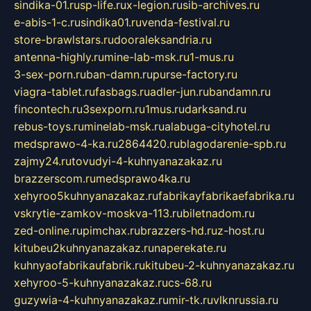
sindika-01.ru
sp-life.ru
x-legion.ru
sib-archives.ru
e-abis-1-c.ru
sindika01.ru
venda-festival.ru
store-brawlstars.ru
dooraleksandria.ru
antenna-highly.ru
mine-lab-msk.ru
1-mus.ru
3-sex-porn.ru
ban-damn.ru
purse-factory.ru
viagra-tablet.ru
fasbags.ru
adler-jun.ru
bandamn.ru
fincontech.ru
3sexporn.ru
1mus.ru
darksand.ru
rebus-toys.ru
minelab-msk.ru
alabuga-cityhotel.ru
medsprawo-4-ka.ru
2864420.ru
blagodarenie-spb.ru
zajmy24.ru
tovudyi-4-kuhnyanazakaz.ru
brazzerscom.ru
medsprawo4ka.ru
xehyroo5kuhnyanazakaz.ru
fabrikayfabrikaefabrika.ru
vskrytie-zamkov-moskva-113.ru
biletnadom.ru
zed-online.ru
pimchax.ru
brazzers-hd.ru
z-host.ru
kitubeu2kuhnyanazakaz.ru
naperekate.ru
kuhnyaofabrikaufabrik.ru
kitubeu-2-kuhnyanazakaz.ru
xehyroo-5-kuhnyanazakaz.ru
cs-68.ru
guzywia-4-kuhnyanazakaz.ru
mir-tk.ru
vlknrussia.ru