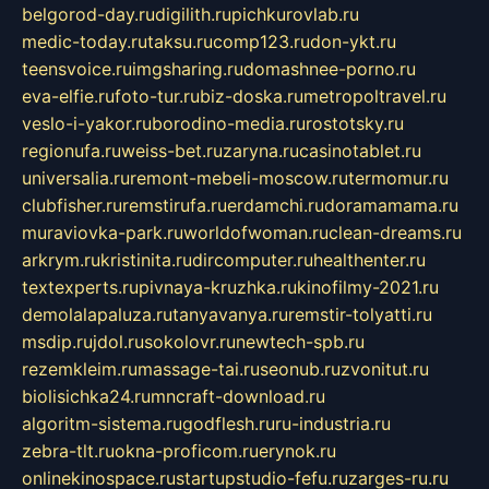
belgorod-day.ru
digilith.ru
pichkurovlab.ru
medic-today.ru
taksu.ru
comp123.ru
don-ykt.ru
teensvoice.ru
imgsharing.ru
domashnee-porno.ru
eva-elfie.ru
foto-tur.ru
biz-doska.ru
metropoltravel.ru
veslo-i-yakor.ru
borodino-media.ru
rostotsky.ru
regionufa.ru
weiss-bet.ru
zaryna.ru
casinotablet.ru
universalia.ru
remont-mebeli-moscow.ru
termomur.ru
clubfisher.ru
remstirufa.ru
erdamchi.ru
doramamama.ru
muraviovka-park.ru
worldofwoman.ru
clean-dreams.ru
arkrym.ru
kristinita.ru
dircomputer.ru
healthenter.ru
textexperts.ru
pivnaya-kruzhka.ru
kinofilmy-2021.ru
demolalapaluza.ru
tanyavanya.ru
remstir-tolyatti.ru
msdip.ru
jdol.ru
sokolovr.ru
newtech-spb.ru
rezemkleim.ru
massage-tai.ru
seonub.ru
zvonitut.ru
biolisichka24.ru
mncraft-download.ru
algoritm-sistema.ru
godflesh.ru
ru-industria.ru
zebra-tlt.ru
okna-proficom.ru
erynok.ru
onlinekinospace.ru
startupstudio-fefu.ru
zarges-ru.ru