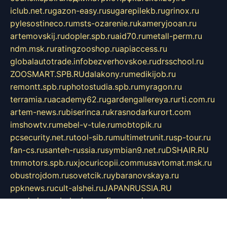
iclub.net.ru
gazon-easy.ru
sugarepilekb.ru
grinox.ru
pylesostineco.ru
msts-ozarenie.ru
kameryjooan.ru
artemovskij.ru
dopler.spb.ru
aid70.ru
metall-perm.ru
ndm.msk.ru
ratingzooshop.ru
apiaccess.ru
globalautotrade.info
bezverhovskoe.ru
drsschool.ru
ZOOSMART.SPB.RU
dalakony.ru
medikijob.ru
remontt.spb.ru
photostudia.spb.ru
myragon.ru
terramia.ru
academy62.ru
gardengallereya.ru
rti.com.ru
artem-news.ru
biserinca.ru
krasnodarkurort.com
imshowtv.ru
mebel-v-tule.ru
mobtopik.ru
pcsecurity.net.ru
tool-sib.ru
multimetrunit.ru
sp-tour.ru
fan-cs.ru
santeh-russia.ru
symbian9.net.ru
DSHAIR.RU
tmmotors.spb.ru
xjocuricopii.com
musavtomat.msk.ru
obustrojdom.ru
sovetcik.ru
ybaranovskaya.ru
ppknews.ru
cult-alshei.ru
JAPANRUSSIA.RU
proekciyamebel.ru
imper-finans.ru
rim.org.ru
glamourai.ru
brassminus.ru
zabor-pro.ru
ftn.pp.ru
dorogoe58.ru
laimengpacker.ru
kuzova-zapchasti.ru