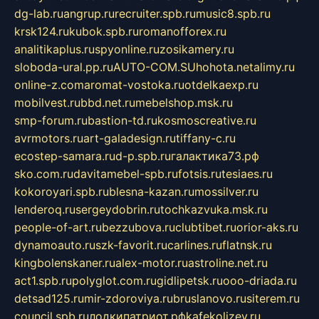
dg-lab.ru
angrup.ru
recruiter.spb.ru
music8.spb.ru
krsk124.ru
kubok.spb.ru
romanofforex.ru
analitikaplus.ru
spyonline.ru
zosikamery.ru
sloboda-ural.pp.ru
AUTO-COM.SU
hohota.net
alimy.ru
online-z.com
aromat-vostoka.ru
otdelkaexp.ru
mobilvest.ru
bbd.net.ru
mebelshop.msk.ru
smp-forum.ru
bastion-td.ru
kosmoscreative.ru
avrmotors.ru
art-galadesign.ru
tiffany-c.ru
ecostep-samara.ru
d-p.spb.ru
галактика73.рф
sko.com.ru
davitamebel-spb.ru
fotsis.ru
tesiaes.ru
kokoroyari.spb.ru
blesna-kazan.ru
mossilver.ru
lenderoq.ru
sergeydobrin.ru
tochkazvuka.msk.ru
people-of-art.ru
bezzubova.ru
clubtibet.ru
orior-aks.ru
dynamoauto.ru
szk-favorit.ru
carlines.ru
flatnsk.ru
kingbolenskaner.ru
alex-motor.ru
astroline.net.ru
act1.spb.ru
polyglot.com.ru
gidlipetsk.ru
ooo-driada.ru
detsad125.ru
mir-zdoroviya.ru
bruslanovo.ru
siterem.ru
council.spb.ru
лодкипатриот.рф
kafekolizey.ru