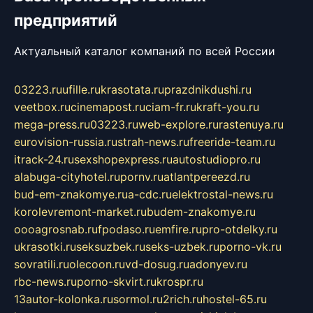
предприятий
Актуальный каталог компаний по всей России
03223.ru
ufille.ru
krasotata.ru
prazdnikdushi.ru
veetbox.ru
cinemapost.ru
ciam-fr.ru
kraft-you.ru
mega-press.ru
03223.ru
web-explore.ru
rastenuya.ru
eurovision-russia.ru
strah-news.ru
freeride-team.ru
itrack-24.ru
sexshopexpress.ru
autostudiopro.ru
alabuga-cityhotel.ru
pornv.ru
atlantpereezd.ru
bud-em-znakomye.ru
a-cdc.ru
elektrostal-news.ru
korolevremont-market.ru
budem-znakomye.ru
oooagrosnab.ru
fpodaso.ru
emfire.ru
pro-otdelky.ru
ukrasotki.ru
seksuzbek.ru
seks-uzbek.ru
porno-vk.ru
sovratili.ru
olecoon.ru
vd-dosug.ru
adonyev.ru
rbc-news.ru
porno-skvirt.ru
krospr.ru
13autor-kolonka.ru
sormol.ru
2rich.ru
hostel-65.ru