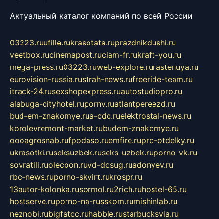
Актуальный каталог компаний по всей России
03223.ru
ufille.ru
krasotata.ru
prazdnikdushi.ru
veetbox.ru
cinemapost.ru
ciam-fr.ru
kraft-you.ru
mega-press.ru
03223.ru
web-explore.ru
rastenuya.ru
eurovision-russia.ru
strah-news.ru
freeride-team.ru
itrack-24.ru
sexshopexpress.ru
autostudiopro.ru
alabuga-cityhotel.ru
pornv.ru
atlantpereezd.ru
bud-em-znakomye.ru
a-cdc.ru
elektrostal-news.ru
korolevremont-market.ru
budem-znakomye.ru
oooagrosnab.ru
fpodaso.ru
emfire.ru
pro-otdelky.ru
ukrasotki.ru
seksuzbek.ru
seks-uzbek.ru
porno-vk.ru
sovratili.ru
olecoon.ru
vd-dosug.ru
adonyev.ru
rbc-news.ru
porno-skvirt.ru
krospr.ru
13autor-kolonka.ru
sormol.ru
2rich.ru
hostel-65.ru
hostserve.ru
porno-na-russkom.ru
mishinlab.ru
neznobi.ru
bigfatcc.ru
habble.ru
starbucksvia.ru