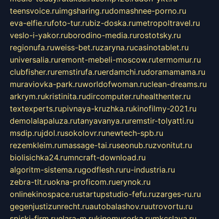
teensvoice.ru
imgsharing.ru
domashnee-porno.ru
eva-elfie.ru
foto-tur.ru
biz-doska.ru
metropoltravel.ru
veslo-i-yakor.ru
borodino-media.ru
rostotsky.ru
regionufa.ru
weiss-bet.ru
zaryna.ru
casinotablet.ru
universalia.ru
remont-mebeli-moscow.ru
termomur.ru
clubfisher.ru
remstirufa.ru
erdamchi.ru
doramamama.ru
muraviovka-park.ru
worldofwoman.ru
clean-dreams.ru
arkrym.ru
kristinita.ru
dircomputer.ru
healthenter.ru
textexperts.ru
pivnaya-kruzhka.ru
kinofilmy-2021.ru
demolalapaluza.ru
tanyavanya.ru
remstir-tolyatti.ru
msdip.ru
jdol.ru
sokolovr.ru
newtech-spb.ru
rezemkleim.ru
massage-tai.ru
seonub.ru
zvonitut.ru
biolisichka24.ru
mncraft-download.ru
algoritm-sistema.ru
godflesh.ru
ru-industria.ru
zebra-tlt.ru
okna-proficom.ru
erynok.ru
onlinekinospace.ru
startupstudio-fefu.ru
zarges-ru.ru
gegenjustizunrecht.ru
autobalashov.ru
utrovortu.ru
spiski-firm.ru
elara-m.ru
kinomusorka.ru
mkcslava.ru