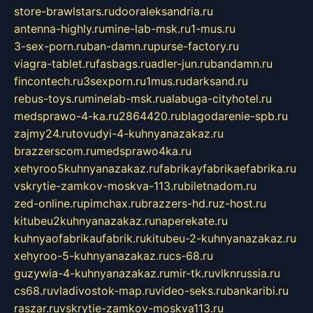
store-brawlstars.ru
dooraleksandria.ru
antenna-highly.ru
mine-lab-msk.ru
1-mus.ru
3-sex-porn.ru
ban-damn.ru
purse-factory.ru
viagra-tablet.ru
fasbags.ru
adler-jun.ru
bandamn.ru
fincontech.ru
3sexporn.ru
1mus.ru
darksand.ru
rebus-toys.ru
minelab-msk.ru
alabuga-cityhotel.ru
medsprawo-4-ka.ru
2864420.ru
blagodarenie-spb.ru
zajmy24.ru
tovudyi-4-kuhnyanazakaz.ru
brazzerscom.ru
medsprawo4ka.ru
xehyroo5kuhnyanazakaz.ru
fabrikayfabrikaefabrika.ru
vskrytie-zamkov-moskva-113.ru
biletnadom.ru
zed-online.ru
pimchax.ru
brazzers-hd.ru
z-host.ru
kitubeu2kuhnyanazakaz.ru
naperekate.ru
kuhnyaofabrikaufabrik.ru
kitubeu-2-kuhnyanazakaz.ru
xehyroo-5-kuhnyanazakaz.ru
cs-68.ru
guzywia-4-kuhnyanazakaz.ru
mir-tk.ru
vlknrussia.ru
cs68.ru
vladivostok-map.ru
video-seks.ru
bankaribi.ru
raszar.ru
vskrytie-zamkov-moskva113.ru