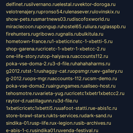
delfinet.ru
silvernano.ru
elestal.ru
vektor-doroga.ru
velotrenajery.ru
pronso54.ru
lenasever.ru
lovinskix.ru
show-pets.ru
smartnews03.ru
discofoxworld.ru
miraclecoon.ru
pongup.ru
hostel65.ru
liura.ru
glasspb.ru
firehunters.ru
gribowo.ru
gnalis.ru
bulkitula.ru
hometown-france.ru
1-xbeticricetc-1-xbetti-5.ru
shop-garena.ru
cricetc-1-xbetr-1-xbetcc-2.ru
one-life-story.ru
top-halyava.ru
accounts112.ru
poka-vse-doma-2.ru
3-d-file.ru
hahahaharms.ru
g2012.ru
tst-1.ru
shaggy-cat.ru
opsmgr.ru
ev-gallery.ru
g-2012.ru
ops-mgr.ru
accounts-112.ru
csm-demo.ru
poka-vse-doma2.ru
airgungames.ru
allseo-host.ru
tehosmotre.ru
varieta-yug.ru
cricetc1xbetr1xbetcc2.ru
raytor-d.ru
atillagunn.ru
3d-file.ru
1xbeticricetc1xbetti5.ru
uafoot-statti.ru
e-abis1c.ru
store-brawl-stars.ru
kts-services.ru
dark-sand.ru
sindika-01.ru
sp-life.ru
x-legion.ru
sib-archives.ru
e-abis-1-c.ru
sindika01.ru
venda-festival.ru