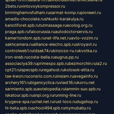
2bets.ru
vintovoykompressor.ru
birminghamvsfulham.ru
sarmat-komp.ru
pioneeri.ru
amadis-chocolate.ru
shkurki-karakulya.ru
kanotiforet.spb.ru
tutmassage.ru
ecolog.org.ru
praga.spb.ru
falcorussia.ru
autodoctorservis.ru
kamertondom.spb.ru
net-life.net.ru
avto-vozim.ru
sakhcamera.ru
alliance-electro.spb.ru
stroyavt.ru
controlweb1.ru
tdsak74.ru
kinzozo-ru.ru
kvotka.ru
iron-snab.ru
costa-bella.ru
eugrus.pp.ru
associaciya39.ru
primexpo.spb.ru
bezmorchin.ru
ia2.ru
cpt21.ru
ispecspb.ru
regahost.ru
kolosok-elita.ru
tae-kwon.ru
consrio.com.ru
insiam.ru
avegainfo.ru
archery161.ru
bigencyclica.ru
vlast16.ru
korru.net
sarmiento.spb.su
extelopedia.ru
lammin-suo.spb.ru
iskatour.spb.ru
snpi.org.ru
running-line.ru
krygeva-spa.ru
chel.net.ru
rust-loco.ru
dugshop.ru
hl-beta.spb.ru
school494.spb.ru
mymubaby.ru