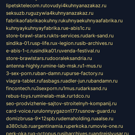
lipetsktelecom.ru
tovudyi4kuhnyanazakaz.ru
seksuzb.ru
guzywia4kuhnyanazakaz.ru
fabrikaofabrikaokuhny.ru
kuhnyaekuhnyaafabrika.ru
kuhnyaykuhnyayfabrika.ru
e-abis1c.ru
store-brawl-stars.ru
kts-services.ru
dark-sand.ru
sindika-01.ru
sp-life.ru
x-legion.ru
sib-archives.ru
e-abis-1-c.ru
sindika01.ru
venda-festival.ru
store-brawlstars.ru
dooraleksandria.ru
antenna-highly.ru
mine-lab-msk.ru
1-mus.ru
3-sex-porn.ru
ban-damn.ru
purse-factory.ru
viagra-tablet.ru
fasbags.ru
adler-jun.ru
bandamn.ru
fincontech.ru
3sexporn.ru
1mus.ru
darksand.ru
rebus-toys.ru
minelab-msk.ru
rtdco.ru
seo-prodvizhenie-sajtov-stroitelnyh-kompanij.ru
card-voice.ru
rulonnyygazon177.ru
snow-guard.ru
domizbrusa-9x12spb.ru
demaholding.ru
aalse.ru
a380club.ru
argentinamia.ru
perkoka.ru
movie-one.ru
perk-oka.ru
g-octopus.ru
sibarchives.ru
andreislyusar.ru