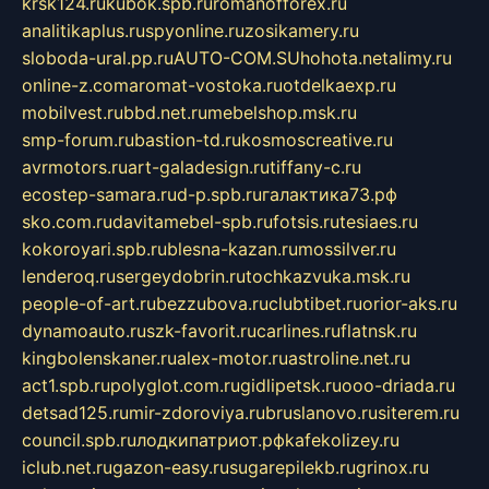
krsk124.ru
kubok.spb.ru
romanofforex.ru
analitikaplus.ru
spyonline.ru
zosikamery.ru
sloboda-ural.pp.ru
AUTO-COM.SU
hohota.net
alimy.ru
online-z.com
aromat-vostoka.ru
otdelkaexp.ru
mobilvest.ru
bbd.net.ru
mebelshop.msk.ru
smp-forum.ru
bastion-td.ru
kosmoscreative.ru
avrmotors.ru
art-galadesign.ru
tiffany-c.ru
ecostep-samara.ru
d-p.spb.ru
галактика73.рф
sko.com.ru
davitamebel-spb.ru
fotsis.ru
tesiaes.ru
kokoroyari.spb.ru
blesna-kazan.ru
mossilver.ru
lenderoq.ru
sergeydobrin.ru
tochkazvuka.msk.ru
people-of-art.ru
bezzubova.ru
clubtibet.ru
orior-aks.ru
dynamoauto.ru
szk-favorit.ru
carlines.ru
flatnsk.ru
kingbolenskaner.ru
alex-motor.ru
astroline.net.ru
act1.spb.ru
polyglot.com.ru
gidlipetsk.ru
ooo-driada.ru
detsad125.ru
mir-zdoroviya.ru
bruslanovo.ru
siterem.ru
council.spb.ru
лодкипатриот.рф
kafekolizey.ru
iclub.net.ru
gazon-easy.ru
sugarepilekb.ru
grinox.ru