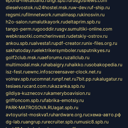
epoha-metalband.ru
ngr.spb.ru
rusgosnews.com
dieselvostok.ru
24hostel.msk.ru
w-dev.ru
f-ship.ru
regsmi.ru
filmnetwork.ru
malinasp.ru
kinosvin.ru
h2o-salon.ru
malutkayork.ru
deltaprim.spb.ru
tango-perm.ru
gooddir.ru
sgv.su
multiki-online.com
webkrasotki.com
cherinvest.ru
detskiy-ostrov.ru
ankou.spb.ru
alvesta1.ru
pdf-creator.ru
nix-files.org.ru
sakhatoday.ru
elektrikersymboler.ru
sputnikyes.ru
golf2club.msk.ru
aeforums.ru
zallclub.ru
multimodal.msk.ru
habaigry.ru
haikko.ru
sobakopedia.ru
isz-fest.ru
ewnc.info
screensaver-clock.net.ru
volnav.spb.ru
comnat.ru
npf.net.ru
7bit.pp.ru
kalugatur.ru
tesiaes.ru
card.com.ru
kazanka.spb.ru
gildiya-kuznecov.ru
kameryboavision.ru
griffoncom.spb.ru
fabrika-emotsiy.ru
PARK-MATROSOVA.RU
agat.spb.ru
avtoyurist-moskva1.ru
hardware.org.ru
схема-авто.рф
dg-lab.ru
angrup.ru
recruiter.spb.ru
music8.spb.ru