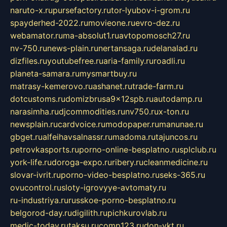
naruto-x.ru
pursefactory.ru
tor-lyubov-i-grom.ru
spayderhed-2022.ru
movieone.ru
evro-dez.ru
webamator.ru
ma-absolut1.ru
avtopomosch27.ru
nv-750.ru
news-plain.ru
nertansaga.ru
delanalad.ru
dizfiles.ru
youtubefree.ru
aria-family.ru
roadli.ru
planeta-samara.ru
mysmartbuy.ru
matrasy-kemerovo.ru
ashanet.ru
trade-farm.ru
dotcustoms.ru
domizbrusa9x12spb.ru
autodamp.ru
narasimha.ru
djcommodities.ru
nv750.ru
x-ton.ru
newsplain.ru
cardvoice.ru
modopaper.ru
manunae.ru
gbget.ru
alfeihavsalnassr.ru
madoma.ru
tajuncos.ru
petrovkasports.ru
porno-online-besplatno.ru
splclub.ru
york-life.ru
doroga-expo.ru
ribery.ru
cleanmedicine.ru
slovar-ivrit.ru
porno-video-besplatno.ru
seks-365.ru
ovucontrol.ru
sloty-igrovyye-avtomaty.ru
ru-industriya.ru
russkoe-porno-besplatno.ru
belgorod-day.ru
digilith.ru
pichkurovlab.ru
medic-today.ru
taksu.ru
comp123.ru
don-ykt.ru