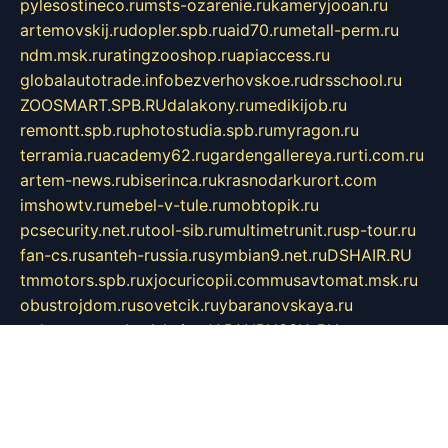
pylesostineco.ru
msts-ozarenie.ru
kameryjooan.ru
artemovskij.ru
dopler.spb.ru
aid70.ru
metall-perm.ru
ndm.msk.ru
ratingzooshop.ru
apiaccess.ru
globalautotrade.info
bezverhovskoe.ru
drsschool.ru
ZOOSMART.SPB.RU
dalakony.ru
medikijob.ru
remontt.spb.ru
photostudia.spb.ru
myragon.ru
terramia.ru
academy62.ru
gardengallereya.ru
rti.com.ru
artem-news.ru
biserinca.ru
krasnodarkurort.com
imshowtv.ru
mebel-v-tule.ru
mobtopik.ru
pcsecurity.net.ru
tool-sib.ru
multimetrunit.ru
sp-tour.ru
fan-cs.ru
santeh-russia.ru
symbian9.net.ru
DSHAIR.RU
tmmotors.spb.ru
xjocuricopii.com
musavtomat.msk.ru
obustrojdom.ru
sovetcik.ru
ybaranovskaya.ru
ppknews.ru
cult-alshei.ru
JAPANRUSSIA.RU
proekciyamebel.ru
imper-finans.ru
rim.org.ru
glamourai.ru
brassminus.ru
zabor-pro.ru
ftn.pp.ru
dorogoe58.ru
laimengpacker.ru
kuzova-zapchasti.ru
sageerp.ru
taxodrom.ru
dsrazvitie.ru
hardcity.net.ru