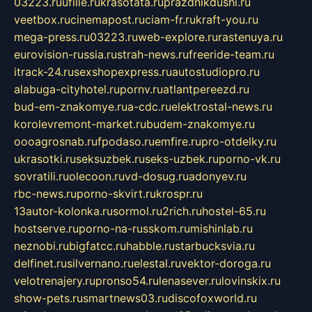
03223.ru
ufille.ru
krasotata.ru
prazdnikdushi.ru
veetbox.ru
cinemapost.ru
ciam-fr.ru
kraft-you.ru
mega-press.ru
03223.ru
web-explore.ru
rastenuya.ru
eurovision-russia.ru
strah-news.ru
freeride-team.ru
itrack-24.ru
sexshopexpress.ru
autostudiopro.ru
alabuga-cityhotel.ru
pornv.ru
atlantpereezd.ru
bud-em-znakomye.ru
a-cdc.ru
elektrostal-news.ru
korolevremont-market.ru
budem-znakomye.ru
oooagrosnab.ru
fpodaso.ru
emfire.ru
pro-otdelky.ru
ukrasotki.ru
seksuzbek.ru
seks-uzbek.ru
porno-vk.ru
sovratili.ru
olecoon.ru
vd-dosug.ru
adonyev.ru
rbc-news.ru
porno-skvirt.ru
krospr.ru
13autor-kolonka.ru
sormol.ru
2rich.ru
hostel-65.ru
hostserve.ru
porno-na-russkom.ru
mishinlab.ru
neznobi.ru
bigfatcc.ru
habble.ru
starbucksvia.ru
delfinet.ru
silvernano.ru
elestal.ru
vektor-doroga.ru
velotrenajery.ru
pronso54.ru
lenasever.ru
lovinskix.ru
show-pets.ru
smartnews03.ru
discofoxworld.ru