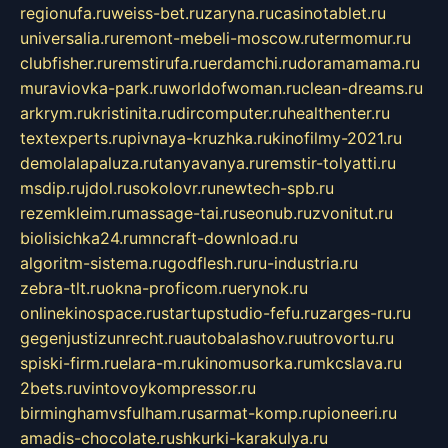
regionufa.ru
weiss-bet.ru
zaryna.ru
casinotablet.ru
universalia.ru
remont-mebeli-moscow.ru
termomur.ru
clubfisher.ru
remstirufa.ru
erdamchi.ru
doramamama.ru
muraviovka-park.ru
worldofwoman.ru
clean-dreams.ru
arkrym.ru
kristinita.ru
dircomputer.ru
healthenter.ru
textexperts.ru
pivnaya-kruzhka.ru
kinofilmy-2021.ru
demolalapaluza.ru
tanyavanya.ru
remstir-tolyatti.ru
msdip.ru
jdol.ru
sokolovr.ru
newtech-spb.ru
rezemkleim.ru
massage-tai.ru
seonub.ru
zvonitut.ru
biolisichka24.ru
mncraft-download.ru
algoritm-sistema.ru
godflesh.ru
ru-industria.ru
zebra-tlt.ru
okna-proficom.ru
erynok.ru
onlinekinospace.ru
startupstudio-fefu.ru
zarges-ru.ru
gegenjustizunrecht.ru
autobalashov.ru
utrovortu.ru
spiski-firm.ru
elara-m.ru
kinomusorka.ru
mkcslava.ru
2bets.ru
vintovoykompressor.ru
birminghamvsfulham.ru
sarmat-komp.ru
pioneeri.ru
amadis-chocolate.ru
shkurki-karakulya.ru