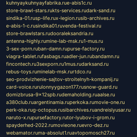
kuhnyaykuhnyayfabrika.ru
e-abis1c.ru
store-brawl-stars.ru
kts-services.ru
dark-sand.ru
sindika-01.ru
sp-life.ru
x-legion.ru
sib-archives.ru
e-abis-1-c.ru
sindika01.ru
venda-festival.ru
store-brawlstars.ru
dooraleksandria.ru
antenna-highly.ru
mine-lab-msk.ru
1-mus.ru
3-sex-porn.ru
ban-damn.ru
purse-factory.ru
viagra-tablet.ru
fasbags.ru
adler-jun.ru
bandamn.ru
fincontech.ru
3sexporn.ru
1mus.ru
darksand.ru
rebus-toys.ru
minelab-msk.ru
rtdco.ru
seo-prodvizhenie-sajtov-stroitelnyh-kompanij.ru
card-voice.ru
rulonnyygazon177.ru
snow-guard.ru
domizbrusa-9x12spb.ru
demaholding.ru
aalse.ru
a380club.ru
argentinamia.ru
perkoka.ru
movie-one.ru
perk-oka.ru
g-octopus.ru
sibarchives.ru
andreislyusar.ru
naruto-x.ru
pursefactory.ru
tor-lyubov-i-grom.ru
spayderhed-2022.ru
movieone.ru
evro-dez.ru
webamator.ru
ma-absolut1.ru
avtopomosch27.ru