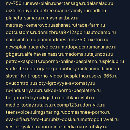
nv-750.ru
news-plain.ru
nertansaga.ru
delanalad.ru
dizfiles.ru
youtubefree.ru
aria-family.ru
roadli.ru
planeta-samara.ru
mysmartbuy.ru
matrasy-kemerovo.ru
ashanet.ru
trade-farm.ru
dotcustoms.ru
domizbrusa9x12spb.ru
autodamp.ru
narasimha.ru
djcommodities.ru
nv750.ru
x-ton.ru
newsplain.ru
cardvoice.ru
modopaper.ru
manunae.ru
gbget.ru
alfeihavsalnassr.ru
madoma.ru
tajuncos.ru
petrovkasports.ru
porno-online-besplatno.ru
splclub.ru
york-life.ru
doroga-expo.ru
ribery.ru
cleanmedicine.ru
slovar-ivrit.ru
porno-video-besplatno.ru
seks-365.ru
ovucontrol.ru
sloty-igrovyye-avtomaty.ru
ru-industriya.ru
russkoe-porno-besplatno.ru
belgorod-day.ru
digilith.ru
pichkurovlab.ru
medic-today.ru
taksu.ru
comp123.ru
don-ykt.ru
teensvoice.ru
imgsharing.ru
domashnee-porno.ru
eva-elfie.ru
foto-tur.ru
biz-doska.ru
metropoltravel.ru
veslo-i-yakor.ru
borodino-media.ru
rostotsky.ru