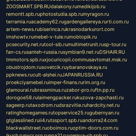
ZOOSMART.SPB.RU
dalakony.ru
medikijob.ru
remontt.spb.ru
photostudia.spb.ru
myragon.ru
terramia.ru
academy62.ru
gardengallereya.ru
rti.com.ru
artem-news.ru
biserinca.ru
krasnodarkurort.com
imshowtv.ru
mebel-v-tule.ru
mobtopik.ru
pcsecurity.net.ru
tool-sib.ru
multimetrunit.ru
sp-tour.ru
fan-cs.ru
santeh-russia.ru
symbian9.net.ru
DSHAIR.RU
tmmotors.spb.ru
xjocuricopii.com
musavtomat.msk.ru
obustrojdom.ru
sovetcik.ru
ybaranovskaya.ru
ppknews.ru
cult-alshei.ru
JAPANRUSSIA.RU
proekciyamebel.ru
imper-finans.ru
rim.org.ru
glamourai.ru
brassminus.ru
zabor-pro.ru
ftn.pp.ru
dorogoe58.ru
laimengpacker.ru
kuzova-zapchasti.ru
sageerp.ru
taxodrom.ru
dsrazvitie.ru
hardcity.net.ru
ratinghomegames.ru
topservice25.ru
gubernyan.ru
gtglasslined.ru
ii4.ru
tssport.spb.ru
andorra24.com
blackwallstreet.ru
oboimos.ru
optim-doors.com.ru
ikuch.ru
nycr.org.ru
npa21.ru
vremya-ch.spb.ru