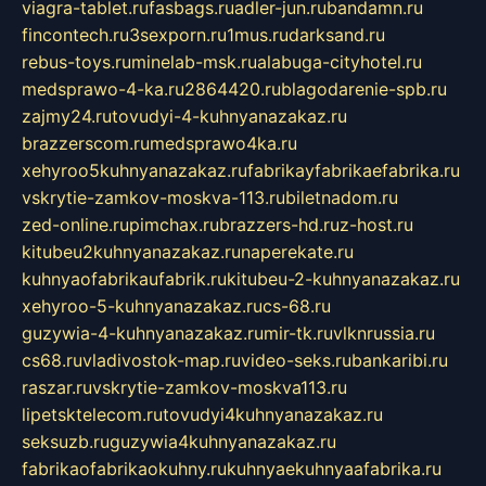
viagra-tablet.ru
fasbags.ru
adler-jun.ru
bandamn.ru
fincontech.ru
3sexporn.ru
1mus.ru
darksand.ru
rebus-toys.ru
minelab-msk.ru
alabuga-cityhotel.ru
medsprawo-4-ka.ru
2864420.ru
blagodarenie-spb.ru
zajmy24.ru
tovudyi-4-kuhnyanazakaz.ru
brazzerscom.ru
medsprawo4ka.ru
xehyroo5kuhnyanazakaz.ru
fabrikayfabrikaefabrika.ru
vskrytie-zamkov-moskva-113.ru
biletnadom.ru
zed-online.ru
pimchax.ru
brazzers-hd.ru
z-host.ru
kitubeu2kuhnyanazakaz.ru
naperekate.ru
kuhnyaofabrikaufabrik.ru
kitubeu-2-kuhnyanazakaz.ru
xehyroo-5-kuhnyanazakaz.ru
cs-68.ru
guzywia-4-kuhnyanazakaz.ru
mir-tk.ru
vlknrussia.ru
cs68.ru
vladivostok-map.ru
video-seks.ru
bankaribi.ru
raszar.ru
vskrytie-zamkov-moskva113.ru
lipetsktelecom.ru
tovudyi4kuhnyanazakaz.ru
seksuzb.ru
guzywia4kuhnyanazakaz.ru
fabrikaofabrikaokuhny.ru
kuhnyaekuhnyaafabrika.ru