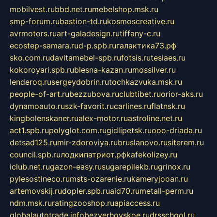
mobilvest.ru
bbd.net.ru
mebelshop.msk.ru
smp-forum.ru
bastion-td.ru
kosmoscreative.ru
avrmotors.ru
art-galadesign.ru
tiffany-c.ru
ecostep-samara.ru
d-p.spb.ru
галактика73.рф
sko.com.ru
davitamebel-spb.ru
fotsis.ru
tesiaes.ru
kokoroyari.spb.ru
blesna-kazan.ru
mossilver.ru
lenderoq.ru
sergeydobrin.ru
tochkazvuka.msk.ru
people-of-art.ru
bezzubova.ru
clubtibet.ru
orior-aks.ru
dynamoauto.ru
szk-favorit.ru
carlines.ru
flatnsk.ru
kingbolenskaner.ru
alex-motor.ru
astroline.net.ru
act1.spb.ru
polyglot.com.ru
gidlipetsk.ru
ooo-driada.ru
detsad125.ru
mir-zdoroviya.ru
bruslanovo.ru
siterem.ru
council.spb.ru
лодкипатриот.рф
kafekolizey.ru
iclub.net.ru
gazon-easy.ru
sugarepilekb.ru
grinox.ru
pylesostineco.ru
msts-ozarenie.ru
kameryjooan.ru
artemovskij.ru
dopler.spb.ru
aid70.ru
metall-perm.ru
ndm.msk.ru
ratingzooshop.ru
apiaccess.ru
globalautotrade.info
bezverhovskoe.ru
drsschool.ru