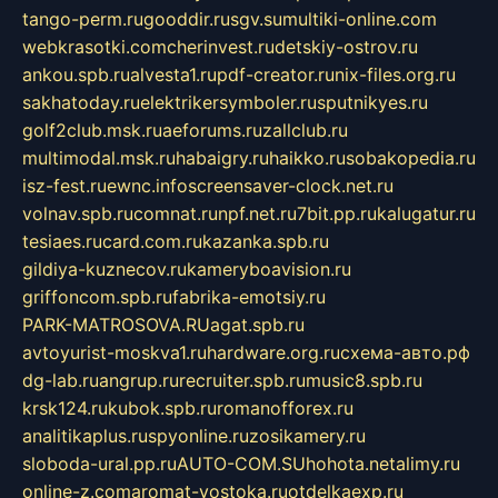
tango-perm.ru
gooddir.ru
sgv.su
multiki-online.com
webkrasotki.com
cherinvest.ru
detskiy-ostrov.ru
ankou.spb.ru
alvesta1.ru
pdf-creator.ru
nix-files.org.ru
sakhatoday.ru
elektrikersymboler.ru
sputnikyes.ru
golf2club.msk.ru
aeforums.ru
zallclub.ru
multimodal.msk.ru
habaigry.ru
haikko.ru
sobakopedia.ru
isz-fest.ru
ewnc.info
screensaver-clock.net.ru
volnav.spb.ru
comnat.ru
npf.net.ru
7bit.pp.ru
kalugatur.ru
tesiaes.ru
card.com.ru
kazanka.spb.ru
gildiya-kuznecov.ru
kameryboavision.ru
griffoncom.spb.ru
fabrika-emotsiy.ru
PARK-MATROSOVA.RU
agat.spb.ru
avtoyurist-moskva1.ru
hardware.org.ru
схема-авто.рф
dg-lab.ru
angrup.ru
recruiter.spb.ru
music8.spb.ru
krsk124.ru
kubok.spb.ru
romanofforex.ru
analitikaplus.ru
spyonline.ru
zosikamery.ru
sloboda-ural.pp.ru
AUTO-COM.SU
hohota.net
alimy.ru
online-z.com
aromat-vostoka.ru
otdelkaexp.ru