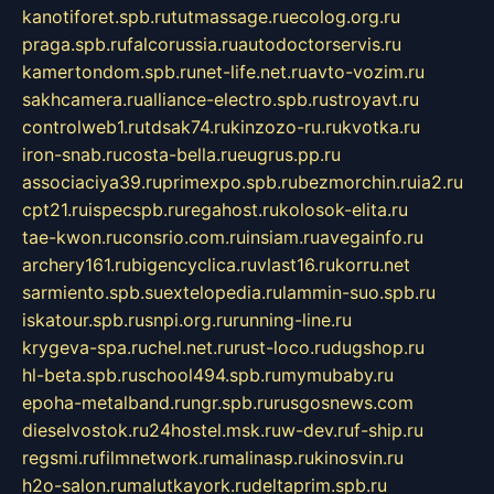
kanotiforet.spb.ru
tutmassage.ru
ecolog.org.ru
praga.spb.ru
falcorussia.ru
autodoctorservis.ru
kamertondom.spb.ru
net-life.net.ru
avto-vozim.ru
sakhcamera.ru
alliance-electro.spb.ru
stroyavt.ru
controlweb1.ru
tdsak74.ru
kinzozo-ru.ru
kvotka.ru
iron-snab.ru
costa-bella.ru
eugrus.pp.ru
associaciya39.ru
primexpo.spb.ru
bezmorchin.ru
ia2.ru
cpt21.ru
ispecspb.ru
regahost.ru
kolosok-elita.ru
tae-kwon.ru
consrio.com.ru
insiam.ru
avegainfo.ru
archery161.ru
bigencyclica.ru
vlast16.ru
korru.net
sarmiento.spb.su
extelopedia.ru
lammin-suo.spb.ru
iskatour.spb.ru
snpi.org.ru
running-line.ru
krygeva-spa.ru
chel.net.ru
rust-loco.ru
dugshop.ru
hl-beta.spb.ru
school494.spb.ru
mymubaby.ru
epoha-metalband.ru
ngr.spb.ru
rusgosnews.com
dieselvostok.ru
24hostel.msk.ru
w-dev.ru
f-ship.ru
regsmi.ru
filmnetwork.ru
malinasp.ru
kinosvin.ru
h2o-salon.ru
malutkayork.ru
deltaprim.spb.ru