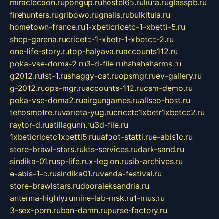
miraclecoon.ru
pongup.ru
hostel65.ru
liura.ru
glasspb.ru
firehunters.ru
gribowo.ru
gnalis.ru
bulkitula.ru
hometown-france.ru
1-xbeticricetc-1-xbetti-5.ru
shop-garena.ru
cricetc-1-xbetr-1-xbetcc-2.ru
one-life-story.ru
top-halyava.ru
accounts112.ru
poka-vse-doma-2.ru
3-d-file.ru
hahahaharms.ru
g2012.ru
tst-1.ru
shaggy-cat.ru
opsmgr.ru
ev-gallery.ru
g-2012.ru
ops-mgr.ru
accounts-112.ru
csm-demo.ru
poka-vse-doma2.ru
airgungames.ru
allseo-host.ru
tehosmotre.ru
varieta-yug.ru
cricetc1xbetr1xbetcc2.ru
raytor-d.ru
atillagunn.ru
3d-file.ru
1xbeticricetc1xbetti5.ru
uafoot-statti.ru
e-abis1c.ru
store-brawl-stars.ru
kts-services.ru
dark-sand.ru
sindika-01.ru
sp-life.ru
x-legion.ru
sib-archives.ru
e-abis-1-c.ru
sindika01.ru
venda-festival.ru
store-brawlstars.ru
dooraleksandria.ru
antenna-highly.ru
mine-lab-msk.ru
1-mus.ru
3-sex-porn.ru
ban-damn.ru
purse-factory.ru