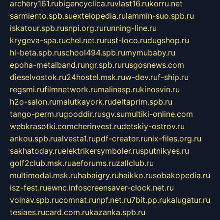
archery161.ru
bigencyclica.ru
vlast16.ru
korru.net
sarmiento.spb.su
extelopedia.ru
lammin-suo.spb.ru
iskatour.spb.ru
snpi.org.ru
running-line.ru
krygeva-spa.ru
chel.net.ru
rust-loco.ru
dugshop.ru
hl-beta.spb.ru
school494.spb.ru
mymubaby.ru
epoha-metalband.ru
ngr.spb.ru
rusgosnews.com
dieselvostok.ru
24hostel.msk.ru
w-dev.ru
f-ship.ru
regsmi.ru
filmnetwork.ru
malinasp.ru
kinosvin.ru
h2o-salon.ru
malutkayork.ru
deltaprim.spb.ru
tango-perm.ru
gooddir.ru
sgv.su
multiki-online.com
webkrasotki.com
cherinvest.ru
detskiy-ostrov.ru
ankou.spb.ru
alvesta1.ru
pdf-creator.ru
nix-files.org.ru
sakhatoday.ru
elektrikersymboler.ru
sputnikyes.ru
golf2club.msk.ru
aeforums.ru
zallclub.ru
multimodal.msk.ru
habaigry.ru
haikko.ru
sobakopedia.ru
isz-fest.ru
ewnc.info
screensaver-clock.net.ru
volnav.spb.ru
comnat.ru
npf.net.ru
7bit.pp.ru
kalugatur.ru
tesiaes.ru
card.com.ru
kazanka.spb.ru