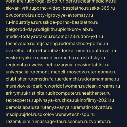
york-life.ru
doroga-expo.ru
ribery.ru
cleanmedicine.ru
slovar-ivrit.ru
porno-video-besplatno.ru
seks-365.ru
ovucontrol.ru
sloty-igrovyye-avtomaty.ru
ru-industriya.ru
russkoe-porno-besplatno.ru
belgorod-day.ru
digilith.ru
pichkurovlab.ru
medic-today.ru
taksu.ru
comp123.ru
don-ykt.ru
teensvoice.ru
imgsharing.ru
domashnee-porno.ru
eva-elfie.ru
foto-tur.ru
biz-doska.ru
metropoltravel.ru
veslo-i-yakor.ru
borodino-media.ru
rostotsky.ru
regionufa.ru
weiss-bet.ru
zaryna.ru
casinotablet.ru
universalia.ru
remont-mebeli-moscow.ru
termomur.ru
clubfisher.ru
remstirufa.ru
erdamchi.ru
doramamama.ru
muraviovka-park.ru
worldofwoman.ru
clean-dreams.ru
arkrym.ru
kristinita.ru
dircomputer.ru
healthenter.ru
textexperts.ru
pivnaya-kruzhka.ru
kinofilmy-2021.ru
demolalapaluza.ru
tanyavanya.ru
remstir-tolyatti.ru
msdip.ru
jdol.ru
sokolovr.ru
newtech-spb.ru
rezemkleim.ru
massage-tai.ru
seonub.ru
zvonitut.ru