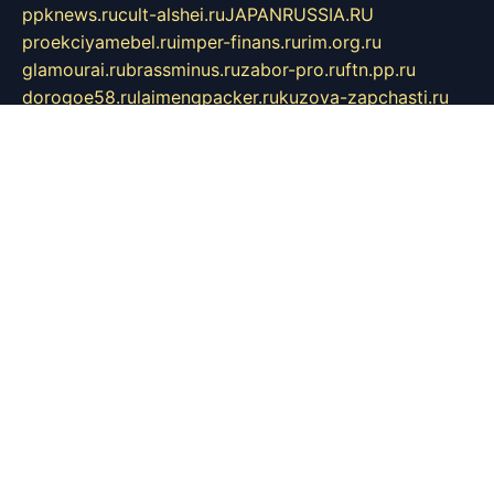
ppknews.ru
cult-alshei.ru
JAPANRUSSIA.RU
proekciyamebel.ru
imper-finans.ru
rim.org.ru
glamourai.ru
brassminus.ru
zabor-pro.ru
ftn.pp.ru
dorogoe58.ru
laimengpacker.ru
kuzova-zapchasti.ru
sageerp.ru
taxodrom.ru
dsrazvitie.ru
hardcity.net.ru
ratinghomegames.ru
topservice25.ru
gubernyan.ru
gtglasslined.ru
ii4.ru
tssport.spb.ru
andorra24.com
blackwallstreet.ru
oboimos.ru
optim-doors.com.ru
ikuch.ru
nycr.org.ru
npa21.ru
vremya-ch.spb.ru
desert000.ru
ivtorgi.ru
ifiori.ru
catalog-statei.ru
dcv.org.ru
spetsmaster174.ru
ipkameryhiseeu.ru
dum26.ru
ruspol.spb.ru
fr-opendp.ru
kam-solnyshko.ru
cheyenne-arapaho.ru
sevzapmetal.spb.ru
ted-lapidus.spb.ru
parasite-eliminator.ru
sigma-complete.ru
modernworld.ru
dama-moda.ru
eholot-group.ru
sk-nvkz.ru
DRONGOLD.RU
democratia2.ru
i-farmer.ru
mass-sport.org
jablonex.spb.ru
bookmess.ru
linkword.ru