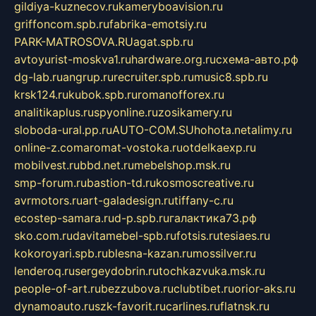
gildiya-kuznecov.ru
kameryboavision.ru
griffoncom.spb.ru
fabrika-emotsiy.ru
PARK-MATROSOVA.RU
agat.spb.ru
avtoyurist-moskva1.ru
hardware.org.ru
схема-авто.рф
dg-lab.ru
angrup.ru
recruiter.spb.ru
music8.spb.ru
krsk124.ru
kubok.spb.ru
romanofforex.ru
analitikaplus.ru
spyonline.ru
zosikamery.ru
sloboda-ural.pp.ru
AUTO-COM.SU
hohota.net
alimy.ru
online-z.com
aromat-vostoka.ru
otdelkaexp.ru
mobilvest.ru
bbd.net.ru
mebelshop.msk.ru
smp-forum.ru
bastion-td.ru
kosmoscreative.ru
avrmotors.ru
art-galadesign.ru
tiffany-c.ru
ecostep-samara.ru
d-p.spb.ru
галактика73.рф
sko.com.ru
davitamebel-spb.ru
fotsis.ru
tesiaes.ru
kokoroyari.spb.ru
blesna-kazan.ru
mossilver.ru
lenderoq.ru
sergeydobrin.ru
tochkazvuka.msk.ru
people-of-art.ru
bezzubova.ru
clubtibet.ru
orior-aks.ru
dynamoauto.ru
szk-favorit.ru
carlines.ru
flatnsk.ru