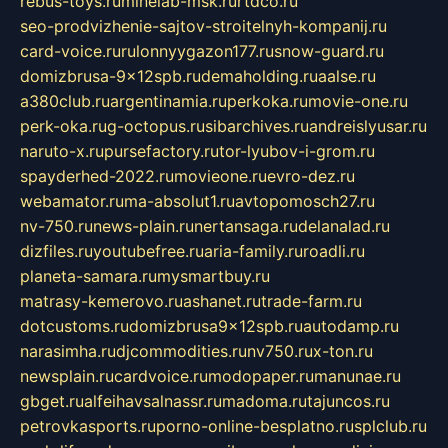
rebus-toys.ru
minelab-msk.ru
rtdco.ru
seo-prodvizhenie-sajtov-stroitelnyh-kompanij.ru
card-voice.ru
rulonnyygazon177.ru
snow-guard.ru
domizbrusa-9x12spb.ru
demaholding.ru
aalse.ru
a380club.ru
argentinamia.ru
perkoka.ru
movie-one.ru
perk-oka.ru
g-octopus.ru
sibarchives.ru
andreislyusar.ru
naruto-x.ru
pursefactory.ru
tor-lyubov-i-grom.ru
spayderhed-2022.ru
movieone.ru
evro-dez.ru
webamator.ru
ma-absolut1.ru
avtopomosch27.ru
nv-750.ru
news-plain.ru
nertansaga.ru
delanalad.ru
dizfiles.ru
youtubefree.ru
aria-family.ru
roadli.ru
planeta-samara.ru
mysmartbuy.ru
matrasy-kemerovo.ru
ashanet.ru
trade-farm.ru
dotcustoms.ru
domizbrusa9x12spb.ru
autodamp.ru
narasimha.ru
djcommodities.ru
nv750.ru
x-ton.ru
newsplain.ru
cardvoice.ru
modopaper.ru
manunae.ru
gbget.ru
alfeihavsalnassr.ru
madoma.ru
tajuncos.ru
petrovkasports.ru
porno-online-besplatno.ru
splclub.ru