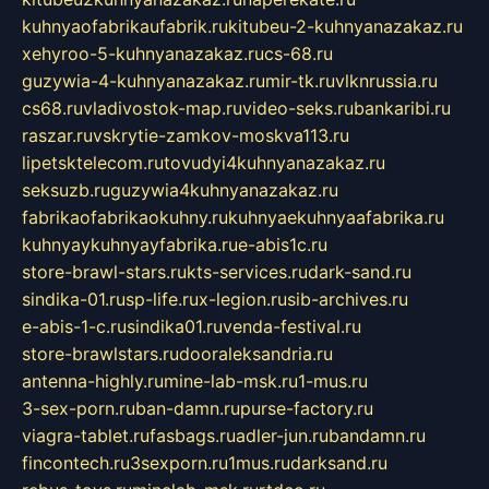
kuhnyaofabrikaufabrik.ru
kitubeu-2-kuhnyanazakaz.ru
xehyroo-5-kuhnyanazakaz.ru
cs-68.ru
guzywia-4-kuhnyanazakaz.ru
mir-tk.ru
vlknrussia.ru
cs68.ru
vladivostok-map.ru
video-seks.ru
bankaribi.ru
raszar.ru
vskrytie-zamkov-moskva113.ru
lipetsktelecom.ru
tovudyi4kuhnyanazakaz.ru
seksuzb.ru
guzywia4kuhnyanazakaz.ru
fabrikaofabrikaokuhny.ru
kuhnyaekuhnyaafabrika.ru
kuhnyaykuhnyayfabrika.ru
e-abis1c.ru
store-brawl-stars.ru
kts-services.ru
dark-sand.ru
sindika-01.ru
sp-life.ru
x-legion.ru
sib-archives.ru
e-abis-1-c.ru
sindika01.ru
venda-festival.ru
store-brawlstars.ru
dooraleksandria.ru
antenna-highly.ru
mine-lab-msk.ru
1-mus.ru
3-sex-porn.ru
ban-damn.ru
purse-factory.ru
viagra-tablet.ru
fasbags.ru
adler-jun.ru
bandamn.ru
fincontech.ru
3sexporn.ru
1mus.ru
darksand.ru