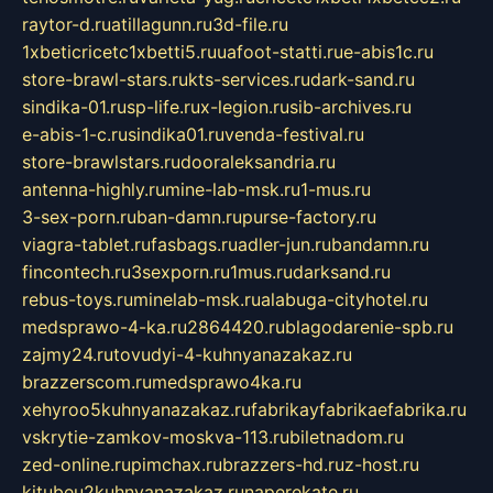
raytor-d.ru
atillagunn.ru
3d-file.ru
1xbeticricetc1xbetti5.ru
uafoot-statti.ru
e-abis1c.ru
store-brawl-stars.ru
kts-services.ru
dark-sand.ru
sindika-01.ru
sp-life.ru
x-legion.ru
sib-archives.ru
e-abis-1-c.ru
sindika01.ru
venda-festival.ru
store-brawlstars.ru
dooraleksandria.ru
antenna-highly.ru
mine-lab-msk.ru
1-mus.ru
3-sex-porn.ru
ban-damn.ru
purse-factory.ru
viagra-tablet.ru
fasbags.ru
adler-jun.ru
bandamn.ru
fincontech.ru
3sexporn.ru
1mus.ru
darksand.ru
rebus-toys.ru
minelab-msk.ru
alabuga-cityhotel.ru
medsprawo-4-ka.ru
2864420.ru
blagodarenie-spb.ru
zajmy24.ru
tovudyi-4-kuhnyanazakaz.ru
brazzerscom.ru
medsprawo4ka.ru
xehyroo5kuhnyanazakaz.ru
fabrikayfabrikaefabrika.ru
vskrytie-zamkov-moskva-113.ru
biletnadom.ru
zed-online.ru
pimchax.ru
brazzers-hd.ru
z-host.ru
kitubeu2kuhnyanazakaz.ru
naperekate.ru