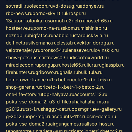
sovratili.ru
olecoon.ru
vd-dosug.ru
adonyev.ru
rbc-news.ru
porno-skvirt.ru
krospr.ru
13autor-kolonka.ru
sormol.ru
2rich.ru
hostel-65.ru
hostserve.ru
porno-na-russkom.ru
mishinlab.ru
neznobi.ru
bigfatcc.ru
habble.ru
starbucksvia.ru
delfinet.ru
silvernano.ru
elestal.ru
vektor-doroga.ru
velotrenajery.ru
pronso54.ru
lenasever.ru
lovinskix.ru
show-pets.ru
smartnews03.ru
discofoxworld.ru
miraclecoon.ru
pongup.ru
hostel65.ru
liura.ru
glasspb.ru
firehunters.ru
gribowo.ru
gnalis.ru
bulkitula.ru
hometown-france.ru
1-xbeticricetc-1-xbetti-5.ru
shop-garena.ru
cricetc-1-xbetr-1-xbetcc-2.ru
one-life-story.ru
top-halyava.ru
accounts112.ru
poka-vse-doma-2.ru
3-d-file.ru
hahahaharms.ru
g2012.ru
tst-1.ru
shaggy-cat.ru
opsmgr.ru
ev-gallery.ru
g-2012.ru
ops-mgr.ru
accounts-112.ru
csm-demo.ru
poka-vse-doma2.ru
airgungames.ru
allseo-host.ru
tehosmotre.ru
varieta-yug.ru
cricetc1xbetr1xbetcc2.ru