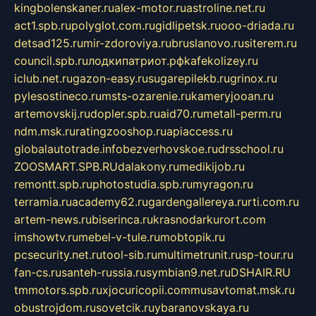
kingbolenskaner.ru
alex-motor.ru
astroline.net.ru
act1.spb.ru
polyglot.com.ru
gidlipetsk.ru
ooo-driada.ru
detsad125.ru
mir-zdoroviya.ru
bruslanovo.ru
siterem.ru
council.spb.ru
лодкипатриот.рф
kafekolizey.ru
iclub.net.ru
gazon-easy.ru
sugarepilekb.ru
grinox.ru
pylesostineco.ru
msts-ozarenie.ru
kameryjooan.ru
artemovskij.ru
dopler.spb.ru
aid70.ru
metall-perm.ru
ndm.msk.ru
ratingzooshop.ru
apiaccess.ru
globalautotrade.info
bezverhovskoe.ru
drsschool.ru
ZOOSMART.SPB.RU
dalakony.ru
medikijob.ru
remontt.spb.ru
photostudia.spb.ru
myragon.ru
terramia.ru
academy62.ru
gardengallereya.ru
rti.com.ru
artem-news.ru
biserinca.ru
krasnodarkurort.com
imshowtv.ru
mebel-v-tule.ru
mobtopik.ru
pcsecurity.net.ru
tool-sib.ru
multimetrunit.ru
sp-tour.ru
fan-cs.ru
santeh-russia.ru
symbian9.net.ru
DSHAIR.RU
tmmotors.spb.ru
xjocuricopii.com
musavtomat.msk.ru
obustrojdom.ru
sovetcik.ru
ybaranovskaya.ru