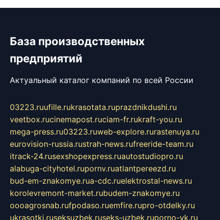
База производственных
предприятий
Актуальный каталог компаний по всей России
03223.ru
ufille.ru
krasotata.ru
prazdnikdushi.ru
veetbox.ru
cinemapost.ru
ciam-fr.ru
kraft-you.ru
mega-press.ru
03223.ru
web-explore.ru
rastenuya.ru
eurovision-russia.ru
strah-news.ru
freeride-team.ru
itrack-24.ru
sexshopexpress.ru
autostudiopro.ru
alabuga-cityhotel.ru
pornv.ru
atlantpereezd.ru
bud-em-znakomye.ru
a-cdc.ru
elektrostal-news.ru
korolevremont-market.ru
budem-znakomye.ru
oooagrosnab.ru
fpodaso.ru
emfire.ru
pro-otdelky.ru
ukrasotki.ru
seksuzbek.ru
seks-uzbek.ru
porno-vk.ru