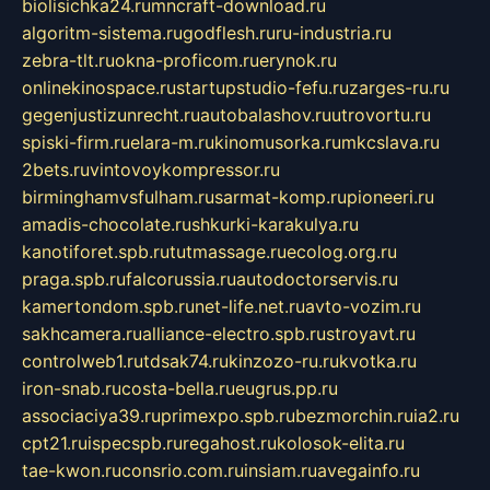
biolisichka24.ru
mncraft-download.ru
algoritm-sistema.ru
godflesh.ru
ru-industria.ru
zebra-tlt.ru
okna-proficom.ru
erynok.ru
onlinekinospace.ru
startupstudio-fefu.ru
zarges-ru.ru
gegenjustizunrecht.ru
autobalashov.ru
utrovortu.ru
spiski-firm.ru
elara-m.ru
kinomusorka.ru
mkcslava.ru
2bets.ru
vintovoykompressor.ru
birminghamvsfulham.ru
sarmat-komp.ru
pioneeri.ru
amadis-chocolate.ru
shkurki-karakulya.ru
kanotiforet.spb.ru
tutmassage.ru
ecolog.org.ru
praga.spb.ru
falcorussia.ru
autodoctorservis.ru
kamertondom.spb.ru
net-life.net.ru
avto-vozim.ru
sakhcamera.ru
alliance-electro.spb.ru
stroyavt.ru
controlweb1.ru
tdsak74.ru
kinzozo-ru.ru
kvotka.ru
iron-snab.ru
costa-bella.ru
eugrus.pp.ru
associaciya39.ru
primexpo.spb.ru
bezmorchin.ru
ia2.ru
cpt21.ru
ispecspb.ru
regahost.ru
kolosok-elita.ru
tae-kwon.ru
consrio.com.ru
insiam.ru
avegainfo.ru