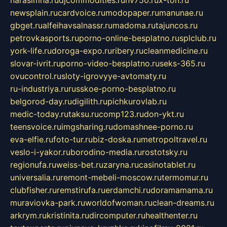
newsplain.ru
cardvoice.ru
modopaper.ru
manunae.ru
gbget.ru
alfeihavsalnassr.ru
madoma.ru
tajuncos.ru
petrovkasports.ru
porno-online-besplatno.ru
splclub.ru
york-life.ru
doroga-expo.ru
ribery.ru
cleanmedicine.ru
slovar-ivrit.ru
porno-video-besplatno.ru
seks-365.ru
ovucontrol.ru
sloty-igrovyye-avtomaty.ru
ru-industriya.ru
russkoe-porno-besplatno.ru
belgorod-day.ru
digilith.ru
pichkurovlab.ru
medic-today.ru
taksu.ru
comp123.ru
don-ykt.ru
teensvoice.ru
imgsharing.ru
domashnee-porno.ru
eva-elfie.ru
foto-tur.ru
biz-doska.ru
metropoltravel.ru
veslo-i-yakor.ru
borodino-media.ru
rostotsky.ru
regionufa.ru
weiss-bet.ru
zaryna.ru
casinotablet.ru
universalia.ru
remont-mebeli-moscow.ru
termomur.ru
clubfisher.ru
remstirufa.ru
erdamchi.ru
doramamama.ru
muraviovka-park.ru
worldofwoman.ru
clean-dreams.ru
arkrym.ru
kristinita.ru
dircomputer.ru
healthenter.ru