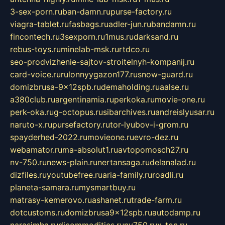
3-sex-porn.ru
ban-damn.ru
purse-factory.ru
viagra-tablet.ru
fasbags.ru
adler-jun.ru
bandamn.ru
fincontech.ru
3sexporn.ru
1mus.ru
darksand.ru
rebus-toys.ru
minelab-msk.ru
rtdco.ru
seo-prodvizhenie-sajtov-stroitelnyh-kompanij.ru
card-voice.ru
rulonnyygazon177.ru
snow-guard.ru
domizbrusa-9x12spb.ru
demaholding.ru
aalse.ru
a380club.ru
argentinamia.ru
perkoka.ru
movie-one.ru
perk-oka.ru
g-octopus.ru
sibarchives.ru
andreislyusar.ru
naruto-x.ru
pursefactory.ru
tor-lyubov-i-grom.ru
spayderhed-2022.ru
movieone.ru
evro-dez.ru
webamator.ru
ma-absolut1.ru
avtopomosch27.ru
nv-750.ru
news-plain.ru
nertansaga.ru
delanalad.ru
dizfiles.ru
youtubefree.ru
aria-family.ru
roadli.ru
planeta-samara.ru
mysmartbuy.ru
matrasy-kemerovo.ru
ashanet.ru
trade-farm.ru
dotcustoms.ru
domizbrusa9x12spb.ru
autodamp.ru
narasimha.ru
djcommodities.ru
nv750.ru
x-ton.ru