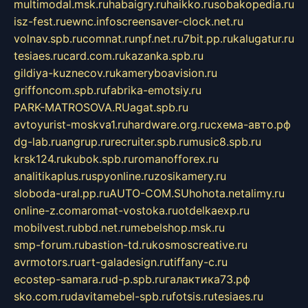
multimodal.msk.ru
habaigry.ru
haikko.ru
sobakopedia.ru
isz-fest.ru
ewnc.info
screensaver-clock.net.ru
volnav.spb.ru
comnat.ru
npf.net.ru
7bit.pp.ru
kalugatur.ru
tesiaes.ru
card.com.ru
kazanka.spb.ru
gildiya-kuznecov.ru
kameryboavision.ru
griffoncom.spb.ru
fabrika-emotsiy.ru
PARK-MATROSOVA.RU
agat.spb.ru
avtoyurist-moskva1.ru
hardware.org.ru
схема-авто.рф
dg-lab.ru
angrup.ru
recruiter.spb.ru
music8.spb.ru
krsk124.ru
kubok.spb.ru
romanofforex.ru
analitikaplus.ru
spyonline.ru
zosikamery.ru
sloboda-ural.pp.ru
AUTO-COM.SU
hohota.net
alimy.ru
online-z.com
aromat-vostoka.ru
otdelkaexp.ru
mobilvest.ru
bbd.net.ru
mebelshop.msk.ru
smp-forum.ru
bastion-td.ru
kosmoscreative.ru
avrmotors.ru
art-galadesign.ru
tiffany-c.ru
ecostep-samara.ru
d-p.spb.ru
галактика73.рф
sko.com.ru
davitamebel-spb.ru
fotsis.ru
tesiaes.ru