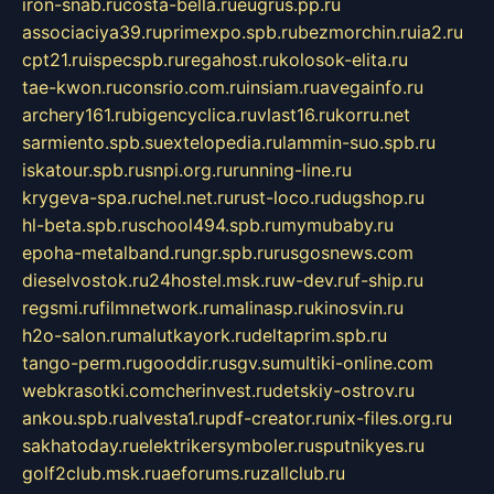
iron-snab.ru
costa-bella.ru
eugrus.pp.ru
associaciya39.ru
primexpo.spb.ru
bezmorchin.ru
ia2.ru
cpt21.ru
ispecspb.ru
regahost.ru
kolosok-elita.ru
tae-kwon.ru
consrio.com.ru
insiam.ru
avegainfo.ru
archery161.ru
bigencyclica.ru
vlast16.ru
korru.net
sarmiento.spb.su
extelopedia.ru
lammin-suo.spb.ru
iskatour.spb.ru
snpi.org.ru
running-line.ru
krygeva-spa.ru
chel.net.ru
rust-loco.ru
dugshop.ru
hl-beta.spb.ru
school494.spb.ru
mymubaby.ru
epoha-metalband.ru
ngr.spb.ru
rusgosnews.com
dieselvostok.ru
24hostel.msk.ru
w-dev.ru
f-ship.ru
regsmi.ru
filmnetwork.ru
malinasp.ru
kinosvin.ru
h2o-salon.ru
malutkayork.ru
deltaprim.spb.ru
tango-perm.ru
gooddir.ru
sgv.su
multiki-online.com
webkrasotki.com
cherinvest.ru
detskiy-ostrov.ru
ankou.spb.ru
alvesta1.ru
pdf-creator.ru
nix-files.org.ru
sakhatoday.ru
elektrikersymboler.ru
sputnikyes.ru
golf2club.msk.ru
aeforums.ru
zallclub.ru