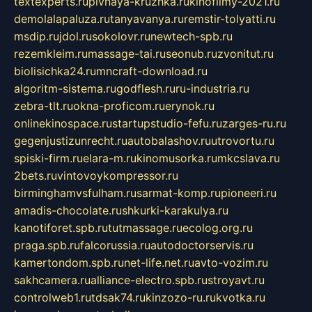
textexperts.ru
pivnaya-kruzhka.ru
kinofilmy-2021.ru
demolalapaluza.ru
tanyavanya.ru
remstir-tolyatti.ru
msdip.ru
jdol.ru
sokolovr.ru
newtech-spb.ru
rezemkleim.ru
massage-tai.ru
seonub.ru
zvonitut.ru
biolisichka24.ru
mncraft-download.ru
algoritm-sistema.ru
godflesh.ru
ru-industria.ru
zebra-tlt.ru
okna-proficom.ru
erynok.ru
onlinekinospace.ru
startupstudio-fefu.ru
zarges-ru.ru
gegenjustizunrecht.ru
autobalashov.ru
utrovortu.ru
spiski-firm.ru
elara-m.ru
kinomusorka.ru
mkcslava.ru
2bets.ru
vintovoykompressor.ru
birminghamvsfulham.ru
sarmat-komp.ru
pioneeri.ru
amadis-chocolate.ru
shkurki-karakulya.ru
kanotiforet.spb.ru
tutmassage.ru
ecolog.org.ru
praga.spb.ru
falcorussia.ru
autodoctorservis.ru
kamertondom.spb.ru
net-life.net.ru
avto-vozim.ru
sakhcamera.ru
alliance-electro.spb.ru
stroyavt.ru
controlweb1.ru
tdsak74.ru
kinzozo-ru.ru
kvotka.ru