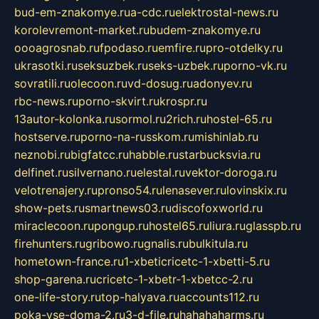
bud-em-znakomye.ru
a-cdc.ru
elektrostal-news.ru
korolevremont-market.ru
budem-znakomye.ru
oooagrosnab.ru
fpodaso.ru
emfire.ru
pro-otdelky.ru
ukrasotki.ru
seksuzbek.ru
seks-uzbek.ru
porno-vk.ru
sovratili.ru
olecoon.ru
vd-dosug.ru
adonyev.ru
rbc-news.ru
porno-skvirt.ru
krospr.ru
13autor-kolonka.ru
sormol.ru
2rich.ru
hostel-65.ru
hostserve.ru
porno-na-russkom.ru
mishinlab.ru
neznobi.ru
bigfatcc.ru
habble.ru
starbucksvia.ru
delfinet.ru
silvernano.ru
elestal.ru
vektor-doroga.ru
velotrenajery.ru
pronso54.ru
lenasever.ru
lovinskix.ru
show-pets.ru
smartnews03.ru
discofoxworld.ru
miraclecoon.ru
pongup.ru
hostel65.ru
liura.ru
glasspb.ru
firehunters.ru
gribowo.ru
gnalis.ru
bulkitula.ru
hometown-france.ru
1-xbeticricetc-1-xbetti-5.ru
shop-garena.ru
cricetc-1-xbetr-1-xbetcc-2.ru
one-life-story.ru
top-halyava.ru
accounts112.ru
poka-vse-doma-2.ru
3-d-file.ru
hahahaharms.ru