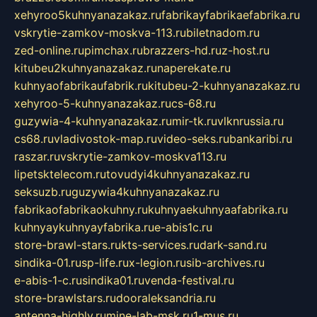
xehyroo5kuhnyanazakaz.ru
fabrikayfabrikaefabrika.ru
vskrytie-zamkov-moskva-113.ru
biletnadom.ru
zed-online.ru
pimchax.ru
brazzers-hd.ru
z-host.ru
kitubeu2kuhnyanazakaz.ru
naperekate.ru
kuhnyaofabrikaufabrik.ru
kitubeu-2-kuhnyanazakaz.ru
xehyroo-5-kuhnyanazakaz.ru
cs-68.ru
guzywia-4-kuhnyanazakaz.ru
mir-tk.ru
vlknrussia.ru
cs68.ru
vladivostok-map.ru
video-seks.ru
bankaribi.ru
raszar.ru
vskrytie-zamkov-moskva113.ru
lipetsktelecom.ru
tovudyi4kuhnyanazakaz.ru
seksuzb.ru
guzywia4kuhnyanazakaz.ru
fabrikaofabrikaokuhny.ru
kuhnyaekuhnyaafabrika.ru
kuhnyaykuhnyayfabrika.ru
e-abis1c.ru
store-brawl-stars.ru
kts-services.ru
dark-sand.ru
sindika-01.ru
sp-life.ru
x-legion.ru
sib-archives.ru
e-abis-1-c.ru
sindika01.ru
venda-festival.ru
store-brawlstars.ru
dooraleksandria.ru
antenna-highly.ru
mine-lab-msk.ru
1-mus.ru