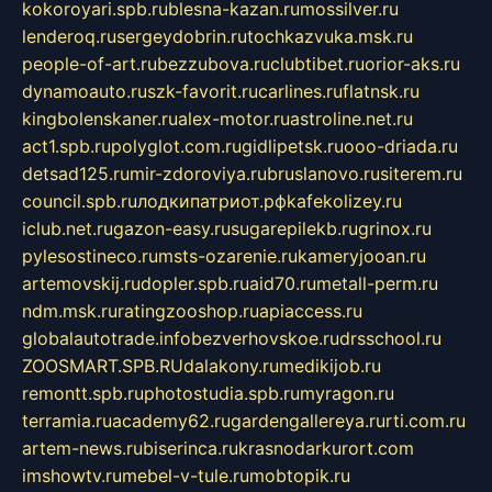
kokoroyari.spb.ru
blesna-kazan.ru
mossilver.ru
lenderoq.ru
sergeydobrin.ru
tochkazvuka.msk.ru
people-of-art.ru
bezzubova.ru
clubtibet.ru
orior-aks.ru
dynamoauto.ru
szk-favorit.ru
carlines.ru
flatnsk.ru
kingbolenskaner.ru
alex-motor.ru
astroline.net.ru
act1.spb.ru
polyglot.com.ru
gidlipetsk.ru
ooo-driada.ru
detsad125.ru
mir-zdoroviya.ru
bruslanovo.ru
siterem.ru
council.spb.ru
лодкипатриот.рф
kafekolizey.ru
iclub.net.ru
gazon-easy.ru
sugarepilekb.ru
grinox.ru
pylesostineco.ru
msts-ozarenie.ru
kameryjooan.ru
artemovskij.ru
dopler.spb.ru
aid70.ru
metall-perm.ru
ndm.msk.ru
ratingzooshop.ru
apiaccess.ru
globalautotrade.info
bezverhovskoe.ru
drsschool.ru
ZOOSMART.SPB.RU
dalakony.ru
medikijob.ru
remontt.spb.ru
photostudia.spb.ru
myragon.ru
terramia.ru
academy62.ru
gardengallereya.ru
rti.com.ru
artem-news.ru
biserinca.ru
krasnodarkurort.com
imshowtv.ru
mebel-v-tule.ru
mobtopik.ru