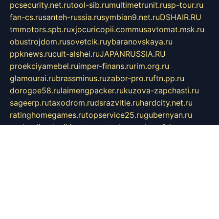
pcsecurity.net.ru
tool-sib.ru
multimetrunit.ru
sp-tour.ru
fan-cs.ru
santeh-russia.ru
symbian9.net.ru
DSHAIR.RU
tmmotors.spb.ru
xjocuricopii.com
musavtomat.msk.ru
obustrojdom.ru
sovetcik.ru
ybaranovskaya.ru
ppknews.ru
cult-alshei.ru
JAPANRUSSIA.RU
proekciyamebel.ru
imper-finans.ru
rim.org.ru
glamourai.ru
brassminus.ru
zabor-pro.ru
ftn.pp.ru
dorogoe58.ru
laimengpacker.ru
kuzova-zapchasti.ru
sageerp.ru
taxodrom.ru
dsrazvitie.ru
hardcity.net.ru
ratinghomegames.ru
topservice25.ru
gubernyan.ru
gtglasslined.ru
ii4.ru
tssport.spb.ru
andorra24.com
blackwallstreet.ru
oboimos.ru
optim-doors.com.ru
ikuch.ru
nycr.org.ru
npa21.ru
vremya-ch.spb.ru
desert000.ru
ivtorgi.ru
ifiori.ru
catalog-statei.ru
dcv.org.ru
spetsmaster174.ru
ipkameryhiseeu.ru
dum26.ru
ruspol.spb.ru
fr-opendp.ru
kam-solnyshko.ru
cheyenne-arapaho.ru
sevzapmetal.spb.ru
ted-lapidus.spb.ru
parasite-eliminator.ru