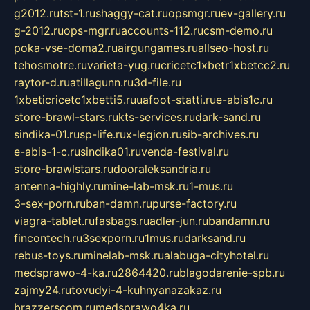
g2012.ru
tst-1.ru
shaggy-cat.ru
opsmgr.ru
ev-gallery.ru
g-2012.ru
ops-mgr.ru
accounts-112.ru
csm-demo.ru
poka-vse-doma2.ru
airgungames.ru
allseo-host.ru
tehosmotre.ru
varieta-yug.ru
cricetc1xbetr1xbetcc2.ru
raytor-d.ru
atillagunn.ru
3d-file.ru
1xbeticricetc1xbetti5.ru
uafoot-statti.ru
e-abis1c.ru
store-brawl-stars.ru
kts-services.ru
dark-sand.ru
sindika-01.ru
sp-life.ru
x-legion.ru
sib-archives.ru
e-abis-1-c.ru
sindika01.ru
venda-festival.ru
store-brawlstars.ru
dooraleksandria.ru
antenna-highly.ru
mine-lab-msk.ru
1-mus.ru
3-sex-porn.ru
ban-damn.ru
purse-factory.ru
viagra-tablet.ru
fasbags.ru
adler-jun.ru
bandamn.ru
fincontech.ru
3sexporn.ru
1mus.ru
darksand.ru
rebus-toys.ru
minelab-msk.ru
alabuga-cityhotel.ru
medsprawo-4-ka.ru
2864420.ru
blagodarenie-spb.ru
zajmy24.ru
tovudyi-4-kuhnyanazakaz.ru
brazzerscom.ru
medsprawo4ka.ru