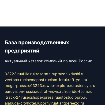
База производственных
предприятий
Актуальный каталог компаний по всей России
03223.ru
ufille.ru
krasotata.ru
prazdnikdushi.ru
veetbox.ru
cinemapost.ru
ciam-fr.ru
kraft-you.ru
mega-press.ru
03223.ru
web-explore.ru
rastenuya.ru
eurovision-russia.ru
strah-news.ru
freeride-team.ru
itrack-24.ru
sexshopexpress.ru
autostudiopro.ru
alabuga-cityhotel.ru
pornv.ru
atlantpereezd.ru