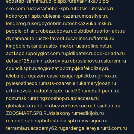
ecostep-samara.ru
d-p.spb.ru
галактика73.рф
sko.com.ru
davitamebel-spb.ru
fotsis.ru
tesiaes.ru
kokoroyari.spb.ru
blesna-kazan.ru
mossilver.ru
lenderoq.ru
sergeydobrin.ru
tochkazvuka.msk.ru
people-of-art.ru
bezzubova.ru
clubtibet.ru
orior-aks.ru
dynamoauto.ru
szk-favorit.ru
carlines.ru
flatnsk.ru
kingbolenskaner.ru
alex-motor.ru
astroline.net.ru
act1.spb.ru
polyglot.com.ru
gidlipetsk.ru
ooo-driada.ru
detsad125.ru
mir-zdoroviya.ru
bruslanovo.ru
siterem.ru
council.spb.ru
лодкипатриот.рф
kafekolizey.ru
iclub.net.ru
gazon-easy.ru
sugarepilekb.ru
grinox.ru
pylesostineco.ru
msts-ozarenie.ru
kameryjooan.ru
artemovskij.ru
dopler.spb.ru
aid70.ru
metall-perm.ru
ndm.msk.ru
ratingzooshop.ru
apiaccess.ru
globalautotrade.info
bezverhovskoe.ru
drsschool.ru
ZOOSMART.SPB.RU
dalakony.ru
medikijob.ru
remontt.spb.ru
photostudia.spb.ru
myragon.ru
terramia.ru
academy62.ru
gardengallereya.ru
rti.com.ru