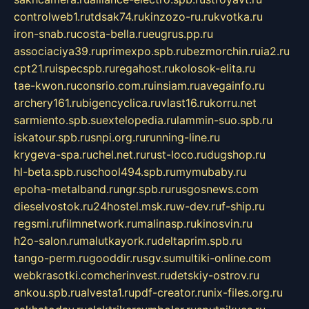
controlweb1.ru
tdsak74.ru
kinzozo-ru.ru
kvotka.ru
iron-snab.ru
costa-bella.ru
eugrus.pp.ru
associaciya39.ru
primexpo.spb.ru
bezmorchin.ru
ia2.ru
cpt21.ru
ispecspb.ru
regahost.ru
kolosok-elita.ru
tae-kwon.ru
consrio.com.ru
insiam.ru
avegainfo.ru
archery161.ru
bigencyclica.ru
vlast16.ru
korru.net
sarmiento.spb.su
extelopedia.ru
lammin-suo.spb.ru
iskatour.spb.ru
snpi.org.ru
running-line.ru
krygeva-spa.ru
chel.net.ru
rust-loco.ru
dugshop.ru
hl-beta.spb.ru
school494.spb.ru
mymubaby.ru
epoha-metalband.ru
ngr.spb.ru
rusgosnews.com
dieselvostok.ru
24hostel.msk.ru
w-dev.ru
f-ship.ru
regsmi.ru
filmnetwork.ru
malinasp.ru
kinosvin.ru
h2o-salon.ru
malutkayork.ru
deltaprim.spb.ru
tango-perm.ru
gooddir.ru
sgv.su
multiki-online.com
webkrasotki.com
cherinvest.ru
detskiy-ostrov.ru
ankou.spb.ru
alvesta1.ru
pdf-creator.ru
nix-files.org.ru