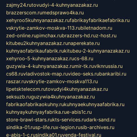
zajmy24.ru
tovudyi-4-kuhnyanazakaz.ru
brazzerscom.ru
medsprawo4ka.ru
xehyroo5kuhnyanazakaz.ru
fabrikayfabrikaefabrika.ru
vskrytie-zamkov-moskva-113.ru
biletnadom.ru
zed-online.ru
pimchax.ru
brazzers-hd.ru
z-host.ru
kitubeu2kuhnyanazakaz.ru
naperekate.ru
kuhnyaofabrikaufabrik.ru
kitubeu-2-kuhnyanazakaz.ru
xehyroo-5-kuhnyanazakaz.ru
cs-68.ru
guzywia-4-kuhnyanazakaz.ru
mir-tk.ru
vlknrussia.ru
cs68.ru
vladivostok-map.ru
video-seks.ru
bankaribi.ru
raszar.ru
vskrytie-zamkov-moskva113.ru
lipetsktelecom.ru
tovudyi4kuhnyanazakaz.ru
seksuzb.ru
guzywia4kuhnyanazakaz.ru
fabrikaofabrikaokuhny.ru
kuhnyaekuhnyaafabrika.ru
kuhnyaykuhnyayfabrika.ru
e-abis1c.ru
store-brawl-stars.ru
kts-services.ru
dark-sand.ru
sindika-01.ru
sp-life.ru
x-legion.ru
sib-archives.ru
e-abis-1-c.ru
sindika01.ru
venda-festival.ru