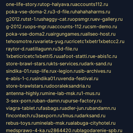
one-life-story.ru
top-halyava.ru
accounts112.ru
poka-vse-doma-2.ru
3-d-file.ru
hahahaharms.ru
g2012.ru
tst-1.ru
shaggy-cat.ru
opsmgr.ru
ev-gallery.ru
g-2012.ru
ops-mgr.ru
accounts-112.ru
csm-demo.ru
poka-vse-doma2.ru
airgungames.ru
allseo-host.ru
tehosmotre.ru
varieta-yug.ru
cricetc1xbetr1xbetcc2.ru
raytor-d.ru
atillagunn.ru
3d-file.ru
1xbeticricetc1xbetti5.ru
uafoot-statti.ru
e-abis1c.ru
store-brawl-stars.ru
kts-services.ru
dark-sand.ru
sindika-01.ru
sp-life.ru
x-legion.ru
sib-archives.ru
e-abis-1-c.ru
sindika01.ru
venda-festival.ru
store-brawlstars.ru
dooraleksandria.ru
antenna-highly.ru
mine-lab-msk.ru
1-mus.ru
3-sex-porn.ru
ban-damn.ru
purse-factory.ru
viagra-tablet.ru
fasbags.ru
adler-jun.ru
bandamn.ru
fincontech.ru
3sexporn.ru
1mus.ru
darksand.ru
rebus-toys.ru
minelab-msk.ru
alabuga-cityhotel.ru
medsprawo-4-ka.ru
2864420.ru
blagodarenie-spb.ru