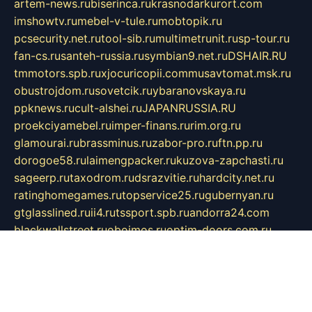
artem-news.ru
biserinca.ru
krasnodarkurort.com
imshowtv.ru
mebel-v-tule.ru
mobtopik.ru
pcsecurity.net.ru
tool-sib.ru
multimetrunit.ru
sp-tour.ru
fan-cs.ru
santeh-russia.ru
symbian9.net.ru
DSHAIR.RU
tmmotors.spb.ru
xjocuricopii.com
musavtomat.msk.ru
obustrojdom.ru
sovetcik.ru
ybaranovskaya.ru
ppknews.ru
cult-alshei.ru
JAPANRUSSIA.RU
proekciyamebel.ru
imper-finans.ru
rim.org.ru
glamourai.ru
brassminus.ru
zabor-pro.ru
ftn.pp.ru
dorogoe58.ru
laimengpacker.ru
kuzova-zapchasti.ru
sageerp.ru
taxodrom.ru
dsrazvitie.ru
hardcity.net.ru
ratinghomegames.ru
topservice25.ru
gubernyan.ru
gtglasslined.ru
ii4.ru
tssport.spb.ru
andorra24.com
blackwallstreet.ru
oboimos.ru
optim-doors.com.ru
ikuch.ru
nycr.org.ru
npa21.ru
vremya-ch.spb.ru
desert000.ru
ivtorgi.ru
ifiori.ru
catalog-statei.ru
dcv.org.ru
spetsmaster174.ru
ipkameryhiseeu.ru
dum26.ru
ruspol.spb.ru
fr-opendp.ru
kam-solnyshko.ru