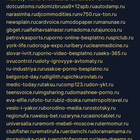
dotcustoms.ru
domizbrusa9x12spb.ru
autodamp.ru
narasimha.ru
djcommodities.ru
nv750.ru
x-ton.ru
newsplain.ru
cardvoice.ru
modopaper.ru
manunae.ru
gbget.ru
alfeihavsalnassr.ru
madoma.ru
tajuncos.ru
petrovkasports.ru
porno-online-besplatno.ru
splclub.ru
york-life.ru
doroga-expo.ru
ribery.ru
cleanmedicine.ru
slovar-ivrit.ru
porno-video-besplatno.ru
seks-365.ru
ovucontrol.ru
sloty-igrovyye-avtomaty.ru
ru-industriya.ru
russkoe-porno-besplatno.ru
belgorod-day.ru
digilith.ru
pichkurovlab.ru
medic-today.ru
taksu.ru
comp123.ru
don-ykt.ru
teensvoice.ru
imgsharing.ru
domashnee-porno.ru
eva-elfie.ru
foto-tur.ru
biz-doska.ru
metropoltravel.ru
veslo-i-yakor.ru
borodino-media.ru
rostotsky.ru
regionufa.ru
weiss-bet.ru
zaryna.ru
casinotablet.ru
universalia.ru
remont-mebeli-moscow.ru
termomur.ru
clubfisher.ru
remstirufa.ru
erdamchi.ru
doramamama.ru
muraviovka-park.ru
worldofwoman.ru
clean-dreams.ru