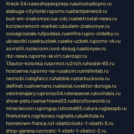
itrack-24.ru
sexshopexpress.ru
autostudiopro.ru
alabuga-cityhotel.ru
pornv.ru
atlantpereezd.ru
bud-em-znakomye.ru
a-cdc.ru
elektrostal-news.ru
korolevremont-market.ru
budem-znakomye.ru
oooagrosnab.ru
fpodaso.ru
emfire.ru
pro-otdelky.ru
ukrasotki.ru
seksuzbek.ru
seks-uzbek.ru
porno-vk.ru
sovratili.ru
olecoon.ru
vd-dosug.ru
adonyev.ru
rbc-news.ru
porno-skvirt.ru
krospr.ru
13autor-kolonka.ru
sormol.ru
2rich.ru
hostel-65.ru
hostserve.ru
porno-na-russkom.ru
mishinlab.ru
neznobi.ru
bigfatcc.ru
habble.ru
starbucksvia.ru
delfinet.ru
silvernano.ru
elestal.ru
vektor-doroga.ru
velotrenajery.ru
pronso54.ru
lenasever.ru
lovinskix.ru
show-pets.ru
smartnews03.ru
discofoxworld.ru
miraclecoon.ru
pongup.ru
hostel65.ru
liura.ru
glasspb.ru
firehunters.ru
gribowo.ru
gnalis.ru
bulkitula.ru
hometown-france.ru
1-xbeticricetc-1-xbetti-5.ru
shop-garena.ru
cricetc-1-xbetr-1-xbetcc-2.ru