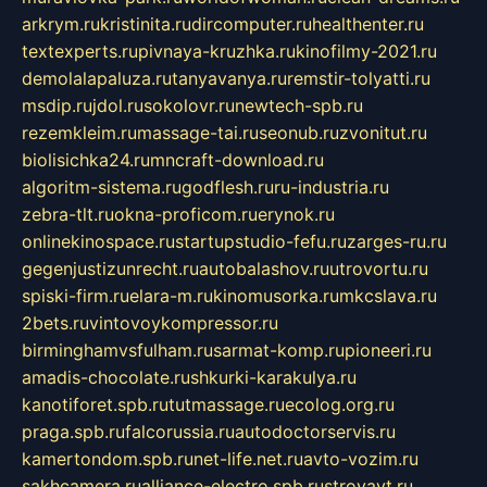
arkrym.ru
kristinita.ru
dircomputer.ru
healthenter.ru
textexperts.ru
pivnaya-kruzhka.ru
kinofilmy-2021.ru
demolalapaluza.ru
tanyavanya.ru
remstir-tolyatti.ru
msdip.ru
jdol.ru
sokolovr.ru
newtech-spb.ru
rezemkleim.ru
massage-tai.ru
seonub.ru
zvonitut.ru
biolisichka24.ru
mncraft-download.ru
algoritm-sistema.ru
godflesh.ru
ru-industria.ru
zebra-tlt.ru
okna-proficom.ru
erynok.ru
onlinekinospace.ru
startupstudio-fefu.ru
zarges-ru.ru
gegenjustizunrecht.ru
autobalashov.ru
utrovortu.ru
spiski-firm.ru
elara-m.ru
kinomusorka.ru
mkcslava.ru
2bets.ru
vintovoykompressor.ru
birminghamvsfulham.ru
sarmat-komp.ru
pioneeri.ru
amadis-chocolate.ru
shkurki-karakulya.ru
kanotiforet.spb.ru
tutmassage.ru
ecolog.org.ru
praga.spb.ru
falcorussia.ru
autodoctorservis.ru
kamertondom.spb.ru
net-life.net.ru
avto-vozim.ru
sakhcamera.ru
alliance-electro.spb.ru
stroyavt.ru