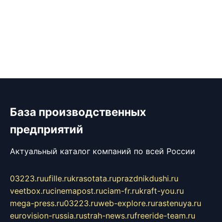
База производственных
предприятий
Актуальный каталог компаний по всей России
03223.ru
ufille.ru
krasotata.ru
prazdnikdushi.ru
veetbox.ru
cinemapost.ru
ciam-fr.ru
kraft-you.ru
mega-press.ru
03223.ru
web-explore.ru
rastenuya.ru
eurovision-russia.ru
strah-news.ru
freeride-team.ru