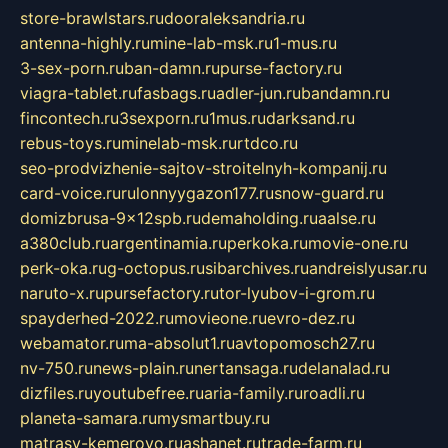
store-brawlstars.ru
dooraleksandria.ru
antenna-highly.ru
mine-lab-msk.ru
1-mus.ru
3-sex-porn.ru
ban-damn.ru
purse-factory.ru
viagra-tablet.ru
fasbags.ru
adler-jun.ru
bandamn.ru
fincontech.ru
3sexporn.ru
1mus.ru
darksand.ru
rebus-toys.ru
minelab-msk.ru
rtdco.ru
seo-prodvizhenie-sajtov-stroitelnyh-kompanij.ru
card-voice.ru
rulonnyygazon177.ru
snow-guard.ru
domizbrusa-9x12spb.ru
demaholding.ru
aalse.ru
a380club.ru
argentinamia.ru
perkoka.ru
movie-one.ru
perk-oka.ru
g-octopus.ru
sibarchives.ru
andreislyusar.ru
naruto-x.ru
pursefactory.ru
tor-lyubov-i-grom.ru
spayderhed-2022.ru
movieone.ru
evro-dez.ru
webamator.ru
ma-absolut1.ru
avtopomosch27.ru
nv-750.ru
news-plain.ru
nertansaga.ru
delanalad.ru
dizfiles.ru
youtubefree.ru
aria-family.ru
roadli.ru
planeta-samara.ru
mysmartbuy.ru
matrasy-kemerovo.ru
ashanet.ru
trade-farm.ru