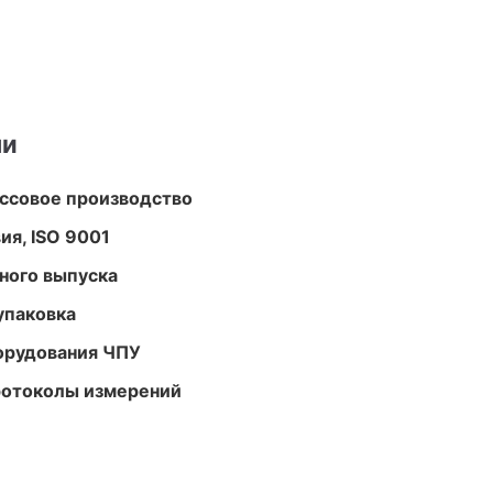
ми
ассовое производство
ия, ISO 9001
ного выпуска
упаковка
орудования ЧПУ
ротоколы измерений