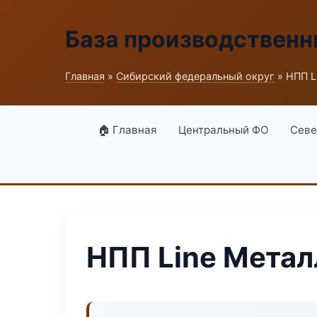
База производственн
Главная
»
Сибирский федеральный округ
» НПП L
🏠 Главная
Центральный ФО
Севе
НПП Line Метал