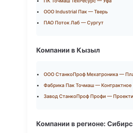
ПК Точмаш ТехРесурс — Уфа
ООО Industrial Пак — Тверь
ПАО Поток Лаб — Сургут
Компании в Кызыл
ООО СтанкоПроф Мехатроника — Пла
Фабрика Пак Точмаш — Контрактное
Завод СтанкоПроф Профи — Проектир
Компании в регионе: Сибир