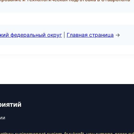
ский федеральный округ
|
Главная страница
→
риятий
сии