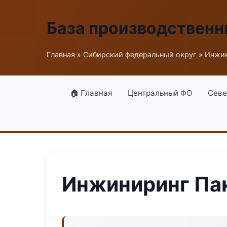
База производственн
Главная
»
Сибирский федеральный округ
» Инжин
🏠 Главная
Центральный ФО
Севе
Инжиниринг Па