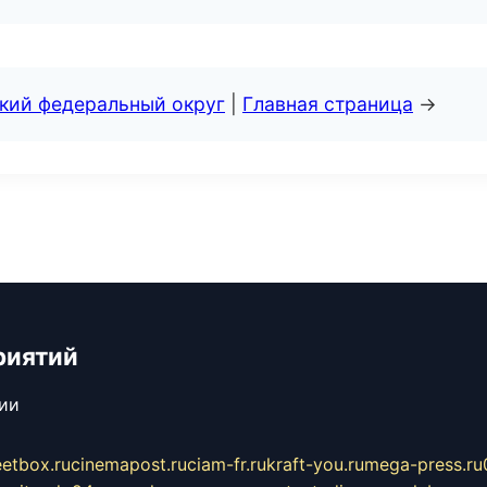
ский федеральный округ
|
Главная страница
→
риятий
сии
eetbox.ru
cinemapost.ru
ciam-fr.ru
kraft-you.ru
mega-press.ru