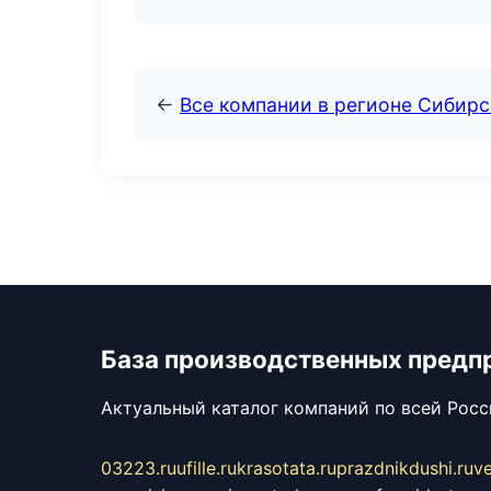
←
Все компании в регионе Сибир
База производственных предп
Актуальный каталог компаний по всей Рос
03223.ru
ufille.ru
krasotata.ru
prazdnikdushi.ru
v