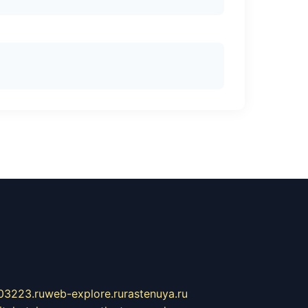
03223.ru
web-explore.ru
rastenuya.ru