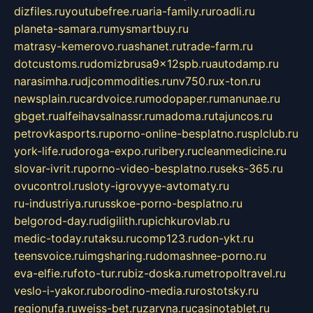
dizfiles.ru
youtubefree.ru
aria-family.ru
roadli.ru
planeta-samara.ru
mysmartbuy.ru
matrasy-kemerovo.ru
ashanet.ru
trade-farm.ru
dotcustoms.ru
domizbrusa9x12spb.ru
autodamp.ru
narasimha.ru
djcommodities.ru
nv750.ru
x-ton.ru
newsplain.ru
cardvoice.ru
modopaper.ru
manunae.ru
gbget.ru
alfeihavsalnassr.ru
madoma.ru
tajuncos.ru
petrovkasports.ru
porno-online-besplatno.ru
splclub.ru
york-life.ru
doroga-expo.ru
ribery.ru
cleanmedicine.ru
slovar-ivrit.ru
porno-video-besplatno.ru
seks-365.ru
ovucontrol.ru
sloty-igrovyye-avtomaty.ru
ru-industriya.ru
russkoe-porno-besplatno.ru
belgorod-day.ru
digilith.ru
pichkurovlab.ru
medic-today.ru
taksu.ru
comp123.ru
don-ykt.ru
teensvoice.ru
imgsharing.ru
domashnee-porno.ru
eva-elfie.ru
foto-tur.ru
biz-doska.ru
metropoltravel.ru
veslo-i-yakor.ru
borodino-media.ru
rostotsky.ru
regionufa.ru
weiss-bet.ru
zaryna.ru
casinotablet.ru