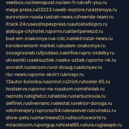
veetbox.ru
cinemapost.ru
ciam-fr.ru
kraft-you.ru
mega-press.ru
03223.ru
web-explore.ru
rastenuya.ru
eurovision-russia.ru
strah-news.ru
freeride-team.ru
itrack-24.ru
sexshopexpress.ru
autostudiopro.ru
alabuga-cityhotel.ru
pornv.ru
atlantpereezd.ru
bud-em-znakomye.ru
a-cdc.ru
elektrostal-news.ru
korolevremont-market.ru
budem-znakomye.ru
oooagrosnab.ru
fpodaso.ru
emfire.ru
pro-otdelky.ru
ukrasotki.ru
seksuzbek.ru
seks-uzbek.ru
porno-vk.ru
sovratili.ru
olecoon.ru
vd-dosug.ru
adonyev.ru
rbc-news.ru
porno-skvirt.ru
krospr.ru
13autor-kolonka.ru
sormol.ru
2rich.ru
hostel-65.ru
hostserve.ru
porno-na-russkom.ru
mishinlab.ru
neznobi.ru
bigfatcc.ru
habble.ru
starbucksvia.ru
delfinet.ru
silvernano.ru
elestal.ru
vektor-doroga.ru
velotrenajery.ru
pronso54.ru
lenasever.ru
lovinskix.ru
show-pets.ru
smartnews03.ru
discofoxworld.ru
miraclecoon.ru
pongup.ru
hostel65.ru
liura.ru
glasspb.ru