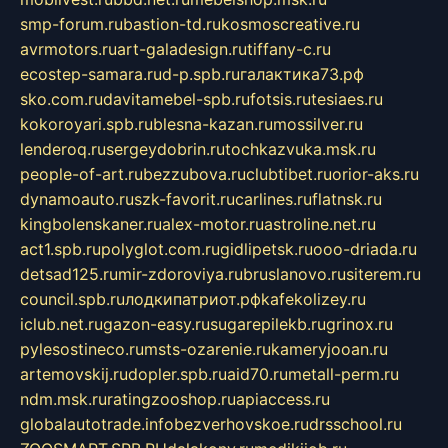
smp-forum.ru
bastion-td.ru
kosmoscreative.ru
avrmotors.ru
art-galadesign.ru
tiffany-c.ru
ecostep-samara.ru
d-p.spb.ru
галактика73.рф
sko.com.ru
davitamebel-spb.ru
fotsis.ru
tesiaes.ru
kokoroyari.spb.ru
blesna-kazan.ru
mossilver.ru
lenderoq.ru
sergeydobrin.ru
tochkazvuka.msk.ru
people-of-art.ru
bezzubova.ru
clubtibet.ru
orior-aks.ru
dynamoauto.ru
szk-favorit.ru
carlines.ru
flatnsk.ru
kingbolenskaner.ru
alex-motor.ru
astroline.net.ru
act1.spb.ru
polyglot.com.ru
gidlipetsk.ru
ooo-driada.ru
detsad125.ru
mir-zdoroviya.ru
bruslanovo.ru
siterem.ru
council.spb.ru
лодкипатриот.рф
kafekolizey.ru
iclub.net.ru
gazon-easy.ru
sugarepilekb.ru
grinox.ru
pylesostineco.ru
msts-ozarenie.ru
kameryjooan.ru
artemovskij.ru
dopler.spb.ru
aid70.ru
metall-perm.ru
ndm.msk.ru
ratingzooshop.ru
apiaccess.ru
globalautotrade.info
bezverhovskoe.ru
drsschool.ru