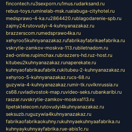
fincontech.ru
3sexporn.ru
1mus.ru
darksand.ru
rebus-toys.ru
minelab-msk.ru
alabuga-cityhotel.ru
medsprawo-4-ka.ru
2864420.ru
blagodarenie-spb.ru
zajmy24.ru
tovudyi-4-kuhnyanazakaz.ru
brazzerscom.ru
medsprawo4ka.ru
xehyroo5kuhnyanazakaz.ru
fabrikayfabrikaefabrika.ru
vskrytie-zamkov-moskva-113.ru
biletnadom.ru
zed-online.ru
pimchax.ru
brazzers-hd.ru
z-host.ru
kitubeu2kuhnyanazakaz.ru
naperekate.ru
kuhnyaofabrikaufabrik.ru
kitubeu-2-kuhnyanazakaz.ru
xehyroo-5-kuhnyanazakaz.ru
cs-68.ru
guzywia-4-kuhnyanazakaz.ru
mir-tk.ru
vlknrussia.ru
cs68.ru
vladivostok-map.ru
video-seks.ru
bankaribi.ru
raszar.ru
vskrytie-zamkov-moskva113.ru
lipetsktelecom.ru
tovudyi4kuhnyanazakaz.ru
seksuzb.ru
guzywia4kuhnyanazakaz.ru
fabrikaofabrikaokuhny.ru
kuhnyaekuhnyaafabrika.ru
kuhnyaykuhnyayfabrika.ru
e-abis1c.ru