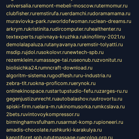
universalia.ru
remont-mebeli-moscow.ru
termomur.ru
clubfisher.ru
remstirufa.ru
erdamchi.ru
doramamama.ru
muraviovka-park.ru
worldofwoman.ru
clean-dreams.ru
arkrym.ru
kristinita.ru
dircomputer.ru
healthenter.ru
textexperts.ru
pivnaya-kruzhka.ru
kinofilmy-2021.ru
demolalapaluza.ru
tanyavanya.ru
remstir-tolyatti.ru
msdip.ru
jdol.ru
sokolovr.ru
newtech-spb.ru
rezemkleim.ru
massage-tai.ru
seonub.ru
zvonitut.ru
biolisichka24.ru
mncraft-download.ru
algoritm-sistema.ru
godflesh.ru
ru-industria.ru
zebra-tlt.ru
okna-proficom.ru
erynok.ru
onlinekinospace.ru
startupstudio-fefu.ru
zarges-ru.ru
gegenjustizunrecht.ru
autobalashov.ru
utrovortu.ru
spiski-firm.ru
elara-m.ru
kinomusorka.ru
mkcslava.ru
2bets.ru
vintovoykompressor.ru
birminghamvsfulham.ru
sarmat-komp.ru
pioneeri.ru
amadis-chocolate.ru
shkurki-karakulya.ru
kanotiforet.spb.ru
tutmassage.ru
ecolog.org.ru