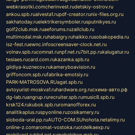
webkrasotki.com
cherinvest.ru
detskiy-ostrov.ru
ankou.spb.ru
alvesta1.ru
pdf-creator.ru
nix-files.org.ru
sakhatoday.ru
elektrikersymboler.ru
sputnikyes.ru
golf2club.msk.ru
aeforums.ru
zallclub.ru
multimodal.msk.ru
habaigry.ru
haikko.ru
sobakopedia.ru
isz-fest.ru
ewnc.info
screensaver-clock.net.ru
volnav.spb.ru
comnat.ru
npf.net.ru
7bit.pp.ru
kalugatur.ru
tesiaes.ru
card.com.ru
kazanka.spb.ru
gildiya-kuznecov.ru
kameryboavision.ru
griffoncom.spb.ru
fabrika-emotsiy.ru
PARK-MATROSOVA.RU
agat.spb.ru
avtoyurist-moskva1.ru
hardware.org.ru
схема-авто.рф
dg-lab.ru
angrup.ru
recruiter.spb.ru
music8.spb.ru
krsk124.ru
kubok.spb.ru
romanofforex.ru
analitikaplus.ru
spyonline.ru
zosikamery.ru
sloboda-ural.pp.ru
AUTO-COM.SU
hohota.net
alimy.ru
online-z.com
aromat-vostoka.ru
otdelkaexp.ru
mobilvest.ru
bbd.net.ru
mebelshop.msk.ru