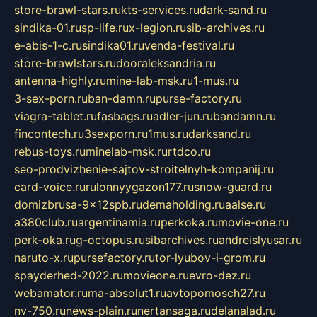
store-brawl-stars.ru
kts-services.ru
dark-sand.ru
sindika-01.ru
sp-life.ru
x-legion.ru
sib-archives.ru
e-abis-1-c.ru
sindika01.ru
venda-festival.ru
store-brawlstars.ru
dooraleksandria.ru
antenna-highly.ru
mine-lab-msk.ru
1-mus.ru
3-sex-porn.ru
ban-damn.ru
purse-factory.ru
viagra-tablet.ru
fasbags.ru
adler-jun.ru
bandamn.ru
fincontech.ru
3sexporn.ru
1mus.ru
darksand.ru
rebus-toys.ru
minelab-msk.ru
rtdco.ru
seo-prodvizhenie-sajtov-stroitelnyh-kompanij.ru
card-voice.ru
rulonnyygazon177.ru
snow-guard.ru
domizbrusa-9x12spb.ru
demaholding.ru
aalse.ru
a380club.ru
argentinamia.ru
perkoka.ru
movie-one.ru
perk-oka.ru
g-octopus.ru
sibarchives.ru
andreislyusar.ru
naruto-x.ru
pursefactory.ru
tor-lyubov-i-grom.ru
spayderhed-2022.ru
movieone.ru
evro-dez.ru
webamator.ru
ma-absolut1.ru
avtopomosch27.ru
nv-750.ru
news-plain.ru
nertansaga.ru
delanalad.ru