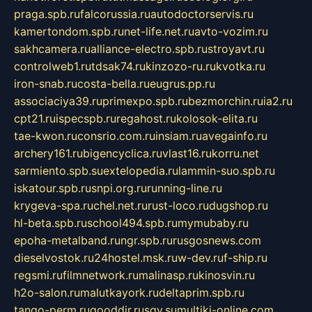
praga.spb.ru
falcorussia.ru
autodoctorservis.ru
kamertondom.spb.ru
net-life.net.ru
avto-vozim.ru
sakhcamera.ru
alliance-electro.spb.ru
stroyavt.ru
controlweb1.ru
tdsak74.ru
kinzozo-ru.ru
kvotka.ru
iron-snab.ru
costa-bella.ru
eugrus.pp.ru
associaciya39.ru
primexpo.spb.ru
bezmorchin.ru
ia2.ru
cpt21.ru
ispecspb.ru
regahost.ru
kolosok-elita.ru
tae-kwon.ru
consrio.com.ru
insiam.ru
avegainfo.ru
archery161.ru
bigencyclica.ru
vlast16.ru
korru.net
sarmiento.spb.su
extelopedia.ru
lammin-suo.spb.ru
iskatour.spb.ru
snpi.org.ru
running-line.ru
krygeva-spa.ru
chel.net.ru
rust-loco.ru
dugshop.ru
hl-beta.spb.ru
school494.spb.ru
mymubaby.ru
epoha-metalband.ru
ngr.spb.ru
rusgosnews.com
dieselvostok.ru
24hostel.msk.ru
w-dev.ru
f-ship.ru
regsmi.ru
filmnetwork.ru
malinasp.ru
kinosvin.ru
h2o-salon.ru
malutkayork.ru
deltaprim.spb.ru
tango-perm.ru
gooddir.ru
sgv.su
multiki-online.com