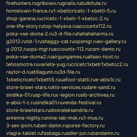
firehunters.ru
gribowo.ru
gnalis.ru
bulkitula.ru
hometown-france.ru
1-xbeticricetc-1-xbetti-5.ru
shop-garena.ru
cricetc-1-xbetr-1-xbetcc-2.ru
one-life-story.ru
top-halyava.ru
accounts112.ru
poka-vse-doma-2.ru
3-d-file.ru
hahahaharms.ru
g2012.ru
tst-1.ru
shaggy-cat.ru
opsmgr.ru
ev-gallery.ru
g-2012.ru
ops-mgr.ru
accounts-112.ru
csm-demo.ru
poka-vse-doma2.ru
airgungames.ru
allseo-host.ru
tehosmotre.ru
varieta-yug.ru
cricetc1xbetr1xbetcc2.ru
raytor-d.ru
atillagunn.ru
3d-file.ru
1xbeticricetc1xbetti5.ru
uafoot-statti.ru
e-abis1c.ru
store-brawl-stars.ru
kts-services.ru
dark-sand.ru
sindika-01.ru
sp-life.ru
x-legion.ru
sib-archives.ru
e-abis-1-c.ru
sindika01.ru
venda-festival.ru
store-brawlstars.ru
dooraleksandria.ru
antenna-highly.ru
mine-lab-msk.ru
1-mus.ru
3-sex-porn.ru
ban-damn.ru
purse-factory.ru
viagra-tablet.ru
fasbags.ru
adler-jun.ru
bandamn.ru