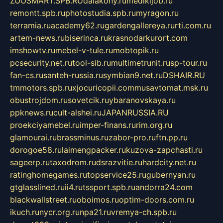
ZOOSMART.SPB.RU
dalakony.ru
medikijob.ru
remontt.spb.ru
photostudia.spb.ru
myragon.ru
terramia.ru
academy62.ru
gardengallereya.ru
rti.com.ru
artem-news.ru
biserinca.ru
krasnodarkurort.com
imshowtv.ru
mebel-v-tule.ru
mobtopik.ru
pcsecurity.net.ru
tool-sib.ru
multimetrunit.ru
sp-tour.ru
fan-cs.ru
santeh-russia.ru
symbian9.net.ru
DSHAIR.RU
tmmotors.spb.ru
xjocuricopii.com
musavtomat.msk.ru
obustrojdom.ru
sovetcik.ru
ybaranovskaya.ru
ppknews.ru
cult-alshei.ru
JAPANRUSSIA.RU
proekciyamebel.ru
imper-finans.ru
rim.org.ru
glamourai.ru
brassminus.ru
zabor-pro.ru
ftn.pp.ru
dorogoe58.ru
laimengpacker.ru
kuzova-zapchasti.ru
sageerp.ru
taxodrom.ru
dsrazvitie.ru
hardcity.net.ru
ratinghomegames.ru
topservice25.ru
gubernyan.ru
gtglasslined.ru
ii4.ru
tssport.spb.ru
andorra24.com
blackwallstreet.ru
oboimos.ru
optim-doors.com.ru
ikuch.ru
nycr.org.ru
npa21.ru
vremya-ch.spb.ru