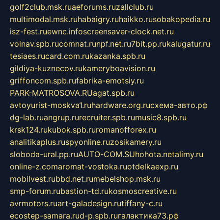
golf2club.msk.ru
aeforums.ru
zallclub.ru
multimodal.msk.ru
habaigry.ru
haikko.ru
sobakopedia.ru
isz-fest.ru
ewnc.info
screensaver-clock.net.ru
volnav.spb.ru
comnat.ru
npf.net.ru
7bit.pp.ru
kalugatur.ru
tesiaes.ru
card.com.ru
kazanka.spb.ru
gildiya-kuznecov.ru
kameryboavision.ru
griffoncom.spb.ru
fabrika-emotsiy.ru
PARK-MATROSOVA.RU
agat.spb.ru
avtoyurist-moskva1.ru
hardware.org.ru
схема-авто.рф
dg-lab.ru
angrup.ru
recruiter.spb.ru
music8.spb.ru
krsk124.ru
kubok.spb.ru
romanofforex.ru
analitikaplus.ru
spyonline.ru
zosikamery.ru
sloboda-ural.pp.ru
AUTO-COM.SU
hohota.net
alimy.ru
online-z.com
aromat-vostoka.ru
otdelkaexp.ru
mobilvest.ru
bbd.net.ru
mebelshop.msk.ru
smp-forum.ru
bastion-td.ru
kosmoscreative.ru
avrmotors.ru
art-galadesign.ru
tiffany-c.ru
ecostep-samara.ru
d-p.spb.ru
галактика73.рф