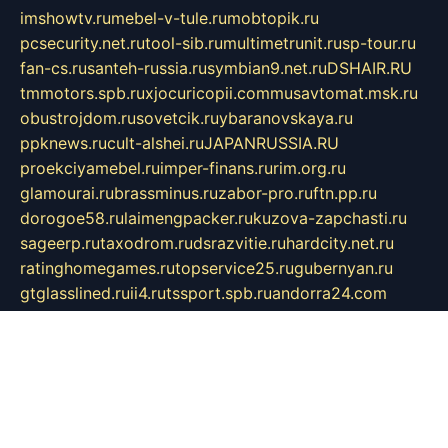
imshowtv.ru
mebel-v-tule.ru
mobtopik.ru
pcsecurity.net.ru
tool-sib.ru
multimetrunit.ru
sp-tour.ru
fan-cs.ru
santeh-russia.ru
symbian9.net.ru
DSHAIR.RU
tmmotors.spb.ru
xjocuricopii.com
musavtomat.msk.ru
obustrojdom.ru
sovetcik.ru
ybaranovskaya.ru
ppknews.ru
cult-alshei.ru
JAPANRUSSIA.RU
proekciyamebel.ru
imper-finans.ru
rim.org.ru
glamourai.ru
brassminus.ru
zabor-pro.ru
ftn.pp.ru
dorogoe58.ru
laimengpacker.ru
kuzova-zapchasti.ru
sageerp.ru
taxodrom.ru
dsrazvitie.ru
hardcity.net.ru
ratinghomegames.ru
topservice25.ru
gubernyan.ru
gtglasslined.ru
ii4.ru
tssport.spb.ru
andorra24.com
blackwallstreet.ru
oboimos.ru
optim-doors.com.ru
ikuch.ru
nycr.org.ru
npa21.ru
vremya-ch.spb.ru
desert000.ru
ivtorgi.ru
ifiori.ru
catalog-statei.ru
dcv.org.ru
spetsmaster174.ru
ipkameryhiseeu.ru
dum26.ru
ruspol.spb.ru
fr-opendp.ru
kam-solnyshko.ru
cheyenne-arapaho.ru
sevzapmetal.spb.ru