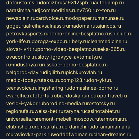
dotcustoms.ru
domizbrusa9x12spb.ru
autodamp.ru
narasimha.ru
djcommodities.ru
nv750.ru
x-ton.ru
newsplain.ru
cardvoice.ru
modopaper.ru
manunae.ru
gbget.ru
alfeihavsalnassr.ru
madoma.ru
tajuncos.ru
petrovkasports.ru
porno-online-besplatno.ru
splclub.ru
york-life.ru
doroga-expo.ru
ribery.ru
cleanmedicine.ru
slovar-ivrit.ru
porno-video-besplatno.ru
seks-365.ru
ovucontrol.ru
sloty-igrovyye-avtomaty.ru
ru-industriya.ru
russkoe-porno-besplatno.ru
belgorod-day.ru
digilith.ru
pichkurovlab.ru
medic-today.ru
taksu.ru
comp123.ru
don-ykt.ru
teensvoice.ru
imgsharing.ru
domashnee-porno.ru
eva-elfie.ru
foto-tur.ru
biz-doska.ru
metropoltravel.ru
veslo-i-yakor.ru
borodino-media.ru
rostotsky.ru
regionufa.ru
weiss-bet.ru
zaryna.ru
casinotablet.ru
universalia.ru
remont-mebeli-moscow.ru
termomur.ru
clubfisher.ru
remstirufa.ru
erdamchi.ru
doramamama.ru
muraviovka-park.ru
worldofwoman.ru
clean-dreams.ru