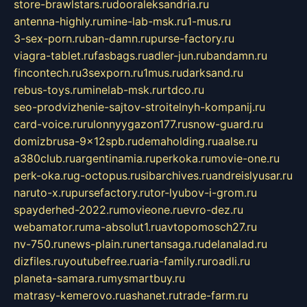
store-brawlstars.ru
dooraleksandria.ru
antenna-highly.ru
mine-lab-msk.ru
1-mus.ru
3-sex-porn.ru
ban-damn.ru
purse-factory.ru
viagra-tablet.ru
fasbags.ru
adler-jun.ru
bandamn.ru
fincontech.ru
3sexporn.ru
1mus.ru
darksand.ru
rebus-toys.ru
minelab-msk.ru
rtdco.ru
seo-prodvizhenie-sajtov-stroitelnyh-kompanij.ru
card-voice.ru
rulonnyygazon177.ru
snow-guard.ru
domizbrusa-9x12spb.ru
demaholding.ru
aalse.ru
a380club.ru
argentinamia.ru
perkoka.ru
movie-one.ru
perk-oka.ru
g-octopus.ru
sibarchives.ru
andreislyusar.ru
naruto-x.ru
pursefactory.ru
tor-lyubov-i-grom.ru
spayderhed-2022.ru
movieone.ru
evro-dez.ru
webamator.ru
ma-absolut1.ru
avtopomosch27.ru
nv-750.ru
news-plain.ru
nertansaga.ru
delanalad.ru
dizfiles.ru
youtubefree.ru
aria-family.ru
roadli.ru
planeta-samara.ru
mysmartbuy.ru
matrasy-kemerovo.ru
ashanet.ru
trade-farm.ru