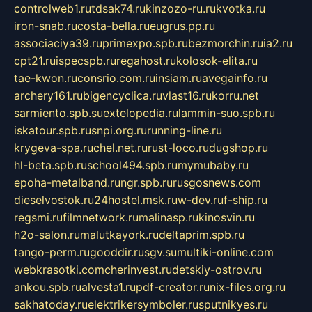
controlweb1.ru
tdsak74.ru
kinzozo-ru.ru
kvotka.ru
iron-snab.ru
costa-bella.ru
eugrus.pp.ru
associaciya39.ru
primexpo.spb.ru
bezmorchin.ru
ia2.ru
cpt21.ru
ispecspb.ru
regahost.ru
kolosok-elita.ru
tae-kwon.ru
consrio.com.ru
insiam.ru
avegainfo.ru
archery161.ru
bigencyclica.ru
vlast16.ru
korru.net
sarmiento.spb.su
extelopedia.ru
lammin-suo.spb.ru
iskatour.spb.ru
snpi.org.ru
running-line.ru
krygeva-spa.ru
chel.net.ru
rust-loco.ru
dugshop.ru
hl-beta.spb.ru
school494.spb.ru
mymubaby.ru
epoha-metalband.ru
ngr.spb.ru
rusgosnews.com
dieselvostok.ru
24hostel.msk.ru
w-dev.ru
f-ship.ru
regsmi.ru
filmnetwork.ru
malinasp.ru
kinosvin.ru
h2o-salon.ru
malutkayork.ru
deltaprim.spb.ru
tango-perm.ru
gooddir.ru
sgv.su
multiki-online.com
webkrasotki.com
cherinvest.ru
detskiy-ostrov.ru
ankou.spb.ru
alvesta1.ru
pdf-creator.ru
nix-files.org.ru
sakhatoday.ru
elektrikersymboler.ru
sputnikyes.ru