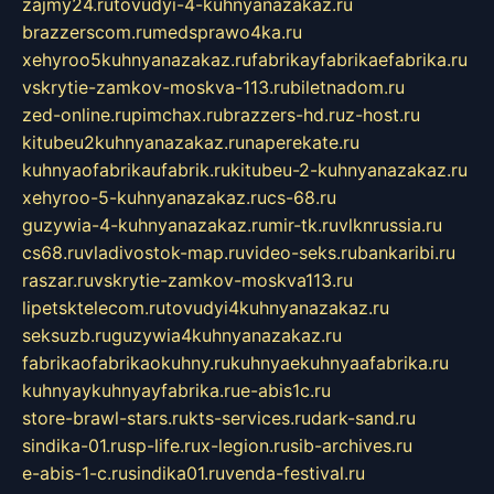
zajmy24.ru
tovudyi-4-kuhnyanazakaz.ru
brazzerscom.ru
medsprawo4ka.ru
xehyroo5kuhnyanazakaz.ru
fabrikayfabrikaefabrika.ru
vskrytie-zamkov-moskva-113.ru
biletnadom.ru
zed-online.ru
pimchax.ru
brazzers-hd.ru
z-host.ru
kitubeu2kuhnyanazakaz.ru
naperekate.ru
kuhnyaofabrikaufabrik.ru
kitubeu-2-kuhnyanazakaz.ru
xehyroo-5-kuhnyanazakaz.ru
cs-68.ru
guzywia-4-kuhnyanazakaz.ru
mir-tk.ru
vlknrussia.ru
cs68.ru
vladivostok-map.ru
video-seks.ru
bankaribi.ru
raszar.ru
vskrytie-zamkov-moskva113.ru
lipetsktelecom.ru
tovudyi4kuhnyanazakaz.ru
seksuzb.ru
guzywia4kuhnyanazakaz.ru
fabrikaofabrikaokuhny.ru
kuhnyaekuhnyaafabrika.ru
kuhnyaykuhnyayfabrika.ru
e-abis1c.ru
store-brawl-stars.ru
kts-services.ru
dark-sand.ru
sindika-01.ru
sp-life.ru
x-legion.ru
sib-archives.ru
e-abis-1-c.ru
sindika01.ru
venda-festival.ru