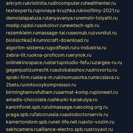
arkrym.ru
kristinita.ru
dircomputer.ru
healthenter.ru
textexperts.ru
pivnaya-kruzhka.ru
kinofilmy-2021.ru
demolalapaluza.ru
tanyavanya.ru
remstir-tolyatti.ru
msdip.ru
jdol.ru
sokolovr.ru
newtech-spb.ru
rezemkleim.ru
massage-tai.ru
seonub.ru
zvonitut.ru
biolisichka24.ru
mncraft-download.ru
algoritm-sistema.ru
godflesh.ru
ru-industria.ru
zebra-tlt.ru
okna-proficom.ru
erynok.ru
onlinekinospace.ru
startupstudio-fefu.ru
zarges-ru.ru
gegenjustizunrecht.ru
autobalashov.ru
utrovortu.ru
spiski-firm.ru
elara-m.ru
kinomusorka.ru
mkcslava.ru
2bets.ru
vintovoykompressor.ru
birminghamvsfulham.ru
sarmat-komp.ru
pioneeri.ru
amadis-chocolate.ru
shkurki-karakulya.ru
kanotiforet.spb.ru
tutmassage.ru
ecolog.org.ru
praga.spb.ru
falcorussia.ru
autodoctorservis.ru
kamertondom.spb.ru
net-life.net.ru
avto-vozim.ru
sakhcamera.ru
alliance-electro.spb.ru
stroyavt.ru