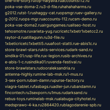
one-life-story.ru
top-halyava.ru
accounts112.ru
poka-vse-doma-2.ru
3-d-file.ru
hahahaharms.ru
g2012.ru
tst-1.ru
shaggy-cat.ru
opsmgr.ru
ev-gallery.ru
g-2012.ru
ops-mgr.ru
accounts-112.ru
csm-demo.ru
poka-vse-doma2.ru
airgungames.ru
allseo-host.ru
tehosmotre.ru
varieta-yug.ru
cricetc1xbetr1xbetcc2.ru
raytor-d.ru
atillagunn.ru
3d-file.ru
1xbeticricetc1xbetti5.ru
uafoot-statti.ru
e-abis1c.ru
store-brawl-stars.ru
kts-services.ru
dark-sand.ru
sindika-01.ru
sp-life.ru
x-legion.ru
sib-archives.ru
e-abis-1-c.ru
sindika01.ru
venda-festival.ru
store-brawlstars.ru
dooraleksandria.ru
antenna-highly.ru
mine-lab-msk.ru
1-mus.ru
3-sex-porn.ru
ban-damn.ru
purse-factory.ru
viagra-tablet.ru
fasbags.ru
adler-jun.ru
bandamn.ru
fincontech.ru
3sexporn.ru
1mus.ru
darksand.ru
rebus-toys.ru
minelab-msk.ru
alabuga-cityhotel.ru
medsprawo-4-ka.ru
2864420.ru
blagodarenie-spb.ru