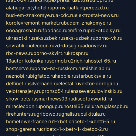
alabuga-cityhotel.ru
pornv.ru
atlantpereezd.ru
bud-em-znakomye.ru
a-cdc.ru
elektrostal-news.ru
korolevremont-market.ru
budem-znakomye.ru
oooagrosnab.ru
fpodaso.ru
emfire.ru
pro-otdelky.ru
ukrasotki.ru
seksuzbek.ru
seks-uzbek.ru
porno-vk.ru
sovratili.ru
olecoon.ru
vd-dosug.ru
adonyev.ru
rbc-news.ru
porno-skvirt.ru
krospr.ru
13autor-kolonka.ru
sormol.ru
2rich.ru
hostel-65.ru
hostserve.ru
porno-na-russkom.ru
mishinlab.ru
neznobi.ru
bigfatcc.ru
habble.ru
starbucksvia.ru
delfinet.ru
silvernano.ru
elestal.ru
vektor-doroga.ru
velotrenajery.ru
pronso54.ru
lenasever.ru
lovinskix.ru
show-pets.ru
smartnews03.ru
discofoxworld.ru
miraclecoon.ru
pongup.ru
hostel65.ru
liura.ru
glasspb.ru
firehunters.ru
gribowo.ru
gnalis.ru
bulkitula.ru
hometown-france.ru
1-xbeticricetc-1-xbetti-5.ru
shop-garena.ru
cricetc-1-xbetr-1-xbetcc-2.ru