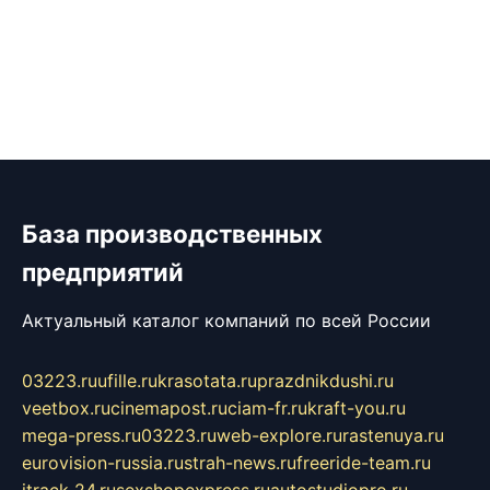
База производственных
предприятий
Актуальный каталог компаний по всей России
03223.ru
ufille.ru
krasotata.ru
prazdnikdushi.ru
veetbox.ru
cinemapost.ru
ciam-fr.ru
kraft-you.ru
mega-press.ru
03223.ru
web-explore.ru
rastenuya.ru
eurovision-russia.ru
strah-news.ru
freeride-team.ru
itrack-24.ru
sexshopexpress.ru
autostudiopro.ru