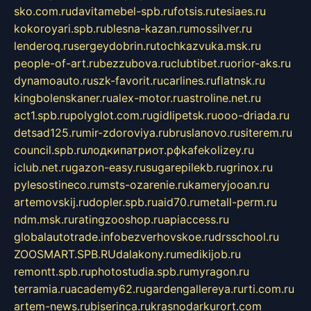
sko.com.ru
davitamebel-spb.ru
fotsis.ru
tesiaes.ru
kokoroyari.spb.ru
blesna-kazan.ru
mossilver.ru
lenderoq.ru
sergeydobrin.ru
tochkazvuka.msk.ru
people-of-art.ru
bezzubova.ru
clubtibet.ru
orior-aks.ru
dynamoauto.ru
szk-favorit.ru
carlines.ru
flatnsk.ru
kingbolenskaner.ru
alex-motor.ru
astroline.net.ru
act1.spb.ru
polyglot.com.ru
gidlipetsk.ru
ooo-driada.ru
detsad125.ru
mir-zdoroviya.ru
bruslanovo.ru
siterem.ru
council.spb.ru
лодкипатриот.рф
kafekolizey.ru
iclub.net.ru
gazon-easy.ru
sugarepilekb.ru
grinox.ru
pylesostineco.ru
msts-ozarenie.ru
kameryjooan.ru
artemovskij.ru
dopler.spb.ru
aid70.ru
metall-perm.ru
ndm.msk.ru
ratingzooshop.ru
apiaccess.ru
globalautotrade.info
bezverhovskoe.ru
drsschool.ru
ZOOSMART.SPB.RU
dalakony.ru
medikijob.ru
remontt.spb.ru
photostudia.spb.ru
myragon.ru
terramia.ru
academy62.ru
gardengallereya.ru
rti.com.ru
artem-news.ru
biserinca.ru
krasnodarkurort.com