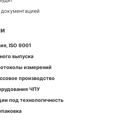
аудит
е документацией
ми
ия, ISO 9001
ного выпуска
ротоколы измерений
ассовое производство
орудования ЧПУ
ции под технологичность
упаковка