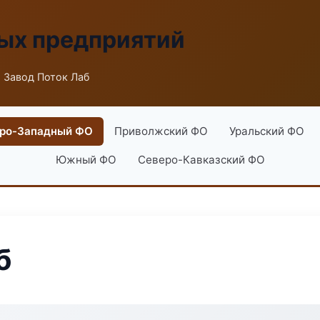
ых предприятий
 Завод Поток Лаб
ро-Западный ФО
Приволжский ФО
Уральский ФО
Южный ФО
Северо-Кавказский ФО
б