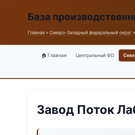
База производственн
Главная
»
Северо-Западный федеральный округ
»
🏠 Главная
Центральный ФО
Севе
Завод Поток Ла