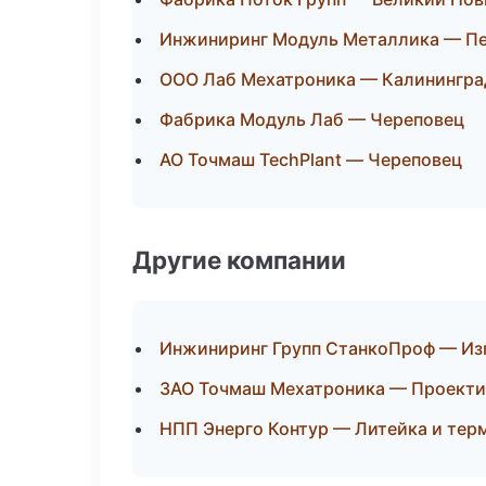
Инжиниринг Модуль Металлика — П
ООО Лаб Мехатроника — Калинингра
Фабрика Модуль Лаб — Череповец
АО Точмаш TechPlant — Череповец
Другие компании
Инжиниринг Групп СтанкоПроф — Изг
ЗАО Точмаш Мехатроника — Проектир
НПП Энерго Контур — Литейка и тер