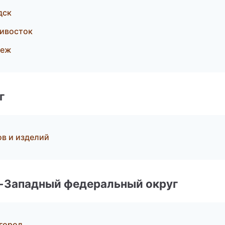
дск
ивосток
неж
г
в и изделий
о-Западный федеральный округ
город