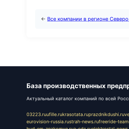
←
Все компании в регионе Север
База производственных предп
Актуальный каталог компаний по всей Рос
03223.ru
ufille.ru
krasotata.ru
prazdnikdushi.ru
v
eurovision-russia.ru
strah-news.ru
freeride-team
bud-em-znakomye.ru
a-cdc.ru
elektrostal-news.