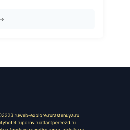
→
03223.ru
web-explore.ru
rastenuya.ru
tyhotel.ru
pornv.ru
atlantpereezd.ru
b.ru
fpodaso.ru
emfire.ru
pro-otdelky.ru