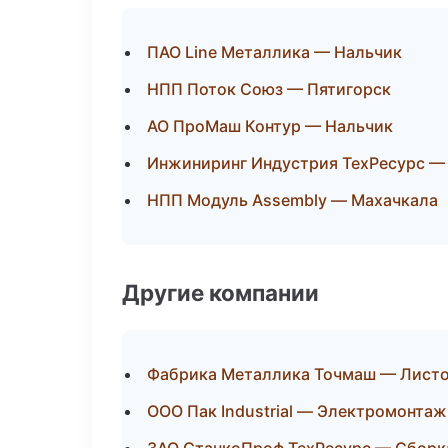
ПАО Line Металлика — Нальчик
НПП Поток Союз — Пятигорск
АО ПроМаш Контур — Нальчик
Инжиниринг Индустрия ТехРесурс —
НПП Модуль Assembly — Махачкала
Другие компании
Фабрика Металлика Точмаш — Листо
ООО Пак Industrial — Электромонта