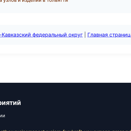
 узлов и изделий в Тольятти
-Кавказский федеральный округ
|
Главная страниц
риятий
сии