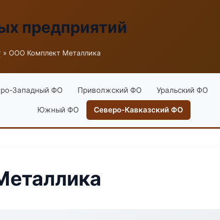
ых предприятий
г
» ООО Комплект Металлика
ро-Западный ФО
Приволжский ФО
Уральский ФО
Южный ФО
Северо-Кавказский ФО
Металлика