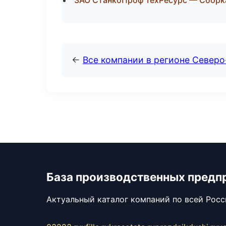
ЗАО СтанкоПроф ТехРесурс — Сборка
←
Все компании в регионе Северо
База производственных предп
Актуальный каталог компаний по всей Рос