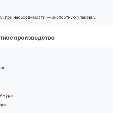
ЭС, при необходимости — экспортную упаковку.
тное производство
а
ург
-Амуре
одск