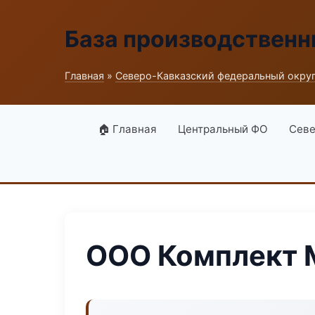
База производственн
Главная
»
Северо-Кавказский федеральный окру
🏠 Главная
Центральный ФО
Севе
ООО Комплект 