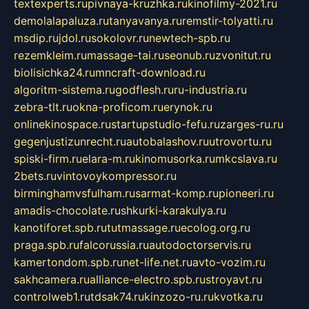
textexperts.ru
pivnaya-kruzhka.ru
kinofilmy-2021.ru
demolalapaluza.ru
tanyavanya.ru
remstir-tolyatti.ru
msdip.ru
jdol.ru
sokolovr.ru
newtech-spb.ru
rezemkleim.ru
massage-tai.ru
seonub.ru
zvonitut.ru
biolisichka24.ru
mncraft-download.ru
algoritm-sistema.ru
godflesh.ru
ru-industria.ru
zebra-tlt.ru
okna-proficom.ru
erynok.ru
onlinekinospace.ru
startupstudio-fefu.ru
zarges-ru.ru
gegenjustizunrecht.ru
autobalashov.ru
utrovortu.ru
spiski-firm.ru
elara-m.ru
kinomusorka.ru
mkcslava.ru
2bets.ru
vintovoykompressor.ru
birminghamvsfulham.ru
sarmat-komp.ru
pioneeri.ru
amadis-chocolate.ru
shkurki-karakulya.ru
kanotiforet.spb.ru
tutmassage.ru
ecolog.org.ru
praga.spb.ru
falcorussia.ru
autodoctorservis.ru
kamertondom.spb.ru
net-life.net.ru
avto-vozim.ru
sakhcamera.ru
alliance-electro.spb.ru
stroyavt.ru
controlweb1.ru
tdsak74.ru
kinzozo-ru.ru
kvotka.ru