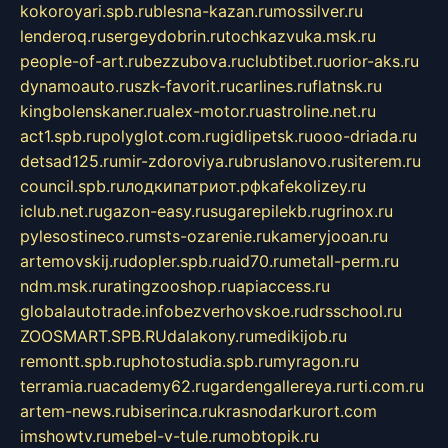
kokoroyari.spb.ru
blesna-kazan.ru
mossilver.ru
lenderoq.ru
sergeydobrin.ru
tochkazvuka.msk.ru
people-of-art.ru
bezzubova.ru
clubtibet.ru
orior-aks.ru
dynamoauto.ru
szk-favorit.ru
carlines.ru
flatnsk.ru
kingbolenskaner.ru
alex-motor.ru
astroline.net.ru
act1.spb.ru
polyglot.com.ru
gidlipetsk.ru
ooo-driada.ru
detsad125.ru
mir-zdoroviya.ru
bruslanovo.ru
siterem.ru
council.spb.ru
лодкипатриот.рф
kafekolizey.ru
iclub.net.ru
gazon-easy.ru
sugarepilekb.ru
grinox.ru
pylesostineco.ru
msts-ozarenie.ru
kameryjooan.ru
artemovskij.ru
dopler.spb.ru
aid70.ru
metall-perm.ru
ndm.msk.ru
ratingzooshop.ru
apiaccess.ru
globalautotrade.info
bezverhovskoe.ru
drsschool.ru
ZOOSMART.SPB.RU
dalakony.ru
medikijob.ru
remontt.spb.ru
photostudia.spb.ru
myragon.ru
terramia.ru
academy62.ru
gardengallereya.ru
rti.com.ru
artem-news.ru
biserinca.ru
krasnodarkurort.com
imshowtv.ru
mebel-v-tule.ru
mobtopik.ru