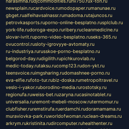
narasimha.ru
djcommodities.ru
nv750.ru
x-ton.ru
newsplain.ru
cardvoice.ru
modopaper.ru
manunae.ru
gbget.ru
alfeihavsalnassr.ru
madoma.ru
tajuncos.ru
petrovkasports.ru
porno-online-besplatno.ru
splclub.ru
york-life.ru
doroga-expo.ru
ribery.ru
cleanmedicine.ru
slovar-ivrit.ru
porno-video-besplatno.ru
seks-365.ru
ovucontrol.ru
sloty-igrovyye-avtomaty.ru
ru-industriya.ru
russkoe-porno-besplatno.ru
belgorod-day.ru
digilith.ru
pichkurovlab.ru
medic-today.ru
taksu.ru
comp123.ru
don-ykt.ru
teensvoice.ru
imgsharing.ru
domashnee-porno.ru
eva-elfie.ru
foto-tur.ru
biz-doska.ru
metropoltravel.ru
veslo-i-yakor.ru
borodino-media.ru
rostotsky.ru
regionufa.ru
weiss-bet.ru
zaryna.ru
casinotablet.ru
universalia.ru
remont-mebeli-moscow.ru
termomur.ru
clubfisher.ru
remstirufa.ru
erdamchi.ru
doramamama.ru
muraviovka-park.ru
worldofwoman.ru
clean-dreams.ru
arkrym.ru
kristinita.ru
dircomputer.ru
healthenter.ru