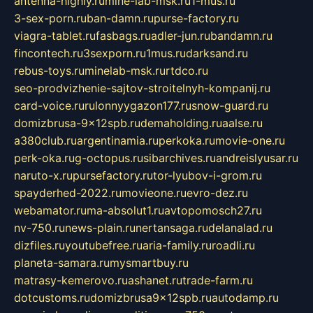
antenna-highly.ru
mine-lab-msk.ru
1-mus.ru
3-sex-porn.ru
ban-damn.ru
purse-factory.ru
viagra-tablet.ru
fasbags.ru
adler-jun.ru
bandamn.ru
fincontech.ru
3sexporn.ru
1mus.ru
darksand.ru
rebus-toys.ru
minelab-msk.ru
rtdco.ru
seo-prodvizhenie-sajtov-stroitelnyh-kompanij.ru
card-voice.ru
rulonnyygazon177.ru
snow-guard.ru
domizbrusa-9x12spb.ru
demaholding.ru
aalse.ru
a380club.ru
argentinamia.ru
perkoka.ru
movie-one.ru
perk-oka.ru
g-octopus.ru
sibarchives.ru
andreislyusar.ru
naruto-x.ru
pursefactory.ru
tor-lyubov-i-grom.ru
spayderhed-2022.ru
movieone.ru
evro-dez.ru
webamator.ru
ma-absolut1.ru
avtopomosch27.ru
nv-750.ru
news-plain.ru
nertansaga.ru
delanalad.ru
dizfiles.ru
youtubefree.ru
aria-family.ru
roadli.ru
planeta-samara.ru
mysmartbuy.ru
matrasy-kemerovo.ru
ashanet.ru
trade-farm.ru
dotcustoms.ru
domizbrusa9x12spb.ru
autodamp.ru