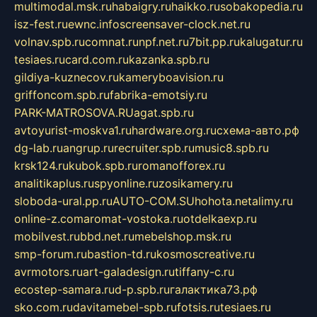
multimodal.msk.ru
habaigry.ru
haikko.ru
sobakopedia.ru
isz-fest.ru
ewnc.info
screensaver-clock.net.ru
volnav.spb.ru
comnat.ru
npf.net.ru
7bit.pp.ru
kalugatur.ru
tesiaes.ru
card.com.ru
kazanka.spb.ru
gildiya-kuznecov.ru
kameryboavision.ru
griffoncom.spb.ru
fabrika-emotsiy.ru
PARK-MATROSOVA.RU
agat.spb.ru
avtoyurist-moskva1.ru
hardware.org.ru
схема-авто.рф
dg-lab.ru
angrup.ru
recruiter.spb.ru
music8.spb.ru
krsk124.ru
kubok.spb.ru
romanofforex.ru
analitikaplus.ru
spyonline.ru
zosikamery.ru
sloboda-ural.pp.ru
AUTO-COM.SU
hohota.net
alimy.ru
online-z.com
aromat-vostoka.ru
otdelkaexp.ru
mobilvest.ru
bbd.net.ru
mebelshop.msk.ru
smp-forum.ru
bastion-td.ru
kosmoscreative.ru
avrmotors.ru
art-galadesign.ru
tiffany-c.ru
ecostep-samara.ru
d-p.spb.ru
галактика73.рф
sko.com.ru
davitamebel-spb.ru
fotsis.ru
tesiaes.ru