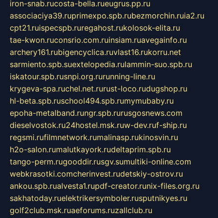
iron-snab.ru
costa-bella.ru
eugrus.pp.ru
associaciya39.ru
primexpo.spb.ru
bezmorchin.ru
ia2.ru
cpt21.ru
ispecspb.ru
regahost.ru
kolosok-elita.ru
tae-kwon.ru
consrio.com.ru
insiam.ru
avegainfo.ru
archery161.ru
bigencyclica.ru
vlast16.ru
korru.net
sarmiento.spb.su
extelopedia.ru
lammin-suo.spb.ru
iskatour.spb.ru
snpi.org.ru
running-line.ru
krygeva-spa.ru
chel.net.ru
rust-loco.ru
dugshop.ru
hl-beta.spb.ru
school494.spb.ru
mymubaby.ru
epoha-metalband.ru
ngr.spb.ru
rusgosnews.com
dieselvostok.ru
24hostel.msk.ru
w-dev.ru
f-ship.ru
regsmi.ru
filmnetwork.ru
malinasp.ru
kinosvin.ru
h2o-salon.ru
malutkayork.ru
deltaprim.spb.ru
tango-perm.ru
gooddir.ru
sgv.su
multiki-online.com
webkrasotki.com
cherinvest.ru
detskiy-ostrov.ru
ankou.spb.ru
alvesta1.ru
pdf-creator.ru
nix-files.org.ru
sakhatoday.ru
elektrikersymboler.ru
sputnikyes.ru
golf2club.msk.ru
aeforums.ru
zallclub.ru