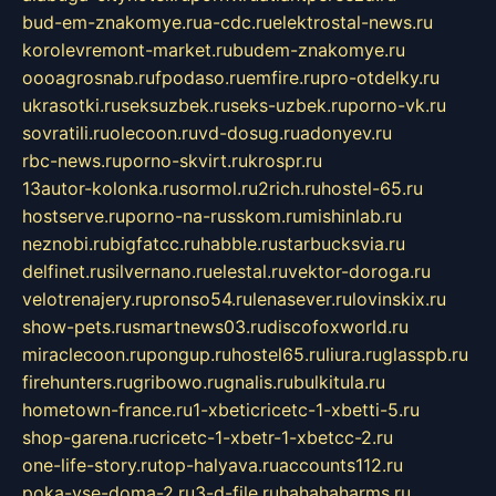
bud-em-znakomye.ru
a-cdc.ru
elektrostal-news.ru
korolevremont-market.ru
budem-znakomye.ru
oooagrosnab.ru
fpodaso.ru
emfire.ru
pro-otdelky.ru
ukrasotki.ru
seksuzbek.ru
seks-uzbek.ru
porno-vk.ru
sovratili.ru
olecoon.ru
vd-dosug.ru
adonyev.ru
rbc-news.ru
porno-skvirt.ru
krospr.ru
13autor-kolonka.ru
sormol.ru
2rich.ru
hostel-65.ru
hostserve.ru
porno-na-russkom.ru
mishinlab.ru
neznobi.ru
bigfatcc.ru
habble.ru
starbucksvia.ru
delfinet.ru
silvernano.ru
elestal.ru
vektor-doroga.ru
velotrenajery.ru
pronso54.ru
lenasever.ru
lovinskix.ru
show-pets.ru
smartnews03.ru
discofoxworld.ru
miraclecoon.ru
pongup.ru
hostel65.ru
liura.ru
glasspb.ru
firehunters.ru
gribowo.ru
gnalis.ru
bulkitula.ru
hometown-france.ru
1-xbeticricetc-1-xbetti-5.ru
shop-garena.ru
cricetc-1-xbetr-1-xbetcc-2.ru
one-life-story.ru
top-halyava.ru
accounts112.ru
poka-vse-doma-2.ru
3-d-file.ru
hahahaharms.ru