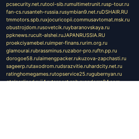
pcsecurity.net.ru
tool-sib.ru
multimetrunit.ru
sp-tour.ru
fan-cs.ru
santeh-russia.ru
symbian9.net.ru
DSHAIR.RU
tmmotors.spb.ru
xjocuricopii.com
musavtomat.msk.ru
obustrojdom.ru
sovetcik.ru
ybaranovskaya.ru
ppknews.ru
cult-alshei.ru
JAPANRUSSIA.RU
proekciyamebel.ru
imper-finans.ru
rim.org.ru
glamourai.ru
brassminus.ru
zabor-pro.ru
ftn.pp.ru
dorogoe58.ru
laimengpacker.ru
kuzova-zapchasti.ru
sageerp.ru
taxodrom.ru
dsrazvitie.ru
hardcity.net.ru
ratinghomegames.ru
topservice25.ru
gubernyan.ru
gtglasslined.ru
ii4.ru
tssport.spb.ru
andorra24.com
blackwallstreet.ru
oboimos.ru
optim-doors.com.ru
ikuch.ru
nycr.org.ru
npa21.ru
vremya-ch.spb.ru
desert000.ru
ivtorgi.ru
ifiori.ru
catalog-statei.ru
dcv.org.ru
spetsmaster174.ru
ipkameryhiseeu.ru
dum26.ru
ruspol.spb.ru
fr-opendp.ru
kam-solnyshko.ru
cheyenne-arapaho.ru
sevzapmetal.spb.ru
ted-lapidus.spb.ru
parasite-eliminator.ru