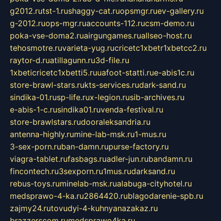
g2012.ru
tst-1.ru
shaggy-cat.ru
opsmgr.ru
ev-gallery.ru
g-2012.ru
ops-mgr.ru
accounts-112.ru
csm-demo.ru
poka-vse-doma2.ru
airgungames.ru
allseo-host.ru
tehosmotre.ru
varieta-yug.ru
cricetc1xbetr1xbetcc2.ru
raytor-d.ru
atillagunn.ru
3d-file.ru
1xbeticricetc1xbetti5.ru
uafoot-statti.ru
e-abis1c.ru
store-brawl-stars.ru
kts-services.ru
dark-sand.ru
sindika-01.ru
sp-life.ru
x-legion.ru
sib-archives.ru
e-abis-1-c.ru
sindika01.ru
venda-festival.ru
store-brawlstars.ru
dooraleksandria.ru
antenna-highly.ru
mine-lab-msk.ru
1-mus.ru
3-sex-porn.ru
ban-damn.ru
purse-factory.ru
viagra-tablet.ru
fasbags.ru
adler-jun.ru
bandamn.ru
fincontech.ru
3sexporn.ru
1mus.ru
darksand.ru
rebus-toys.ru
minelab-msk.ru
alabuga-cityhotel.ru
medsprawo-4-ka.ru
2864420.ru
blagodarenie-spb.ru
zajmy24.ru
tovudyi-4-kuhnyanazakaz.ru
brazzerscom.ru
medsprawo4ka.ru