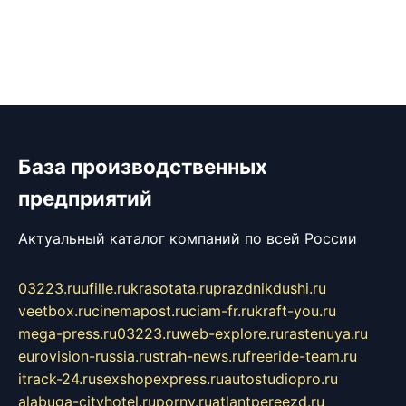
База производственных
предприятий
Актуальный каталог компаний по всей России
03223.ru
ufille.ru
krasotata.ru
prazdnikdushi.ru
veetbox.ru
cinemapost.ru
ciam-fr.ru
kraft-you.ru
mega-press.ru
03223.ru
web-explore.ru
rastenuya.ru
eurovision-russia.ru
strah-news.ru
freeride-team.ru
itrack-24.ru
sexshopexpress.ru
autostudiopro.ru
alabuga-cityhotel.ru
pornv.ru
atlantpereezd.ru