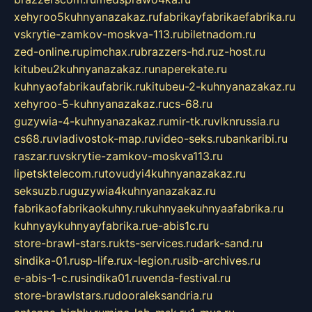
xehyroo5kuhnyanazakaz.ru
fabrikayfabrikaefabrika.ru
vskrytie-zamkov-moskva-113.ru
biletnadom.ru
zed-online.ru
pimchax.ru
brazzers-hd.ru
z-host.ru
kitubeu2kuhnyanazakaz.ru
naperekate.ru
kuhnyaofabrikaufabrik.ru
kitubeu-2-kuhnyanazakaz.ru
xehyroo-5-kuhnyanazakaz.ru
cs-68.ru
guzywia-4-kuhnyanazakaz.ru
mir-tk.ru
vlknrussia.ru
cs68.ru
vladivostok-map.ru
video-seks.ru
bankaribi.ru
raszar.ru
vskrytie-zamkov-moskva113.ru
lipetsktelecom.ru
tovudyi4kuhnyanazakaz.ru
seksuzb.ru
guzywia4kuhnyanazakaz.ru
fabrikaofabrikaokuhny.ru
kuhnyaekuhnyaafabrika.ru
kuhnyaykuhnyayfabrika.ru
e-abis1c.ru
store-brawl-stars.ru
kts-services.ru
dark-sand.ru
sindika-01.ru
sp-life.ru
x-legion.ru
sib-archives.ru
e-abis-1-c.ru
sindika01.ru
venda-festival.ru
store-brawlstars.ru
dooraleksandria.ru