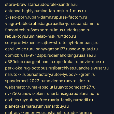
store-brawlstars.ru
dooraleksandria.ru
antenna-highly.ru
mine-lab-msk.ru
1-mus.ru
3-sex-porn.ru
ban-damn.ru
purse-factory.ru
viagra-tablet.ru
fasbags.ru
adler-jun.ru
bandamn.ru
fincontech.ru
3sexporn.ru
1mus.ru
darksand.ru
rebus-toys.ru
minelab-msk.ru
rtdco.ru
seo-prodvizhenie-sajtov-stroitelnyh-kompanij.ru
card-voice.ru
rulonnyygazon177.ru
snow-guard.ru
domizbrusa-9x12spb.ru
demaholding.ru
aalse.ru
a380club.ru
argentinamia.ru
perkoka.ru
movie-one.ru
perk-oka.ru
g-octopus.ru
sibarchives.ru
andreislyusar.ru
naruto-x.ru
pursefactory.ru
tor-lyubov-i-grom.ru
spayderhed-2022.ru
movieone.ru
evro-dez.ru
webamator.ru
ma-absolut1.ru
avtopomosch27.ru
nv-750.ru
news-plain.ru
nertansaga.ru
delanalad.ru
dizfiles.ru
youtubefree.ru
aria-family.ru
roadli.ru
planeta-samara.ru
mysmartbuy.ru
matrasy-kemerovo.ru
ashanet.ru
trade-farm.ru