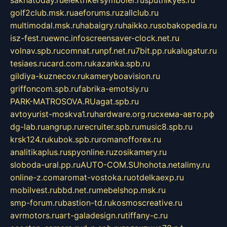
golf2club.msk.ru
aeforums.ru
zallclub.ru
multimodal.msk.ru
habaigry.ru
haikko.ru
sobakopedia.ru
isz-fest.ru
ewnc.info
screensaver-clock.net.ru
volnav.spb.ru
comnat.ru
npf.net.ru
7bit.pp.ru
kalugatur.ru
tesiaes.ru
card.com.ru
kazanka.spb.ru
gildiya-kuznecov.ru
kameryboavision.ru
griffoncom.spb.ru
fabrika-emotsiy.ru
PARK-MATROSOVA.RU
agat.spb.ru
avtoyurist-moskva1.ru
hardware.org.ru
схема-авто.рф
dg-lab.ru
angrup.ru
recruiter.spb.ru
music8.spb.ru
krsk124.ru
kubok.spb.ru
romanofforex.ru
analitikaplus.ru
spyonline.ru
zosikamery.ru
sloboda-ural.pp.ru
AUTO-COM.SU
hohota.net
alimy.ru
online-z.com
aromat-vostoka.ru
otdelkaexp.ru
mobilvest.ru
bbd.net.ru
mebelshop.msk.ru
smp-forum.ru
bastion-td.ru
kosmoscreative.ru
avrmotors.ru
art-galadesign.ru
tiffany-c.ru