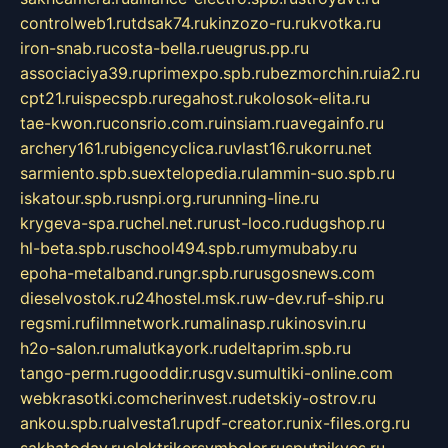
controlweb1.ru
tdsak74.ru
kinzozo-ru.ru
kvotka.ru
iron-snab.ru
costa-bella.ru
eugrus.pp.ru
associaciya39.ru
primexpo.spb.ru
bezmorchin.ru
ia2.ru
cpt21.ru
ispecspb.ru
regahost.ru
kolosok-elita.ru
tae-kwon.ru
consrio.com.ru
insiam.ru
avegainfo.ru
archery161.ru
bigencyclica.ru
vlast16.ru
korru.net
sarmiento.spb.su
extelopedia.ru
lammin-suo.spb.ru
iskatour.spb.ru
snpi.org.ru
running-line.ru
krygeva-spa.ru
chel.net.ru
rust-loco.ru
dugshop.ru
hl-beta.spb.ru
school494.spb.ru
mymubaby.ru
epoha-metalband.ru
ngr.spb.ru
rusgosnews.com
dieselvostok.ru
24hostel.msk.ru
w-dev.ru
f-ship.ru
regsmi.ru
filmnetwork.ru
malinasp.ru
kinosvin.ru
h2o-salon.ru
malutkayork.ru
deltaprim.spb.ru
tango-perm.ru
gooddir.ru
sgv.su
multiki-online.com
webkrasotki.com
cherinvest.ru
detskiy-ostrov.ru
ankou.spb.ru
alvesta1.ru
pdf-creator.ru
nix-files.org.ru
sakhatoday.ru
elektrikersymboler.ru
sputnikyes.ru