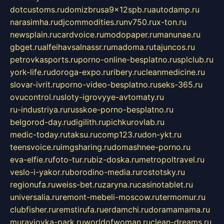
dotcustoms.ru
domizbrusa9x12spb.ru
autodamp.ru
narasimha.ru
djcommodities.ru
nv750.ru
x-ton.ru
newsplain.ru
cardvoice.ru
modopaper.ru
manunae.ru
gbget.ru
alfeihavsalnassr.ru
madoma.ru
tajuncos.ru
petrovkasports.ru
porno-online-besplatno.ru
splclub.ru
york-life.ru
doroga-expo.ru
ribery.ru
cleanmedicine.ru
slovar-ivrit.ru
porno-video-besplatno.ru
seks-365.ru
ovucontrol.ru
sloty-igrovyye-avtomaty.ru
ru-industriya.ru
russkoe-porno-besplatno.ru
belgorod-day.ru
digilith.ru
pichkurovlab.ru
medic-today.ru
taksu.ru
comp123.ru
don-ykt.ru
teensvoice.ru
imgsharing.ru
domashnee-porno.ru
eva-elfie.ru
foto-tur.ru
biz-doska.ru
metropoltravel.ru
veslo-i-yakor.ru
borodino-media.ru
rostotsky.ru
regionufa.ru
weiss-bet.ru
zaryna.ru
casinotablet.ru
universalia.ru
remont-mebeli-moscow.ru
termomur.ru
clubfisher.ru
remstirufa.ru
erdamchi.ru
doramamama.ru
muraviovka-park.ru
worldofwoman.ru
clean-dreams.ru