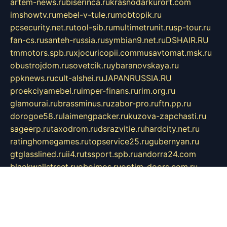
artem-news.ru
biserinca.ru
krasnodarkurort.com
imshowtv.ru
mebel-v-tule.ru
mobtopik.ru
pcsecurity.net.ru
tool-sib.ru
multimetrunit.ru
sp-tour.ru
fan-cs.ru
santeh-russia.ru
symbian9.net.ru
DSHAIR.RU
tmmotors.spb.ru
xjocuricopii.com
musavtomat.msk.ru
obustrojdom.ru
sovetcik.ru
ybaranovskaya.ru
ppknews.ru
cult-alshei.ru
JAPANRUSSIA.RU
proekciyamebel.ru
imper-finans.ru
rim.org.ru
glamourai.ru
brassminus.ru
zabor-pro.ru
ftn.pp.ru
dorogoe58.ru
laimengpacker.ru
kuzova-zapchasti.ru
sageerp.ru
taxodrom.ru
dsrazvitie.ru
hardcity.net.ru
ratinghomegames.ru
topservice25.ru
gubernyan.ru
gtglasslined.ru
ii4.ru
tssport.spb.ru
andorra24.com
blackwallstreet.ru
oboimos.ru
optim-doors.com.ru
ikuch.ru
nycr.org.ru
npa21.ru
vremya-ch.spb.ru
desert000.ru
ivtorgi.ru
ifiori.ru
catalog-statei.ru
dcv.org.ru
spetsmaster174.ru
ipkameryhiseeu.ru
dum26.ru
ruspol.spb.ru
fr-opendp.ru
kam-solnyshko.ru