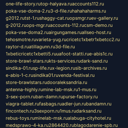
one-life-story.ru
top-halyava.ru
accounts112.ru
poka-vse-doma-2.ru
3-d-file.ru
hahahaharms.ru
g2012.ru
tst-1.ru
shaggy-cat.ru
opsmgr.ru
ev-gallery.ru
g-2012.ru
ops-mgr.ru
accounts-112.ru
csm-demo.ru
poka-vse-doma2.ru
airgungames.ru
allseo-host.ru
tehosmotre.ru
varieta-yug.ru
cricetc1xbetr1xbetcc2.ru
raytor-d.ru
atillagunn.ru
3d-file.ru
1xbeticricetc1xbetti5.ru
uafoot-statti.ru
e-abis1c.ru
store-brawl-stars.ru
kts-services.ru
dark-sand.ru
sindika-01.ru
sp-life.ru
x-legion.ru
sib-archives.ru
e-abis-1-c.ru
sindika01.ru
venda-festival.ru
store-brawlstars.ru
dooraleksandria.ru
antenna-highly.ru
mine-lab-msk.ru
1-mus.ru
3-sex-porn.ru
ban-damn.ru
purse-factory.ru
viagra-tablet.ru
fasbags.ru
adler-jun.ru
bandamn.ru
fincontech.ru
3sexporn.ru
1mus.ru
darksand.ru
rebus-toys.ru
minelab-msk.ru
alabuga-cityhotel.ru
medsprawo-4-ka.ru
2864420.ru
blagodarenie-spb.ru