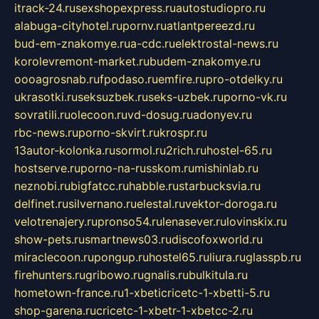
itrack-24.ru
sexshopexpress.ru
autostudiopro.ru
alabuga-cityhotel.ru
pornv.ru
atlantpereezd.ru
bud-em-znakomye.ru
a-cdc.ru
elektrostal-news.ru
korolevremont-market.ru
budem-znakomye.ru
oooagrosnab.ru
fpodaso.ru
emfire.ru
pro-otdelky.ru
ukrasotki.ru
seksuzbek.ru
seks-uzbek.ru
porno-vk.ru
sovratili.ru
olecoon.ru
vd-dosug.ru
adonyev.ru
rbc-news.ru
porno-skvirt.ru
krospr.ru
13autor-kolonka.ru
sormol.ru
2rich.ru
hostel-65.ru
hostserve.ru
porno-na-russkom.ru
mishinlab.ru
neznobi.ru
bigfatcc.ru
habble.ru
starbucksvia.ru
delfinet.ru
silvernano.ru
elestal.ru
vektor-doroga.ru
velotrenajery.ru
pronso54.ru
lenasever.ru
lovinskix.ru
show-pets.ru
smartnews03.ru
discofoxworld.ru
miraclecoon.ru
pongup.ru
hostel65.ru
liura.ru
glasspb.ru
firehunters.ru
gribowo.ru
gnalis.ru
bulkitula.ru
hometown-france.ru
1-xbeticricetc-1-xbetti-5.ru
shop-garena.ru
cricetc-1-xbetr-1-xbetcc-2.ru