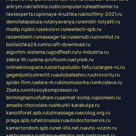
arkrym.ru
kristinita.ru
dircomputer.ru
healthenter.ru
textexperts.ru
pivnaya-kruzhka.ru
kinofilmy-2021.ru
demolalapaluza.ru
tanyavanya.ru
remstir-tolyatti.ru
msdip.ru
jdol.ru
sokolovr.ru
newtech-spb.ru
rezemkleim.ru
massage-tai.ru
seonub.ru
zvonitut.ru
biolisichka24.ru
mncraft-download.ru
algoritm-sistema.ru
godflesh.ru
ru-industria.ru
zebra-tlt.ru
okna-proficom.ru
erynok.ru
onlinekinospace.ru
startupstudio-fefu.ru
zarges-ru.ru
gegenjustizunrecht.ru
autobalashov.ru
utrovortu.ru
spiski-firm.ru
elara-m.ru
kinomusorka.ru
mkcslava.ru
2bets.ru
vintovoykompressor.ru
birminghamvsfulham.ru
sarmat-komp.ru
pioneeri.ru
amadis-chocolate.ru
shkurki-karakulya.ru
kanotiforet.spb.ru
tutmassage.ru
ecolog.org.ru
praga.spb.ru
falcorussia.ru
autodoctorservis.ru
kamertondom.spb.ru
net-life.net.ru
avto-vozim.ru
sakhcamera.ru
alliance-electro.spb.ru
stroyavt.ru