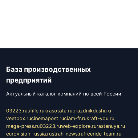
База производственных
предприятий
Актуальный каталог компаний по всей России
03223.ru
ufille.ru
krasotata.ru
prazdnikdushi.ru
veetbox.ru
cinemapost.ru
ciam-fr.ru
kraft-you.ru
mega-press.ru
03223.ru
web-explore.ru
rastenuya.ru
eurovision-russia.ru
strah-news.ru
freeride-team.ru