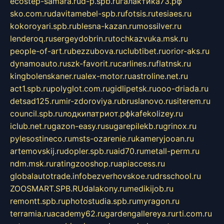
ecostep-samara.ru
d-p.spb.ru
галактика73.рф
sko.com.ru
davitamebel-spb.ru
fotsis.ru
tesiaes.ru
kokoroyari.spb.ru
blesna-kazan.ru
mossilver.ru
lenderoq.ru
sergeydobrin.ru
tochkazvuka.msk.ru
people-of-art.ru
bezzubova.ru
clubtibet.ru
orior-aks.ru
dynamoauto.ru
szk-favorit.ru
carlines.ru
flatnsk.ru
kingbolenskaner.ru
alex-motor.ru
astroline.net.ru
act1.spb.ru
polyglot.com.ru
gidlipetsk.ru
ooo-driada.ru
detsad125.ru
mir-zdoroviya.ru
bruslanovo.ru
siterem.ru
council.spb.ru
лодкипатриот.рф
kafekolizey.ru
iclub.net.ru
gazon-easy.ru
sugarepilekb.ru
grinox.ru
pylesostineco.ru
msts-ozarenie.ru
kameryjooan.ru
artemovskij.ru
dopler.spb.ru
aid70.ru
metall-perm.ru
ndm.msk.ru
ratingzooshop.ru
apiaccess.ru
globalautotrade.info
bezverhovskoe.ru
drsschool.ru
ZOOSMART.SPB.RU
dalakony.ru
medikijob.ru
remontt.spb.ru
photostudia.spb.ru
myragon.ru
terramia.ru
academy62.ru
gardengallereya.ru
rti.com.ru