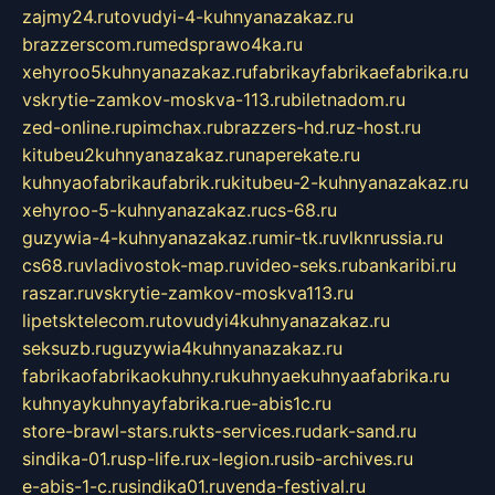
zajmy24.ru
tovudyi-4-kuhnyanazakaz.ru
brazzerscom.ru
medsprawo4ka.ru
xehyroo5kuhnyanazakaz.ru
fabrikayfabrikaefabrika.ru
vskrytie-zamkov-moskva-113.ru
biletnadom.ru
zed-online.ru
pimchax.ru
brazzers-hd.ru
z-host.ru
kitubeu2kuhnyanazakaz.ru
naperekate.ru
kuhnyaofabrikaufabrik.ru
kitubeu-2-kuhnyanazakaz.ru
xehyroo-5-kuhnyanazakaz.ru
cs-68.ru
guzywia-4-kuhnyanazakaz.ru
mir-tk.ru
vlknrussia.ru
cs68.ru
vladivostok-map.ru
video-seks.ru
bankaribi.ru
raszar.ru
vskrytie-zamkov-moskva113.ru
lipetsktelecom.ru
tovudyi4kuhnyanazakaz.ru
seksuzb.ru
guzywia4kuhnyanazakaz.ru
fabrikaofabrikaokuhny.ru
kuhnyaekuhnyaafabrika.ru
kuhnyaykuhnyayfabrika.ru
e-abis1c.ru
store-brawl-stars.ru
kts-services.ru
dark-sand.ru
sindika-01.ru
sp-life.ru
x-legion.ru
sib-archives.ru
e-abis-1-c.ru
sindika01.ru
venda-festival.ru