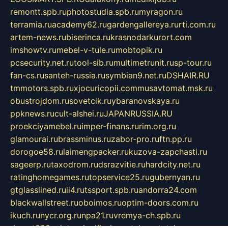
remontt.spb.ru
photostudia.spb.ru
myragon.ru
terramia.ru
academy62.ru
gardengallereya.ru
rti.com.ru
artem-news.ru
biserinca.ru
krasnodarkurort.com
imshowtv.ru
mebel-v-tule.ru
mobtopik.ru
pcsecurity.net.ru
tool-sib.ru
multimetrunit.ru
sp-tour.ru
fan-cs.ru
santeh-russia.ru
symbian9.net.ru
DSHAIR.RU
tmmotors.spb.ru
xjocuricopii.com
musavtomat.msk.ru
obustrojdom.ru
sovetcik.ru
ybaranovskaya.ru
ppknews.ru
cult-alshei.ru
JAPANRUSSIA.RU
proekciyamebel.ru
imper-finans.ru
rim.org.ru
glamourai.ru
brassminus.ru
zabor-pro.ru
ftn.pp.ru
dorogoe58.ru
laimengpacker.ru
kuzova-zapchasti.ru
sageerp.ru
taxodrom.ru
dsrazvitie.ru
hardcity.net.ru
ratinghomegames.ru
topservice25.ru
gubernyan.ru
gtglasslined.ru
ii4.ru
tssport.spb.ru
andorra24.com
blackwallstreet.ru
oboimos.ru
optim-doors.com.ru
ikuch.ru
nycr.org.ru
npa21.ru
vremya-ch.spb.ru
desert000.ru
ivtorgi.ru
ifiori.ru
catalog-statei.ru