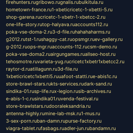
firehunters.ru
gribowo.ru
gnalis.ru
bulkitula.ru
hometown-france.ru
1-xbeticricetc-1-xbetti-5.ru
shop-garena.ru
cricetc-1-xbetr-1-xbetcc-2.ru
one-life-story.ru
top-halyava.ru
accounts112.ru
poka-vse-doma-2.ru
3-d-file.ru
hahahaharms.ru
g2012.ru
tst-1.ru
shaggy-cat.ru
opsmgr.ru
ev-gallery.ru
g-2012.ru
ops-mgr.ru
accounts-112.ru
csm-demo.ru
poka-vse-doma2.ru
airgungames.ru
allseo-host.ru
tehosmotre.ru
varieta-yug.ru
cricetc1xbetr1xbetcc2.ru
raytor-d.ru
atillagunn.ru
3d-file.ru
1xbeticricetc1xbetti5.ru
uafoot-statti.ru
e-abis1c.ru
store-brawl-stars.ru
kts-services.ru
dark-sand.ru
sindika-01.ru
sp-life.ru
x-legion.ru
sib-archives.ru
e-abis-1-c.ru
sindika01.ru
venda-festival.ru
store-brawlstars.ru
dooraleksandria.ru
antenna-highly.ru
mine-lab-msk.ru
1-mus.ru
3-sex-porn.ru
ban-damn.ru
purse-factory.ru
viagra-tablet.ru
fasbags.ru
adler-jun.ru
bandamn.ru