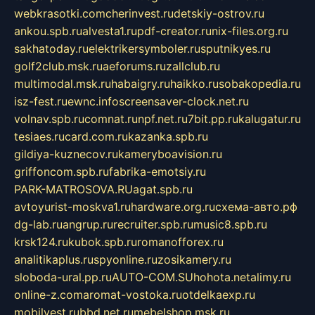
webkrasotki.com
cherinvest.ru
detskiy-ostrov.ru
ankou.spb.ru
alvesta1.ru
pdf-creator.ru
nix-files.org.ru
sakhatoday.ru
elektrikersymboler.ru
sputnikyes.ru
golf2club.msk.ru
aeforums.ru
zallclub.ru
multimodal.msk.ru
habaigry.ru
haikko.ru
sobakopedia.ru
isz-fest.ru
ewnc.info
screensaver-clock.net.ru
volnav.spb.ru
comnat.ru
npf.net.ru
7bit.pp.ru
kalugatur.ru
tesiaes.ru
card.com.ru
kazanka.spb.ru
gildiya-kuznecov.ru
kameryboavision.ru
griffoncom.spb.ru
fabrika-emotsiy.ru
PARK-MATROSOVA.RU
agat.spb.ru
avtoyurist-moskva1.ru
hardware.org.ru
схема-авто.рф
dg-lab.ru
angrup.ru
recruiter.spb.ru
music8.spb.ru
krsk124.ru
kubok.spb.ru
romanofforex.ru
analitikaplus.ru
spyonline.ru
zosikamery.ru
sloboda-ural.pp.ru
AUTO-COM.SU
hohota.net
alimy.ru
online-z.com
aromat-vostoka.ru
otdelkaexp.ru
mobilvest.ru
bbd.net.ru
mebelshop.msk.ru