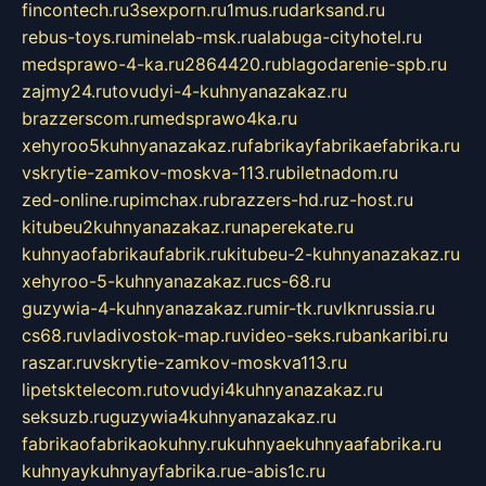
fincontech.ru
3sexporn.ru
1mus.ru
darksand.ru
rebus-toys.ru
minelab-msk.ru
alabuga-cityhotel.ru
medsprawo-4-ka.ru
2864420.ru
blagodarenie-spb.ru
zajmy24.ru
tovudyi-4-kuhnyanazakaz.ru
brazzerscom.ru
medsprawo4ka.ru
xehyroo5kuhnyanazakaz.ru
fabrikayfabrikaefabrika.ru
vskrytie-zamkov-moskva-113.ru
biletnadom.ru
zed-online.ru
pimchax.ru
brazzers-hd.ru
z-host.ru
kitubeu2kuhnyanazakaz.ru
naperekate.ru
kuhnyaofabrikaufabrik.ru
kitubeu-2-kuhnyanazakaz.ru
xehyroo-5-kuhnyanazakaz.ru
cs-68.ru
guzywia-4-kuhnyanazakaz.ru
mir-tk.ru
vlknrussia.ru
cs68.ru
vladivostok-map.ru
video-seks.ru
bankaribi.ru
raszar.ru
vskrytie-zamkov-moskva113.ru
lipetsktelecom.ru
tovudyi4kuhnyanazakaz.ru
seksuzb.ru
guzywia4kuhnyanazakaz.ru
fabrikaofabrikaokuhny.ru
kuhnyaekuhnyaafabrika.ru
kuhnyaykuhnyayfabrika.ru
e-abis1c.ru