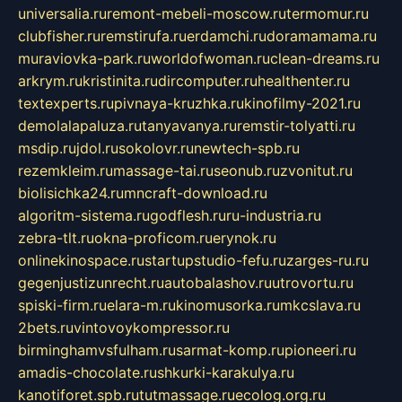
universalia.ru
remont-mebeli-moscow.ru
termomur.ru
clubfisher.ru
remstirufa.ru
erdamchi.ru
doramamama.ru
muraviovka-park.ru
worldofwoman.ru
clean-dreams.ru
arkrym.ru
kristinita.ru
dircomputer.ru
healthenter.ru
textexperts.ru
pivnaya-kruzhka.ru
kinofilmy-2021.ru
demolalapaluza.ru
tanyavanya.ru
remstir-tolyatti.ru
msdip.ru
jdol.ru
sokolovr.ru
newtech-spb.ru
rezemkleim.ru
massage-tai.ru
seonub.ru
zvonitut.ru
biolisichka24.ru
mncraft-download.ru
algoritm-sistema.ru
godflesh.ru
ru-industria.ru
zebra-tlt.ru
okna-proficom.ru
erynok.ru
onlinekinospace.ru
startupstudio-fefu.ru
zarges-ru.ru
gegenjustizunrecht.ru
autobalashov.ru
utrovortu.ru
spiski-firm.ru
elara-m.ru
kinomusorka.ru
mkcslava.ru
2bets.ru
vintovoykompressor.ru
birminghamvsfulham.ru
sarmat-komp.ru
pioneeri.ru
amadis-chocolate.ru
shkurki-karakulya.ru
kanotiforet.spb.ru
tutmassage.ru
ecolog.org.ru