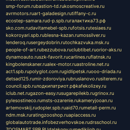
smp-forum.ru
bastion-td.ru
kosmoscreative.ru
avrmotors.ru
art-galadesign.ru
tiffany-c.ru
ecostep-samara.ru
d-p.spb.ru
галактика73.рф
sko.com.ru
davitamebel-spb.ru
fotsis.ru
tesiaes.ru
kokoroyari.spb.ru
blesna-kazan.ru
mossilver.ru
lenderoq.ru
sergeydobrin.ru
tochkazvuka.msk.ru
people-of-art.ru
bezzubova.ru
clubtibet.ru
orior-aks.ru
dynamoauto.ru
szk-favorit.ru
carlines.ru
flatnsk.ru
kingbolenskaner.ru
alex-motor.ru
astroline.net.ru
act1.spb.ru
polyglot.com.ru
gidlipetsk.ru
ooo-driada.ru
detsad125.ru
mir-zdoroviya.ru
bruslanovo.ru
siterem.ru
council.spb.ru
лодкипатриот.рф
kafekolizey.ru
iclub.net.ru
gazon-easy.ru
sugarepilekb.ru
grinox.ru
pylesostineco.ru
msts-ozarenie.ru
kameryjooan.ru
artemovskij.ru
dopler.spb.ru
aid70.ru
metall-perm.ru
ndm.msk.ru
ratingzooshop.ru
apiaccess.ru
globalautotrade.info
bezverhovskoe.ru
drsschool.ru
ZOOSMART.SPB.RU
dalakony.ru
medikijob.ru