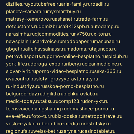
dizfiles.ru
youtubefree.ru
aria-family.ru
roadli.ru
planeta-samara.ru
mysmartbuy.ru
matrasy-kemerovo.ru
ashanet.ru
trade-farm.ru
dotcustoms.ru
domizbrusa9x12spb.ru
autodamp.ru
narasimha.ru
djcommodities.ru
nv750.ru
x-ton.ru
newsplain.ru
cardvoice.ru
modopaper.ru
manunae.ru
gbget.ru
alfeihavsalnassr.ru
madoma.ru
tajuncos.ru
petrovkasports.ru
porno-online-besplatno.ru
splclub.ru
york-life.ru
doroga-expo.ru
ribery.ru
cleanmedicine.ru
slovar-ivrit.ru
porno-video-besplatno.ru
seks-365.ru
ovucontrol.ru
sloty-igrovyye-avtomaty.ru
ru-industriya.ru
russkoe-porno-besplatno.ru
belgorod-day.ru
digilith.ru
pichkurovlab.ru
medic-today.ru
taksu.ru
comp123.ru
don-ykt.ru
teensvoice.ru
imgsharing.ru
domashnee-porno.ru
eva-elfie.ru
foto-tur.ru
biz-doska.ru
metropoltravel.ru
veslo-i-yakor.ru
borodino-media.ru
rostotsky.ru
regionufa.ru
weiss-bet.ru
zaryna.ru
casinotablet.ru