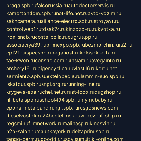
praga.spb.ru
falcorussia.ru
autodoctorservis.ru
kamertondom.spb.ru
net-life.net.ru
avto-vozim.ru
sakhcamera.ru
alliance-electro.spb.ru
stroyavt.ru
controlweb1.ru
tdsak74.ru
kinzozo-ru.ru
kvotka.ru
iron-snab.ru
costa-bella.ru
eugrus.pp.ru
associaciya39.ru
primexpo.spb.ru
bezmorchin.ru
ia2.ru
cpt21.ru
ispecspb.ru
regahost.ru
kolosok-elita.ru
tae-kwon.ru
consrio.com.ru
insiam.ru
avegainfo.ru
archery161.ru
bigencyclica.ru
vlast16.ru
korru.net
sarmiento.spb.su
extelopedia.ru
lammin-suo.spb.ru
iskatour.spb.ru
snpi.org.ru
running-line.ru
krygeva-spa.ru
chel.net.ru
rust-loco.ru
dugshop.ru
hl-beta.spb.ru
school494.spb.ru
mymubaby.ru
epoha-metalband.ru
ngr.spb.ru
rusgosnews.com
dieselvostok.ru
24hostel.msk.ru
w-dev.ru
f-ship.ru
regsmi.ru
filmnetwork.ru
malinasp.ru
kinosvin.ru
h2o-salon.ru
malutkayork.ru
deltaprim.spb.ru
tango-perm.ru
gooddir.ru
sgv.su
multiki-online.com