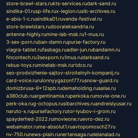
store-brawl-stars.ru
kts-services.ru
dark-sand.ru
sindika-01.ru
sp-life.ru
x-legion.ru
sib-archives.ru
e-abis-1-c.ru
sindika01.ru
venda-festival.ru
store-brawlstars.ru
dooraleksandria.ru
antenna-highly.ru
mine-lab-msk.ru
1-mus.ru
3-sex-porn.ru
ban-damn.ru
purse-factory.ru
viagra-tablet.ru
fasbags.ru
adler-jun.ru
bandamn.ru
fincontech.ru
3sexporn.ru
1mus.ru
darksand.ru
rebus-toys.ru
minelab-msk.ru
rtdco.ru
seo-prodvizhenie-sajtov-stroitelnyh-kompanij.ru
card-voice.ru
rulonnyygazon177.ru
snow-guard.ru
domizbrusa-9x12spb.ru
demaholding.ru
aalse.ru
a380club.ru
argentinamia.ru
perkoka.ru
movie-one.ru
perk-oka.ru
g-octopus.ru
sibarchives.ru
andreislyusar.ru
naruto-x.ru
pursefactory.ru
tor-lyubov-i-grom.ru
spayderhed-2022.ru
movieone.ru
evro-dez.ru
webamator.ru
ma-absolut1.ru
avtopomosch27.ru
nv-750.ru
news-plain.ru
nertansaga.ru
delanalad.ru