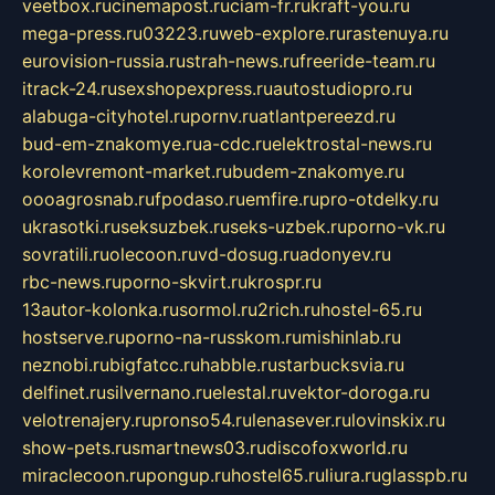
veetbox.ru
cinemapost.ru
ciam-fr.ru
kraft-you.ru
mega-press.ru
03223.ru
web-explore.ru
rastenuya.ru
eurovision-russia.ru
strah-news.ru
freeride-team.ru
itrack-24.ru
sexshopexpress.ru
autostudiopro.ru
alabuga-cityhotel.ru
pornv.ru
atlantpereezd.ru
bud-em-znakomye.ru
a-cdc.ru
elektrostal-news.ru
korolevremont-market.ru
budem-znakomye.ru
oooagrosnab.ru
fpodaso.ru
emfire.ru
pro-otdelky.ru
ukrasotki.ru
seksuzbek.ru
seks-uzbek.ru
porno-vk.ru
sovratili.ru
olecoon.ru
vd-dosug.ru
adonyev.ru
rbc-news.ru
porno-skvirt.ru
krospr.ru
13autor-kolonka.ru
sormol.ru
2rich.ru
hostel-65.ru
hostserve.ru
porno-na-russkom.ru
mishinlab.ru
neznobi.ru
bigfatcc.ru
habble.ru
starbucksvia.ru
delfinet.ru
silvernano.ru
elestal.ru
vektor-doroga.ru
velotrenajery.ru
pronso54.ru
lenasever.ru
lovinskix.ru
show-pets.ru
smartnews03.ru
discofoxworld.ru
miraclecoon.ru
pongup.ru
hostel65.ru
liura.ru
glasspb.ru