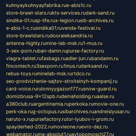
kuhnyaykuhnyayfabrika.ru
e-abis1c.ru
store-brawl-stars.ru
kts-services.ru
dark-sand.ru
sindika-01.ru
sp-life.ru
x-legion.ru
sib-archives.ru
e-abis-1-c.ru
sindika01.ru
venda-festival.ru
store-brawlstars.ru
dooraleksandria.ru
antenna-highly.ru
mine-lab-msk.ru
1-mus.ru
3-sex-porn.ru
ban-damn.ru
purse-factory.ru
viagra-tablet.ru
fasbags.ru
adler-jun.ru
bandamn.ru
fincontech.ru
3sexporn.ru
1mus.ru
darksand.ru
rebus-toys.ru
minelab-msk.ru
rtdco.ru
seo-prodvizhenie-sajtov-stroitelnyh-kompanij.ru
card-voice.ru
rulonnyygazon177.ru
snow-guard.ru
domizbrusa-9x12spb.ru
demaholding.ru
aalse.ru
a380club.ru
argentinamia.ru
perkoka.ru
movie-one.ru
perk-oka.ru
g-octopus.ru
sibarchives.ru
andreislyusar.ru
naruto-x.ru
pursefactory.ru
tor-lyubov-i-grom.ru
spayderhed-2022.ru
movieone.ru
evro-dez.ru
webamator.ru
ma-absolut1.ru
avtopomosch27.ru