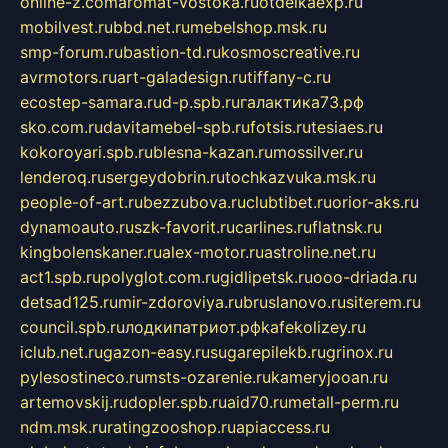
online-z.com
aromat-vostoka.ru
otdelkaexp.ru
mobilvest.ru
bbd.net.ru
mebelshop.msk.ru
smp-forum.ru
bastion-td.ru
kosmoscreative.ru
avrmotors.ru
art-galadesign.ru
tiffany-c.ru
ecostep-samara.ru
d-p.spb.ru
галактика73.рф
sko.com.ru
davitamebel-spb.ru
fotsis.ru
tesiaes.ru
kokoroyari.spb.ru
blesna-kazan.ru
mossilver.ru
lenderoq.ru
sergeydobrin.ru
tochkazvuka.msk.ru
people-of-art.ru
bezzubova.ru
clubtibet.ru
orior-aks.ru
dynamoauto.ru
szk-favorit.ru
carlines.ru
flatnsk.ru
kingbolenskaner.ru
alex-motor.ru
astroline.net.ru
act1.spb.ru
polyglot.com.ru
gidlipetsk.ru
ooo-driada.ru
detsad125.ru
mir-zdoroviya.ru
bruslanovo.ru
siterem.ru
council.spb.ru
лодкипатриот.рф
kafekolizey.ru
iclub.net.ru
gazon-easy.ru
sugarepilekb.ru
grinox.ru
pylesostineco.ru
msts-ozarenie.ru
kameryjooan.ru
artemovskij.ru
dopler.spb.ru
aid70.ru
metall-perm.ru
ndm.msk.ru
ratingzooshop.ru
apiaccess.ru