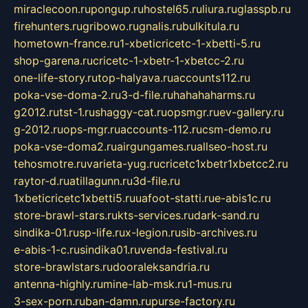
miraclecoon.ru
pongup.ru
hostel65.ru
liura.ru
glasspb.ru
firehunters.ru
gribowo.ru
gnalis.ru
bulkitula.ru
hometown-france.ru
1-xbeticricetc-1-xbetti-5.ru
shop-garena.ru
cricetc-1-xbetr-1-xbetcc-2.ru
one-life-story.ru
top-halyava.ru
accounts112.ru
poka-vse-doma-2.ru
3-d-file.ru
hahahaharms.ru
g2012.ru
tst-1.ru
shaggy-cat.ru
opsmgr.ru
ev-gallery.ru
g-2012.ru
ops-mgr.ru
accounts-112.ru
csm-demo.ru
poka-vse-doma2.ru
airgungames.ru
allseo-host.ru
tehosmotre.ru
varieta-yug.ru
cricetc1xbetr1xbetcc2.ru
raytor-d.ru
atillagunn.ru
3d-file.ru
1xbeticricetc1xbetti5.ru
uafoot-statti.ru
e-abis1c.ru
store-brawl-stars.ru
kts-services.ru
dark-sand.ru
sindika-01.ru
sp-life.ru
x-legion.ru
sib-archives.ru
e-abis-1-c.ru
sindika01.ru
venda-festival.ru
store-brawlstars.ru
dooraleksandria.ru
antenna-highly.ru
mine-lab-msk.ru
1-mus.ru
3-sex-porn.ru
ban-damn.ru
purse-factory.ru