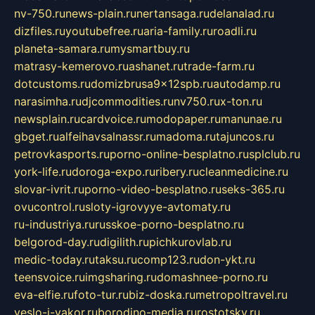
nv-750.ru
news-plain.ru
nertansaga.ru
delanalad.ru
dizfiles.ru
youtubefree.ru
aria-family.ru
roadli.ru
planeta-samara.ru
mysmartbuy.ru
matrasy-kemerovo.ru
ashanet.ru
trade-farm.ru
dotcustoms.ru
domizbrusa9x12spb.ru
autodamp.ru
narasimha.ru
djcommodities.ru
nv750.ru
x-ton.ru
newsplain.ru
cardvoice.ru
modopaper.ru
manunae.ru
gbget.ru
alfeihavsalnassr.ru
madoma.ru
tajuncos.ru
petrovkasports.ru
porno-online-besplatno.ru
splclub.ru
york-life.ru
doroga-expo.ru
ribery.ru
cleanmedicine.ru
slovar-ivrit.ru
porno-video-besplatno.ru
seks-365.ru
ovucontrol.ru
sloty-igrovyye-avtomaty.ru
ru-industriya.ru
russkoe-porno-besplatno.ru
belgorod-day.ru
digilith.ru
pichkurovlab.ru
medic-today.ru
taksu.ru
comp123.ru
don-ykt.ru
teensvoice.ru
imgsharing.ru
domashnee-porno.ru
eva-elfie.ru
foto-tur.ru
biz-doska.ru
metropoltravel.ru
veslo-i-yakor.ru
borodino-media.ru
rostotsky.ru