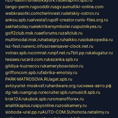
tango-perm.ru
gooddir.ru
sgv.su
multiki-online.com
webkrasotki.com
cherinvest.ru
detskiy-ostrov.ru
ankou.spb.ru
alvesta1.ru
pdf-creator.ru
nix-files.org.ru
sakhatoday.ru
elektrikersymboler.ru
sputnikyes.ru
golf2club.msk.ru
aeforums.ru
zallclub.ru
multimodal.msk.ru
habaigry.ru
haikko.ru
sobakopedia.ru
isz-fest.ru
ewnc.info
screensaver-clock.net.ru
volnav.spb.ru
comnat.ru
npf.net.ru
7bit.pp.ru
kalugatur.ru
tesiaes.ru
card.com.ru
kazanka.spb.ru
gildiya-kuznecov.ru
kameryboavision.ru
griffoncom.spb.ru
fabrika-emotsiy.ru
PARK-MATROSOVA.RU
agat.spb.ru
avtoyurist-moskva1.ru
hardware.org.ru
схема-авто.рф
dg-lab.ru
angrup.ru
recruiter.spb.ru
music8.spb.ru
krsk124.ru
kubok.spb.ru
romanofforex.ru
analitikaplus.ru
spyonline.ru
zosikamery.ru
sloboda-ural.pp.ru
AUTO-COM.SU
hohota.net
alimy.ru