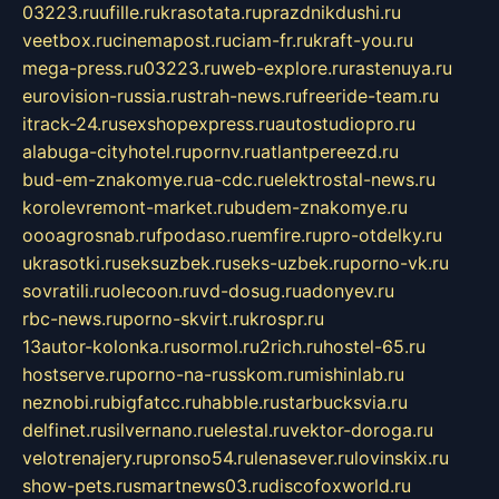
03223.ru
ufille.ru
krasotata.ru
prazdnikdushi.ru
veetbox.ru
cinemapost.ru
ciam-fr.ru
kraft-you.ru
mega-press.ru
03223.ru
web-explore.ru
rastenuya.ru
eurovision-russia.ru
strah-news.ru
freeride-team.ru
itrack-24.ru
sexshopexpress.ru
autostudiopro.ru
alabuga-cityhotel.ru
pornv.ru
atlantpereezd.ru
bud-em-znakomye.ru
a-cdc.ru
elektrostal-news.ru
korolevremont-market.ru
budem-znakomye.ru
oooagrosnab.ru
fpodaso.ru
emfire.ru
pro-otdelky.ru
ukrasotki.ru
seksuzbek.ru
seks-uzbek.ru
porno-vk.ru
sovratili.ru
olecoon.ru
vd-dosug.ru
adonyev.ru
rbc-news.ru
porno-skvirt.ru
krospr.ru
13autor-kolonka.ru
sormol.ru
2rich.ru
hostel-65.ru
hostserve.ru
porno-na-russkom.ru
mishinlab.ru
neznobi.ru
bigfatcc.ru
habble.ru
starbucksvia.ru
delfinet.ru
silvernano.ru
elestal.ru
vektor-doroga.ru
velotrenajery.ru
pronso54.ru
lenasever.ru
lovinskix.ru
show-pets.ru
smartnews03.ru
discofoxworld.ru