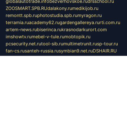
globalautotrade.info
bezverhovskoe.ru
drsschool.ru
ZOOSMART.SPB.RU
dalakony.ru
medikijob.ru
remontt.spb.ru
photostudia.spb.ru
myragon.ru
terramia.ru
academy62.ru
gardengallereya.ru
rti.com.ru
artem-news.ru
biserinca.ru
krasnodarkurort.com
imshowtv.ru
mebel-v-tule.ru
mobtopik.ru
pcsecurity.net.ru
tool-sib.ru
multimetrunit.ru
sp-tour.ru
fan-cs.ru
santeh-russia.ru
symbian9.net.ru
DSHAIR.RU
tmmotors.spb.ru
xjocuricopii.com
musavtomat.msk.ru
obustrojdom.ru
sovetcik.ru
ybaranovskaya.ru
ppknews.ru
cult-alshei.ru
JAPANRUSSIA.RU
proekciyamebel.ru
imper-finans.ru
rim.org.ru
glamourai.ru
brassminus.ru
zabor-pro.ru
ftn.pp.ru
dorogoe58.ru
laimengpacker.ru
kuzova-zapchasti.ru
sageerp.ru
taxodrom.ru
dsrazvitie.ru
hardcity.net.ru
ratinghomegames.ru
topservice25.ru
gubernyan.ru
gtglasslined.ru
ii4.ru
tssport.spb.ru
andorra24.com
blackwallstreet.ru
oboimos.ru
optim-doors.com.ru