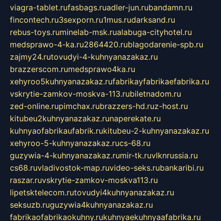
viagra-tablet.ru
fasbags.ru
adler-jun.ru
bandamn.ru
fincontech.ru
3sexporn.ru
1mus.ru
darksand.ru
rebus-toys.ru
minelab-msk.ru
alabuga-cityhotel.ru
medsprawo-4-ka.ru
2864420.ru
blagodarenie-spb.ru
zajmy24.ru
tovudyi-4-kuhnyanazakaz.ru
brazzerscom.ru
medsprawo4ka.ru
xehyroo5kuhnyanazakaz.ru
fabrikayfabrikaefabrika.ru
vskrytie-zamkov-moskva-113.ru
biletnadom.ru
zed-online.ru
pimchax.ru
brazzers-hd.ru
z-host.ru
kitubeu2kuhnyanazakaz.ru
naperekate.ru
kuhnyaofabrikaufabrik.ru
kitubeu-2-kuhnyanazakaz.ru
xehyroo-5-kuhnyanazakaz.ru
cs-68.ru
guzywia-4-kuhnyanazakaz.ru
mir-tk.ru
vlknrussia.ru
cs68.ru
vladivostok-map.ru
video-seks.ru
bankaribi.ru
raszar.ru
vskrytie-zamkov-moskva113.ru
lipetsktelecom.ru
tovudyi4kuhnyanazakaz.ru
seksuzb.ru
guzywia4kuhnyanazakaz.ru
fabrikaofabrikaokuhny.ru
kuhnyaekuhnyaafabrika.ru