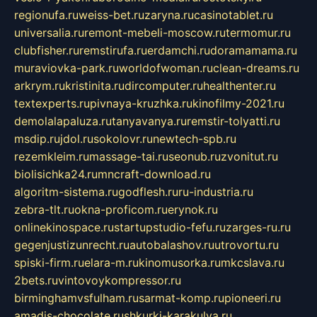
regionufa.ru
weiss-bet.ru
zaryna.ru
casinotablet.ru
universalia.ru
remont-mebeli-moscow.ru
termomur.ru
clubfisher.ru
remstirufa.ru
erdamchi.ru
doramamama.ru
muraviovka-park.ru
worldofwoman.ru
clean-dreams.ru
arkrym.ru
kristinita.ru
dircomputer.ru
healthenter.ru
textexperts.ru
pivnaya-kruzhka.ru
kinofilmy-2021.ru
demolalapaluza.ru
tanyavanya.ru
remstir-tolyatti.ru
msdip.ru
jdol.ru
sokolovr.ru
newtech-spb.ru
rezemkleim.ru
massage-tai.ru
seonub.ru
zvonitut.ru
biolisichka24.ru
mncraft-download.ru
algoritm-sistema.ru
godflesh.ru
ru-industria.ru
zebra-tlt.ru
okna-proficom.ru
erynok.ru
onlinekinospace.ru
startupstudio-fefu.ru
zarges-ru.ru
gegenjustizunrecht.ru
autobalashov.ru
utrovortu.ru
spiski-firm.ru
elara-m.ru
kinomusorka.ru
mkcslava.ru
2bets.ru
vintovoykompressor.ru
birminghamvsfulham.ru
sarmat-komp.ru
pioneeri.ru
amadis-chocolate.ru
shkurki-karakulya.ru