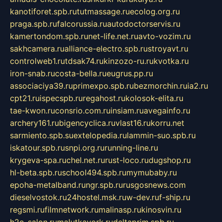
kanotiforet.spb.ru
tutmassage.ru
ecolog.org.ru
praga.spb.ru
falcorussia.ru
autodoctorservis.ru
kamertondom.spb.ru
net-life.net.ru
avto-vozim.ru
sakhcamera.ru
alliance-electro.spb.ru
stroyavt.ru
controlweb1.ru
tdsak74.ru
kinzozo-ru.ru
kvotka.ru
iron-snab.ru
costa-bella.ru
eugrus.pp.ru
associaciya39.ru
primexpo.spb.ru
bezmorchin.ru
ia2.ru
cpt21.ru
ispecspb.ru
regahost.ru
kolosok-elita.ru
tae-kwon.ru
consrio.com.ru
insiam.ru
avegainfo.ru
archery161.ru
bigencyclica.ru
vlast16.ru
korru.net
sarmiento.spb.su
extelopedia.ru
lammin-suo.spb.ru
iskatour.spb.ru
snpi.org.ru
running-line.ru
krygeva-spa.ru
chel.net.ru
rust-loco.ru
dugshop.ru
hl-beta.spb.ru
school494.spb.ru
mymubaby.ru
epoha-metalband.ru
ngr.spb.ru
rusgosnews.com
dieselvostok.ru
24hostel.msk.ru
w-dev.ru
f-ship.ru
regsmi.ru
filmnetwork.ru
malinasp.ru
kinosvin.ru
h2o-salon.ru
malutkayork.ru
deltaprim.spb.ru