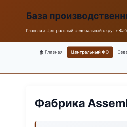
База производственн
Главная
»
Центральный федеральный округ
» Фаб
🏠 Главная
Центральный ФО
Сев
Фабрика Assembl