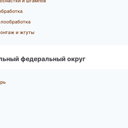
 оснастки и штампов
обработка
ллообработка
монтаж и жгуты
альный федеральный округ
ерь