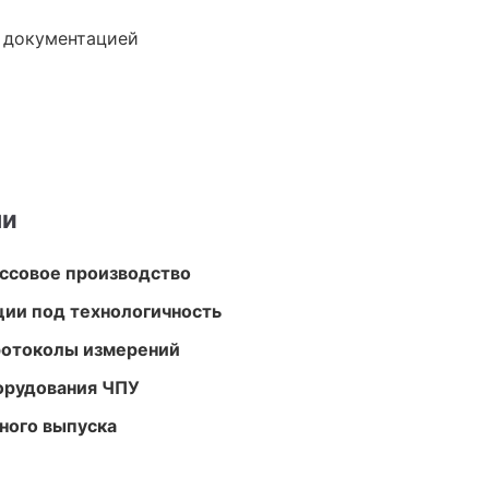
е документацией
ми
ассовое производство
ции под технологичность
ротоколы измерений
орудования ЧПУ
ного выпуска