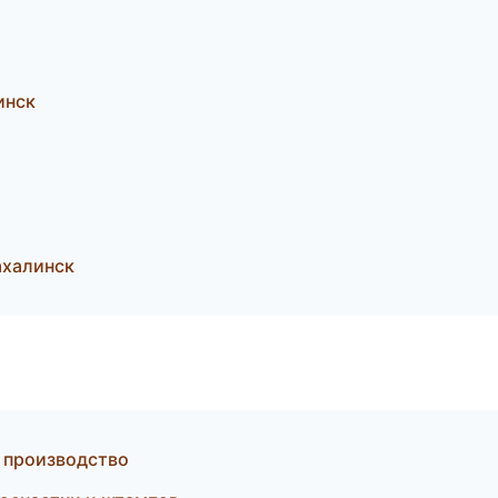
инск
ахалинск
 производство